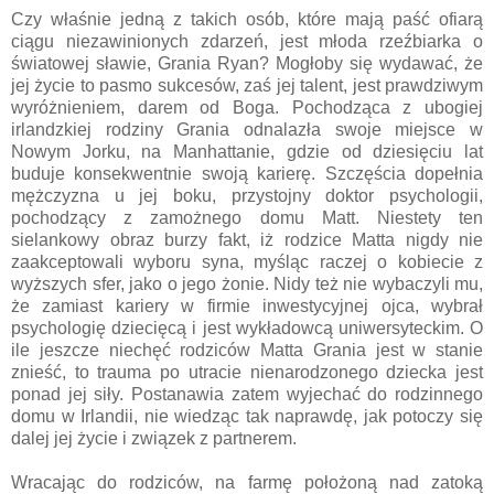
Czy właśnie jedną z takich osób, które mają paść ofiarą
ciągu niezawinionych zdarzeń, jest młoda rzeźbiarka o
światowej sławie, Grania Ryan? Mogłoby się wydawać, że
jej życie to pasmo sukcesów, zaś jej talent, jest prawdziwym
wyróżnieniem, darem od Boga. Pochodząca z ubogiej
irlandzkiej rodziny Grania odnalazła swoje miejsce w
Nowym Jorku, na Manhattanie, gdzie od dziesięciu lat
buduje konsekwentnie swoją karierę. Szczęścia dopełnia
mężczyzna u jej boku, przystojny doktor psychologii,
pochodzący z zamożnego domu Matt. Niestety ten
sielankowy obraz burzy fakt, iż rodzice Matta nigdy nie
zaakceptowali wyboru syna, myśląc raczej o kobiecie z
wyższych sfer, jako o jego żonie. Nidy też nie wybaczyli mu,
że zamiast kariery w firmie inwestycyjnej ojca, wybrał
psychologię dziecięcą i jest wykładowcą uniwersyteckim. O
ile jeszcze niechęć rodziców Matta Grania jest w stanie
znieść, to trauma po utracie nienarodzonego dziecka jest
ponad jej siły. Postanawia zatem wyjechać do rodzinnego
domu w Irlandii, nie wiedząc tak naprawdę, jak potoczy się
dalej jej życie i związek z partnerem.
Wracając do rodziców, na farmę położoną nad zatoką