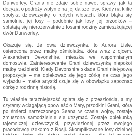
Dunworley, Grania nie zdaje sobie nawet sprawy, jak ta
decyzja o podróży wpłynie na jej dalsze losy. Kiedy na klifie
spotyka dziewczynkę o rudych włosach, która błąka się
samotnie, jej losy – podobnie jak losy jej przodków –
splatają się nierozerwalnie z losami rodziny zamieszkującej
dwór Dunworley.
Okazuje się, że owa dziewczynka, to Aurora Lisle,
osierocona przez matkę ośmiolatka, która wraz z ojcem,
Alexandrem Devonshire, mieszka we wspomnianym
domostwie. Zainteresowanie Grani dziewczynką niepokoi
matkę rzeźbiarki. Kiedy Devonshire składa Grani nietypową
propozycję – ma opiekować się jego córką na czas jego
wyjazdu – matka artystki czuje się w obowiązku zapoznać
córkę z rodzinną historią.
Tu właśnie teraźniejszość splata się z przeszłością, a my
czytamy wciągającą opowieść o Mary, przodkini Grani, która
po śmierci narzeczonego Seana w czasie wojny, zostaje
zmuszona samodzielnie się utrzymać. Zostaje opiekunką
tajemniczej dziewczynki, przywiezionej przez swojego
pracodawcę rzekomo z Rosji. Skomplikowane losy dzielnej