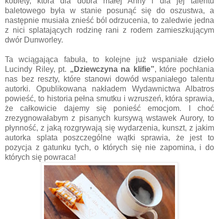
kobiety, która dla dobra małej Anny i dla jej talentu
baletowego była w stanie posunąć się do oszustwa, a
następnie musiała znieść ból odrzucenia, to zaledwie jedna
z nici splatających rodzinę rani z rodem zamieszkującym
dwór Dunworley.
Ta wciągająca fabuła, to kolejne już wspaniałe dzieło
Lucindy Riley, pt.
„Dziewczyna na klifie”
, które pochłania
nas bez reszty, które stanowi dowód wspaniałego talentu
autorki. Opublikowana nakładem Wydawnictwa Albatros
powieść, to historia pełna smutku i wzruszeń, która sprawia,
że całkowicie dajemy się ponieść emocjom. I choć
zrezygnowałabym z pisanych kursywą wstawek Aurory, to
płynność, z jaką rozgrywają się wydarzenia, kunszt, z jakim
autorka splata poszczególne wątki sprawia, że jest to
pozycja z gatunku tych, o których się nie zapomina, i do
których się powraca!