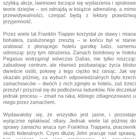
szybką akcje, lawinowo toczące się wydarzenia i spiskowe
teorie dziejów – oni odnajdą w książce adrenalinę, a mimo
przewidywalności, czerpać będą z lektury prawdziwą
przyjemność.
Przez wiele lat Franklin Trapper korzystał ze sławy i miana
bohatera, zasłużonego zresztą – w końcu był w stanie
uratować z płonącego hotelu garstkę ludzi, samemu
odnosząc przy tym obrażenia. Zamach bombowy w hotelu
Pegasus wstrząsnął wówczas Dallas, nie tylko niszcząc
zabudowę centrum, ale również pozbawiając życia blisko
dwieście osób, połowę z tego ciężko też raniąc. Jak się
okazało później, za wybuch odpowiedzialnych było trzech
zamachowców – dwóch z nich zginęło w hotelu, zaś trzeci
przeżył i przyznał się do podłożenia ładunków. Nie doczekał
jednak procesu – zmarł na raka, którego zdiagnozowano u
niego przez zamachem.
Wydawałoby się, że wszystko jest jasne, i pozostaje
wyłącznie opłakiwać ofiary. Jednak wiele lat później do
sprawy zamachu wraca syn Franklina Trappera, pracownik
służb federalnych. Czym dłużej John pracuje nad sprawą,