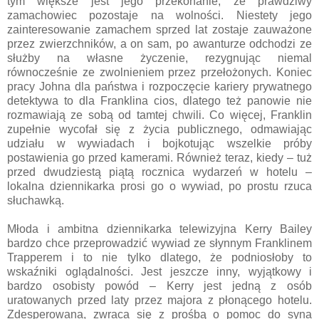
tym większe jest jego przekonanie, że prawdziwy
zamachowiec pozostaje na wolności. Niestety jego
zainteresowanie zamachem sprzed lat zostaje zauważone
przez zwierzchników, a on sam, po awanturze odchodzi ze
służby na własne życzenie, rezygnując niemal
równocześnie ze zwolnieniem przez przełożonych. Koniec
pracy Johna dla państwa i rozpoczęcie kariery prywatnego
detektywa to dla Franklina cios, dlatego też panowie nie
rozmawiają ze sobą od tamtej chwili. Co więcej, Franklin
zupełnie wycofał się z życia publicznego, odmawiając
udziału w wywiadach i bojkotując wszelkie próby
postawienia go przed kamerami. Również teraz, kiedy – tuż
przed dwudziestą piątą rocznica wydarzeń w hotelu –
lokalna dziennikarka prosi go o wywiad, po prostu rzuca
słuchawką.
Młoda i ambitna dziennikarka telewizyjna Kerry Bailey
bardzo chce przeprowadzić wywiad ze słynnym Franklinem
Trapperem i to nie tylko dlatego, że podniosłoby to
wskaźniki oglądalności. Jest jeszcze inny, wyjątkowy i
bardzo osobisty powód – Kerry jest jedną z osób
uratowanych przed laty przez majora z płonącego hotelu.
Zdesperowana, zwraca się z prośbą o pomoc do syna