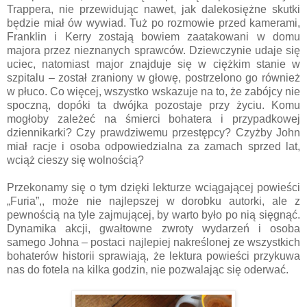
Trappera, nie przewidując nawet, jak dalekosiężne skutki
będzie miał ów wywiad. Tuż po rozmowie przed kamerami,
Franklin i Kerry zostają bowiem zaatakowani w domu
majora przez nieznanych sprawców. Dziewczynie udaje się
uciec, natomiast major znajduje się w ciężkim stanie w
szpitalu – został zraniony w głowę, postrzelono go również
w płuco. Co więcej, wszystko wskazuje na to, że zabójcy nie
spoczną, dopóki ta dwójka pozostaje przy życiu. Komu
mogłoby zależeć na śmierci bohatera i przypadkowej
dziennikarki? Czy prawdziwemu przestępcy? Czyżby John
miał racje i osoba odpowiedzialna za zamach sprzed lat,
wciąż cieszy się wolnością?
Przekonamy się o tym dzięki lekturze wciągającej powieści
„Furia”,, może nie najlepszej w dorobku autorki, ale z
pewnością na tyle zajmującej, by warto było po nią sięgnąć.
Dynamika akcji, gwałtowne zwroty wydarzeń i osoba
samego Johna – postaci najlepiej nakreślonej ze wszystkich
bohaterów historii sprawiają, że lektura powieści przykuwa
nas do fotela na kilka godzin, nie pozwalając się oderwać.