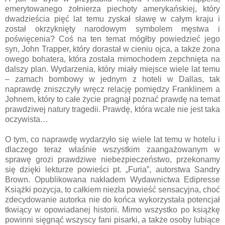
emerytowanego żołnierza piechoty amerykańskiej, który
dwadzieścia pięć lat temu zyskał sławę w całym kraju i
został okrzyknięty narodowym symbolem męstwa i
poświęcenia? Coś na ten temat mógłby powiedzieć jego
syn, John Trapper, który dorastał w cieniu ojca, a także żona
owego bohatera, która została mimochodem zepchnięta na
dalszy plan. Wydarzenia, który miały miejsce wiele lat temu
– zamach bombowy w jednym z hoteli w Dallas, tak
naprawdę zniszczyły wręcz relację pomiędzy Franklinem a
Johnem, który to całe życie pragnął poznać prawdę na temat
prawdziwej natury tragedii. Prawdę, która wcale nie jest taka
oczywista…
O tym, co naprawdę wydarzyło się wiele lat temu w hotelu i
dlaczego teraz właśnie wszystkim zaangażowanym w
sprawę grozi prawdziwe niebezpieczeństwo, przekonamy
się dzięki lekturze powieści pt. „Furia”, autorstwa Sandry
Brown. Opublikowana nakładem Wydawnictwa Edipresse
Książki pozycja, to całkiem niezła powieść sensacyjna, choć
zdecydowanie autorka nie do końca wykorzystała potencjał
tkwiący w opowiadanej historii. Mimo wszystko po książkę
powinni sięgnąć wszyscy fani pisarki, a także osoby lubiące