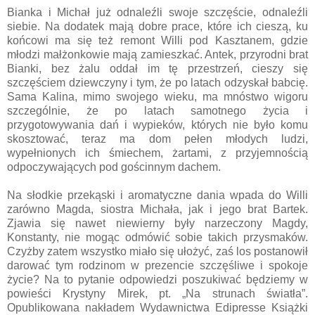
Bianka i Michał już odnaleźli swoje szczęście, odnaleźli
siebie. Na dodatek mają dobre prace, które ich cieszą, ku
końcowi ma się też remont Willi pod Kasztanem, gdzie
młodzi małżonkowie mają zamieszkać. Antek, przyrodni brat
Bianki, bez żalu oddał im tę przestrzeń, cieszy się
szczęściem dziewczyny i tym, że po latach odzyskał babcię.
Sama Kalina, mimo swojego wieku, ma mnóstwo wigoru
szczególnie, że po latach samotnego życia i
przygotowywania dań i wypieków, których nie było komu
skosztować, teraz ma dom pełen młodych ludzi,
wypełnionych ich śmiechem, żartami, z przyjemnością
odpoczywających pod gościnnym dachem.
Na słodkie przekąski i aromatyczne dania wpada do Willi
zarówno Magda, siostra Michała, jak i jego brat Bartek.
Zjawia się nawet niewierny były narzeczony Magdy,
Konstanty, nie mogąc odmówić sobie takich przysmaków.
Czyżby zatem wszystko miało się ułożyć, zaś los postanowił
darować tym rodzinom w prezencie szczęśliwe i spokoje
życie? Na to pytanie odpowiedzi poszukiwać będziemy w
powieści Krystyny Mirek, pt. „Na strunach światła”.
Opublikowana nakładem Wydawnictwa Edipresse Książki