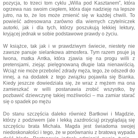
pozycja, to trzeci tom cyklu „Willa pod Kasztanem”, która
ogrzewa nas swoim ciepłem, która daje nadzieję na lepsze
jutro, na to, że los może zmienić się w każdej chwili. To
powieść adresowana zarówno dla wiernych czytelniczek
autorki, jak i dla tych, którzy poszukują lekkiej lektury,
kryjącej jednak w sobie podstawowe prawdy o życiu.
W książce, tak jak i w prawdziwym świecie, niestety nie
zawsze panuje sielankowa atmosfera. Tym razem psuje ją
Iwona, matka Antka, która zjawia się na progu willi z
pretensjami, ziejąc pielęgnowaną długie lata nienawiścią.
Wciąż nie może przeboleć zdrady męża, tego, że odszedł do
innej, a na dodatek z tego związku pojawiła się Bianka.
Kiedy jeszcze dowiedziała się, że wraz z mężem ma ona
zamieszkać w willi postanawia zrobić wszystko, by
pozbawić dziewczynę takiej możliwości – ma zamiar starać
się o spadek po mężu
Do stanu szczęścia daleko również Bartkowi i Magdzie,
którzy z podziwem (ale i lekką zazdrością) przyglądają się
szczęściu brata Michała. Magda jest świadoma swojej
niedoskonałości i tego, że w porównaniu z bratową wypada