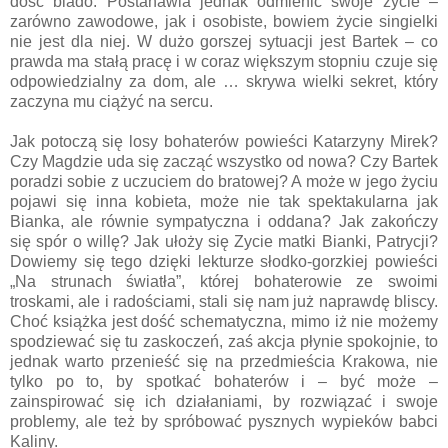
dość blado. Postanawia jednak odmienić swoje życie –
zarówno zawodowe, jak i osobiste, bowiem życie singielki
nie jest dla niej. W dużo gorszej sytuacji jest Bartek – co
prawda ma stałą pracę i w coraz większym stopniu czuje się
odpowiedzialny za dom, ale … skrywa wielki sekret, który
zaczyna mu ciążyć na sercu.
Jak potoczą się losy bohaterów powieści Katarzyny Mirek?
Czy Magdzie uda się zacząć wszystko od nowa? Czy Bartek
poradzi sobie z uczuciem do bratowej? A może w jego życiu
pojawi się inna kobieta, może nie tak spektakularna jak
Bianka, ale równie sympatyczna i oddana? Jak zakończy
się spór o willę? Jak ułoży się Zycie matki Bianki, Patrycji?
Dowiemy się tego dzięki lekturze słodko-gorzkiej powieści
„Na strunach światła”, której bohaterowie ze swoimi
troskami, ale i radościami, stali się nam już naprawdę bliscy.
Choć książka jest dość schematyczna, mimo iż nie możemy
spodziewać się tu zaskoczeń, zaś akcja płynie spokojnie, to
jednak warto przenieść się na przedmieścia Krakowa, nie
tylko po to, by spotkać bohaterów i – być może –
zainspirować się ich działaniami, by rozwiązać i swoje
problemy, ale też by spróbować pysznych wypieków babci
Kaliny.