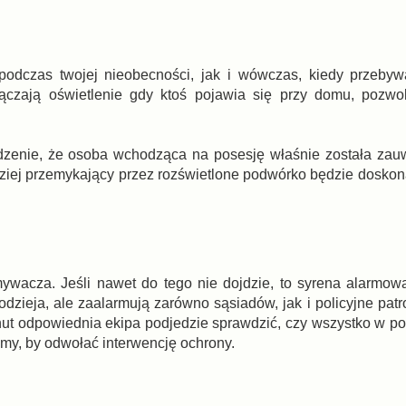
podczas twojej nieobecności, jak i wówczas, kiedy przeby
łączają oświetlenie gdy ktoś pojawia się przy domu, pozwo
udzenie, że osoba wchodząca na posesję właśnie została za
dziej przemykający przez rozświetlone podwórko będzie doskon
wacza. Jeśli nawet do tego nie dojdzie, to syrena alarmow
odzieja, ale zaalarmują zarówno sąsiadów, jak i policyjne pat
nut odpowiednia ekipa podjedzie sprawdzić, czy wszystko w por
my, by odwołać interwencję ochrony.