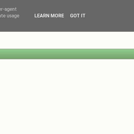
er-agent
rate usage
LEARN MORE
GOT IT