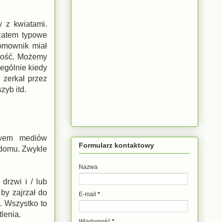
y z kwiatami.
zatem typowe
omownik miał
iwość. Możemy
ególnie kiedy
zerkał przez
zyb itd.
ctwem mediów
Formularz kontaktowy
 domu. Zwykle
Nazwa
drzwi i / lub
by zajrzał do
E-mail
*
. Wszystko to
tlenia.
Wiadomość
*