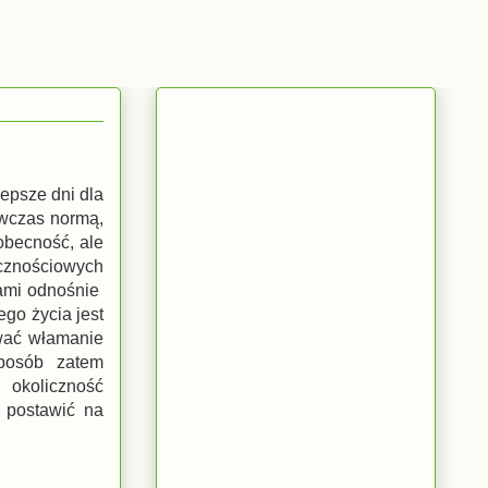
lepsze dni dla
ówczas normą,
eobecność, ale
cznościowych
łami odnośnie
go życia jest
ować włamanie
posób zatem
 okoliczność
o postawić na