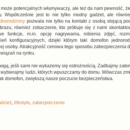
zyć może potencjalnych włamywaczy, ale też da nam pewność, ż
. Współcześnie jest to nie tylko modny gadżet, ale równi
dnorodzinny
pozwala nie tylko na kontakt z osobą stojącą p
obrazu, również zobaczenie, kto próbuje się z nami skontakt
 funkcje, m.in. opcję nagrywania, robienia zdjęć, rozm
ień konfiguracyjnych, dzięki którym taki domofon jednoro
ej osoby. Atrakcyjność cenowa tego sposobu zabezpieczenia 
ozwiązań na rynku.
gą, jeśli sami nie wykażemy się ostrożnością. Zadbajmy zatem
e wybierajmy ludzi, których wpuszczamy do domu. Wówczas zm
 jak domofon, zwiększą nasze poczucie bezpieczeństwa.
adzież
,
lifestyle
,
zabezpieczenie