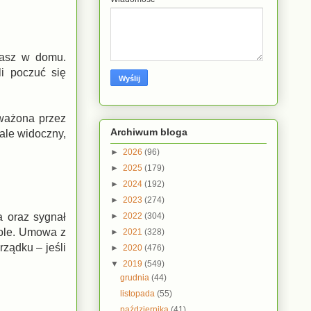
wasz w domu.
li poczuć się
uważona przez
Archiwum bloga
ale widoczny,
►
2026
(96)
►
2025
(179)
►
2024
(192)
►
2023
(274)
►
2022
(304)
a oraz sygnał
role. Umowa z
►
2021
(328)
ządku – jeśli
►
2020
(476)
▼
2019
(549)
grudnia
(44)
listopada
(55)
października
(41)