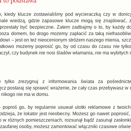
y, kiedy klucze zostawialiśmy pod wycieraczką czy w donic
onale wiedzą, gdzie zapasowe klucze mogą się znajdować, 
rzestały być bezpieczne. Zatem zadbajmy o to, by każdy d
i poza domem, bo drogo możemy zapłacić za taką niefrasobl
dowi – jest on też nieocenionym stróżem naszego mienia, szcz
tkowo możemy poprosić go, by od czasu do czasu nie tylko 
czył, czy budynek nie nosi śladów włamania, nie ma wybitych s
ie tylko zrezygnuj z informowania świata za pośredni
z postaraj się sprawić wrażenie, że cały czas przebywasz w
e nikogo nie ma w domu.
oproś go, by regularnie usuwał ulotki reklamowe z twoich 
dzieja, że lokator jest nieobecny. Możesz go nawet poprosić, 
ło w różnych pomieszczeniach, rozsunął bądź zasunął zasłonki
ej zaufanej osoby, możesz zamontować włączniki czasowe oświe