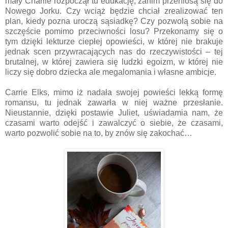
mały Charlie rozpoczął tu edukację, zanim przeniosą się do
Nowego Jorku. Czy wciąż będzie chciał zrealizować ten
plan, kiedy pozna uroczą sąsiadkę? Czy pozwolą sobie na
szczęście pomimo przeciwności losu? Przekonamy się o
tym dzięki lekturze ciepłej opowieści, w której nie brakuje
jednak scen przywracających nas do rzeczywistości – tej
brutalnej, w której zawiera się ludzki egoizm, w której nie
liczy się dobro dziecka ale megalomania i własne ambicje.
Carrie Elks, mimo iż nadała swojej powieści lekką formę
romansu, tu jednak zawarła w niej ważne przesłanie.
Nieustannie, dzięki postawie Juliet, uświadamia nam, że
czasami warto odejść i zawalczyć o siebie, że czasami,
warto pozwolić sobie na to, by znów się zakochać…