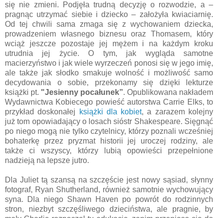
się nie zmieni. Podjęła trudną decyzję o rozwodzie, a –
pragnąc utrzymać siebie i dziecko – założyła kwiaciarnię.
Od tej chwili sama zmaga się z wychowaniem dziecka,
prowadzeniem własnego biznesu oraz Thomasem, który
wciąż jeszcze pozostaje jej mężem i na każdym kroku
utrudnia jej życie. O tym, jak wygląda samotne
macierzyństwo i jak wiele wyrzeczeń ponosi się w jego imię,
ale także jak słodko smakuje wolność i możliwość samo
decydowania o sobie, przekonamy się dzięki lekturze
książki pt.
"Jesienny pocałunek”
. Opublikowana nakładem
Wydawnictwa Kobiecego powieść autorstwa Carrie Elks, to
przykład doskonałej
książki dla kobiet
, a zarazem kolejny
już tom opowiadający o losach sióstr Shakespeare. Sięgnąć
po niego mogą nie tylko czytelnicy, którzy poznali wcześniej
bohaterkę przez pryzmat historii jej uroczej rodziny, ale
także ci wszyscy, którzy lubią opowieści przepełnione
nadzieją na lepsze jutro.
Dla Juliet tą szansą na szczęście jest nowy sąsiad, słynny
fotograf, Ryan Shutherland, również samotnie wychowujący
syna. Dla niego Shawn Haven po powrót do rodzinnych
stron, niezbyt szczęśliwego dzieciństwa, ale pragnie, by