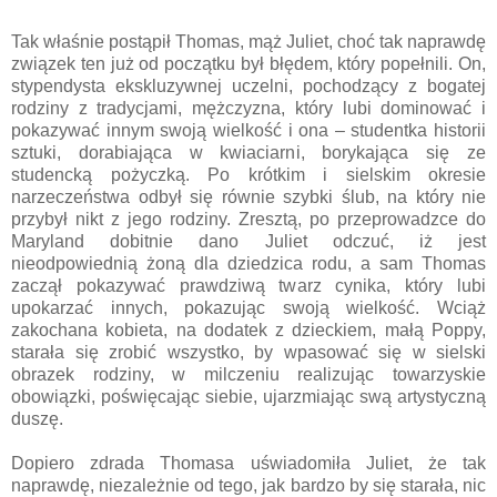
Tak właśnie postąpił Thomas, mąż Juliet, choć tak naprawdę
związek ten już od początku był błędem, który popełnili. On,
stypendysta ekskluzywnej uczelni, pochodzący z bogatej
rodziny z tradycjami, mężczyzna, który lubi dominować i
pokazywać innym swoją wielkość i ona – studentka historii
sztuki, dorabiająca w kwiaciarni, borykająca się ze
studencką pożyczką. Po krótkim i sielskim okresie
narzeczeństwa odbył się równie szybki ślub, na który nie
przybył nikt z jego rodziny. Zresztą, po przeprowadzce do
Maryland dobitnie dano Juliet odczuć, iż jest
nieodpowiednią żoną dla dziedzica rodu, a sam Thomas
zaczął pokazywać prawdziwą twarz cynika, który lubi
upokarzać innych, pokazując swoją wielkość. Wciąż
zakochana kobieta, na dodatek z dzieckiem, małą Poppy,
starała się zrobić wszystko, by wpasować się w sielski
obrazek rodziny, w milczeniu realizując towarzyskie
obowiązki, poświęcając siebie, ujarzmiając swą artystyczną
duszę.
Dopiero zdrada Thomasa uświadomiła Juliet, że tak
naprawdę, niezależnie od tego, jak bardzo by się starała, nic