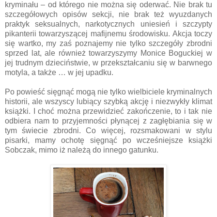
kryminału – od którego nie można się oderwać. Nie brak tu
szczegółowych opisów sekcji, nie brak też wyuzdanych
praktyk seksualnych, narkotycznych uniesień i szczypty
pikanterii towarzyszącej mafijnemu środowisku. Akcja toczy
się wartko, my zaś poznajemy nie tylko szczegóły zbrodni
sprzed lat, ale również towarzyszymy Monice Boguckiej w
jej trudnym dzieciństwie, w przekształcaniu się w barwnego
motyla, a także … w jej upadku.
Po powieść sięgnąć mogą nie tylko wielbiciele kryminalnych
historii, ale wszyscy lubiący szybką akcję i niezwykły klimat
książki. I choć można przewidzieć zakończenie, to i tak nie
odbiera nam to przyjemności płynącej z zagłębiania się w
tym świecie zbrodni. Co więcej, rozsmakowani w stylu
pisarki, mamy ochotę sięgnąć po wcześniejsze książki
Sobczak, mimo iż należą do innego gatunku.