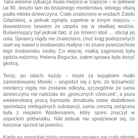
Taka właśnie sytuacja miała miejsce w Sopocie – w połowie
lat 90. doszło tam do brutalnego morderstwa, którego ofiarą
padła młoda dziewczyna. Ciało znaleziono w wodach Zatoki
Gdańskiej, a jednak zginęła zupełnie w innym miejscu –
dowiedziono bowiem że utopiła się w słodkiej wodzie.
Bulwersujący był jednak fakt, iż po śmierci ktoś … obciął jej
usta. Sprawcy nigdy nie znaleziono, choć krąg podejrzanych
otarł się nawet o środowisko mafijne i to znane powszechnie
tego środowiska osoby. Co więcej, matką zaginionej była
sędzia rodzinny, Helena Bogucka, zatem sprawa była dosyć
głośną.
Teraz, po latach, każdy – może za wyjątkiem matki
zamordowanej Moniki – pogodził się z tym, że tożsamość
mordercy nigdy nie zostanie odkryta, szczególnie że sama
dziewczyna nie należała do „grzecznych córeczek”, a poza
weekendową pracą barmanki dorabiała sobie dodatkowo
sprzedażą nielegalnych substancji, sama zresztą związana
była z niejakim Waldemarem, który sporo znaczył w
sopockim półświatku. Nikt jednak nie spodziewał się, że
koszmar sprzed lat powróci.
Kiedy na sopockiej plaży ponownie pojawia się ciało młodej