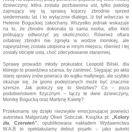
dziewczyny, która została pozbawiona ust, tylko patolog
zajmujący się tą sprawą kojarzy zbrodnie sprzed
siedemnastu lat. I to wyłącznie dlatego, iż był wówczas w
Helenie Boguckiej zakochany. Wszystko jednak wskazuje
na to, że zbrodni dokonała ta sama osoba, albo ktoś
próbujący odtworzyć jej okoliczności. Również ofiara
ostatniej zbrodni nie zginęła w wodzie morskiej, ale
najwyraźniej została utopiona w innym miejscu, również i tej
zostały obcięte usta, choć zdecydowanie staranniej.
Sprawę prowadzi młody prokurator, Leopold Bilski, dla
którego to prawdziwa szansa, by zaistnieć. Sięgając po akta
starej sprawy znów powraca do wątku mafijnego, ale szybko
okazuje się, że grono podejrzanych może być znacznie
szersze. Jak potoczy się to śledztwo? Co – poza
podobieństwem fizycznym – łączy te dwie dziewczyny,
Monikę Bogucką oraz Martynę Kaletę?
Przekonamy się dzięki niezwykle emocjonującej powieści
autorstwa Małgorzaty Oliwii Sobczak. Książka pt.
„Kolory
zła. Czerwień”
, opublikowana nakładem Wydawnictwa
W.A.B to spektakularny debiut pisarki – jako autorki