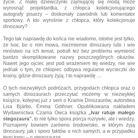
życie. Z małej dziewczynki zajmującej się modą może
wyrosnąć projektantka, z chłopca kolekcjonującego
autografy pisarzy – doskonały zawodnik lub komentator
sportowy. A kto wyrośnie z chłopca, który kolekcjonuje
dinozaury?
Tego tak naprawdę do końca nie wiadomo, istotne jest tylko,
że Ivar, bo o nim mowa, niezmiernie dinozaury lubi i wie
mnóstwo na ich temat, potrafi też bez problemu wymienić
bardzo skomplikowane nazwy poszczególnych okazów.
Nawet jego ojciec jest pod wrażeniem tej wiedzy, nie wie
jednak o tym, że chłopiec odbywa regularne wycieczki do
krainy, gdzie dinozaury żyją. I to naprawdę …
O tych niezwykłych podróżach, przygodach chłopca oraz o
samych dinozaurach przeczytać możemy w niezwykłej
książce, kolejnej już z serii o Krainie Dinozaurów, autorstwa
Lisa Bjärbo, Emma Göthner. Opublikowana nakładem
Wydawnictwa Czarna Owca książka
„Ivar ratuje małego
stegozaura”
, to nie tylko spora porcja rozrywki, ale i wiedzy.
Poznajemy bowiem zarówno środowisko, w którym żyją
dinozaury, jak i sporo faktów o nich samych, a w przypadku
tego tomu – o stegozaurze.