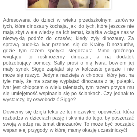
Adresowana do dzieci w wieku przedszkolnym, zarówno
tych, które dinozaury kochają, jak ido tych, które jeszcze nie
mają zbyt wiele wiedzy na ich temat, książka wciąga nas w
niezwykłą podróż do czasów, kiedy żyły dinozaury. Za
sprawą pudełka Ivar przenosi się do Krainy Dinozaurów,
gdzie tym razem spotyka stegozaura. Mimo groźnego
wyglądu, to roślinożerny dinozaur, a na dodatek
potrzebujący pomocy. Sally prosi o nią Ivara, bowiem jej
mały synek Sigge zaplątał się w kolczaste gałęzie i nie
może się ruszyć. Jedyna nadzieja w chłopcu, który jest na
tyle mały, że ma szansę wyplątać dinozaura z tej pułapki.
Ivar jest chłopcem o wielu talentach, tym razem przyda mu
się umiejętność wspinania się po ściankach. Czy jednak to
wystarczy, by oswobodzić Sigge?
Dowiemy się dzięki lekturze tej niezwykłej opowieści, która
rozbudza w dzieciach pasję i skłania do tego, by poszerzać
swoją wiedzę na temat dinozaurów. To może być początek
wspaniałej przygody, w której mamy okazję uczestniczyć!