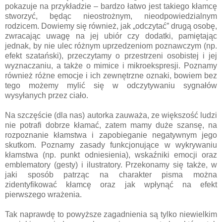
pokazuje na przykładzie – bardzo łatwo jest takiego kłamcę
stworzyć, będąc nieostrożnym, nieodpowiedzialnym
rodzicem. Dowiemy się również, jak „odczytać” drugą osobę,
zwracając uwagę na jej ubiór czy dodatki, pamiętając
jednak, by nie ulec różnym uprzedzeniom poznawczym (np.
efekt szatański), przeczytamy o przestrzeni osobistej i jej
wyznaczaniu, a także o mimice i mikroekspresji. Poznamy
również różne emocje i ich zewnętrzne oznaki, bowiem bez
tego możemy mylić się w odczytywaniu sygnałów
wysyłanych przez ciało.
Na szczęście (dla nas) autorka zauważa, ze większość ludzi
nie potrafi dobrze kłamać, zatem mamy duże szansę, na
rozpoznanie kłamstwa i zapobieganie negatywnym jego
skutkom. Poznamy zasady funkcjonujące w wykrywaniu
kłamstwa (np. punkt odniesienia), wskaźniki emocji oraz
emblematory (gesty) i ilustratory. Przekonamy się także, w
jaki sposób patrząc na charakter pisma można
zidentyfikować kłamcę oraz jak wpłynąć na efekt
pierwszego wrażenia.
Tak naprawdę to powyższe zagadnienia są tylko niewielkim