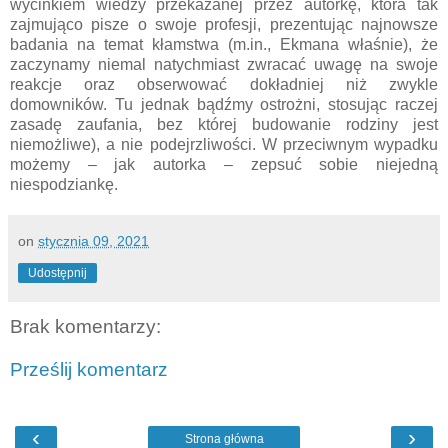
wycinkiem wiedzy przekazanej przez autorkę, która tak
zajmująco pisze o swoje profesji, prezentując najnowsze
badania na temat kłamstwa (m.in., Ekmana właśnie), że
zaczynamy niemal natychmiast zwracać uwagę na swoje
reakcje oraz obserwować dokładniej niż zwykle
domowników. Tu jednak bądźmy ostrożni, stosując raczej
zasadę zaufania, bez której budowanie rodziny jest
niemożliwe), a nie podejrzliwości. W przeciwnym wypadku
możemy – jak autorka – zepsuć sobie niejedną
niespodziankę.
on
stycznia 09, 2021
Udostępnij
Brak komentarzy:
Prześlij komentarz
‹
›
Strona główna