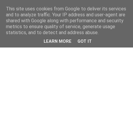
This site uses cookies from Google to deliver its services
and to analyze traffic. Your IP address and user-agent are
shared with Google along with performance and security
metrics to ensure quality of service, generate usage
statistics, and to detect and address abuse.
LEARN MORE
GOT IT