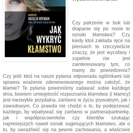
Czy patrzenie w bok lub
drapanie się po nosie to
oznaki kłamstwa? Czy
kiedy ktoś zakłada ręce na
piersiach to rzeczywiście
znaczy, że jest wycofany i
zupełnie nie jest
zainteresowany tym, co
mamy do powiedzenia?
Czy jeśli ktoś na nasze pytania odpowiada ogólnikami lub
sprawia wrażenie zdenerwowanego można założyć, że
kłamie? Te pytania powinniśmy zadawać sobie każdego
dnia, bowiem umiejętność rozpoznania kłamstwa (i kłamcy)
jest niezwykle przydatna, zarówno w życiu prywatnym, jak i
zawodowym. Co prawda nie chodzi o to, by podejrzewać
każdego, by wpatrywać się zarówno w partnera/partnerkę,
jak i współpracowników czy klientów szukając
najmniejszych nawet oznak sugerujących kłamstwo, ale o
to, by uwrażliwić się na pewne zachowania, a właściwie