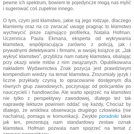
pewne ich spektrum, bowiem te pojedyncze mogą nas mylić
i sugerować coś zupełnie innego.
O tym, czym jest kłamstwo, jakie są jego rodzaje, dlaczego
kłamiemy oraz na co zwracać uwagę pragnąc to kłamstwo
wychwycić pisze zajmująco profilerka, Natalia Hofman.
Uczennica Paula Ekmana, eksperta od wykrywania
kłamstwa, współpracująca zarówno z policją, jak i
prywatnymi detektywami i firmami, w swojej książce pt. „Jak
wykryć kłamstwo”, przybliża nam naturę kłamstwa, obalając
przy okazji wiele mitów z nim związanych. Opublikowana
nakładem Wydawnictwa Znak pozycja jest prawdziwym
kompendium wiedzy na temat kłamstwa. Zrozumiały język i
liczne przykłady czynią to opracowanie dostępnym dla
równych grup zawodowych, poczynając od policjantów po
nauczycieli i handlowców. Ale warto spojrzeć na kłamstwo
nie tylko z perspektywy zawodowej, dlatego też tak
naprawdę lekturze powinien oddać się każdy, Chociaż by
dlatego, że wnikliwa obserwacja drugiego człowieka (nie
nachalna), pomaga w komunikacji. Zwykle
poradniki
takie
jak ten, prezentują nam standardowy zestaw oznak
kłamstwa. Hofman pozwala nam spojrzeć na temat z