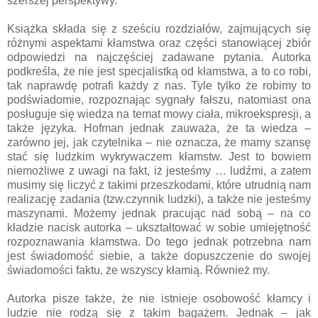
szerszej perspektywy.
Książka składa się z sześciu rozdziałów, zajmujących się
różnymi aspektami kłamstwa oraz części stanowiącej zbiór
odpowiedzi na najczęściej zadawane pytania. Autorka
podkreśla, że nie jest specjalistką od kłamstwa, a to co robi,
tak naprawdę potrafi każdy z nas. Tyle tylko że robimy to
podświadomie, rozpoznając sygnały fałszu, natomiast ona
posługuje się wiedza na temat mowy ciała, mikroekspresji, a
także języka. Hofman jednak zauważa, że ta wiedza –
zarówno jej, jak czytelnika – nie oznacza, że mamy szansę
stać się ludzkim wykrywaczem kłamstw. Jest to bowiem
niemożliwe z uwagi na fakt, iż jesteśmy … ludźmi, a zatem
musimy się liczyć z takimi przeszkodami, które utrudnią nam
realizację zadania (tzw.czynnik ludzki), a także nie jesteśmy
maszynami. Możemy jednak pracując nad sobą – na co
kładzie nacisk autorka – ukształtować w sobie umiejętność
rozpoznawania kłamstwa. Do tego jednak potrzebna nam
jest świadomość siebie, a także dopuszczenie do swojej
świadomości faktu, że wszyscy kłamią. Również my.
Autorka pisze także, że nie istnieje osobowość kłamcy i
ludzie nie rodzą się z takim bagażem. Jednak – jak