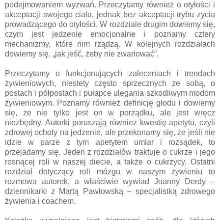
podejmowaniem wyzwań. Przeczytamy również o otyłości i
akceptacji swojego ciała, jednak bez akceptacji trybu życia
prowadzącego do otyłości. W rozdziale drugim dowiemy się,
czym jest jedzenie emocjonalne i poznamy cztery
mechanizmy, które nim rządzą. W kolejnych rozdziałach
dowiemy się, „jak jeść, żeby nie zwariować”.
Przeczytamy o funkcjonujących zaleceniach i trendach
żywieniowych, niestety często sprzecznych ze sobą, o
postach i półpostach i pułapce ulegania szkodliwym modom
żywieniowym. Poznamy również definicję głodu i dowiemy
się, że nie tylko jest on w porządku, ale jest wręcz
niezbędny. Autorki poruszają również kwestię apetytu, czyli
zdrowej ochoty na jedzenie, ale przekonamy się, że jeśli nie
idzie w parze z tym apetytem umiar i rozsądek, to
przejadamy się. Jeden z rozdziałów traktuje o cukrze i jego
rosnącej roli w naszej diecie, a także o cukrzycy. Ostatni
rozdział dotyczący roli mózgu w naszym żywieniu to
rozmowa autorek, a właściwie wywiad Joanny Derdy –
dziennikarki z Martą Pawłowską – specjalistką zdrowego
żywienia i coachem.