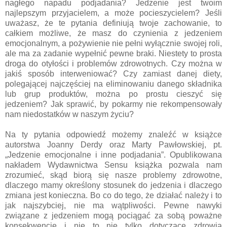
nagłego napadu podjadania? Jedzenie jest twoim
najlepszym przyjacielem, a może pocieszycielem? Jeśli
uważasz, że te pytania definiują twoje zachowanie, to
całkiem możliwe, że masz do czynienia z jedzeniem
emocjonalnym, a pożywienie nie pełni wyłącznie swojej roli,
ale ma za zadanie wypełnić pewne braki. Niestety to prosta
droga do otyłości i problemów zdrowotnych. Czy można w
jakiś sposób interweniować? Czy zamiast danej diety,
polegającej najczęściej na eliminowaniu danego składnika
lub grup produktów, można po prostu cieszyć się
jedzeniem? Jak sprawić, by pokarmy nie rekompensowały
nam niedostatków w naszym życiu?
Na ty pytania odpowiedź możemy znaleźć w książce
autorstwa Joanny Derdy oraz Marty Pawłowskiej, pt.
„Jedzenie emocjonalne i inne podjadania”. Opublikowana
nakładem Wydawnictwa Sensu książka pozwala nam
zrozumieć, skąd biorą się nasze problemy zdrowotne,
dlaczego mamy określony stosunek do jedzenia i dlaczego
zmiana jest konieczna. Bo co do tego, że działać należy i to
jak najszybciej, nie ma wątpliwości. Pewne nawyki
związane z jedzeniem mogą pociągać za sobą poważne
konsekwencje i nie to nie tylko dotyczące zdrowia