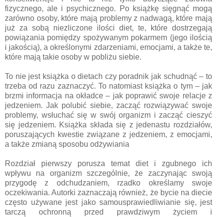
fizycznego, ale i psychicznego. Po książkę sięgnąć mogą
zarówno osoby, które mają problemy z nadwagą, które mają
już za sobą niezliczone ilości diet, te, które dostrzegają
powiązania pomiędzy spożywanym pokarmem (jego ilością
i jakością), a określonymi zdarzeniami, emocjami, a także te,
które mają takie osoby w pobliżu siebie.
To nie jest książka o dietach czy poradnik jak schudnąć – to
trzeba od razu zaznaczyć. To natomiast książka o tym – jak
brzmi informacja na okładce – jak poprawić swoje relacje z
jedzeniem. Jak polubić siebie, zacząć rozwiązywać swoje
problemy, wsłuchać się w swój organizm i zacząć cieszyć
się jedzeniem. Książka składa się z jedenastu rozdziałów,
poruszających kwestie związane z jedzeniem, z emocjami,
a także zmianą sposobu odżywiania
Rozdział pierwszy porusza temat diet i zgubnego ich
wpływu na organizm szczególnie, że zaczynając swoją
przygodę z odchudzaniem, rzadko określamy swoje
oczekiwania. Autorki zaznaczają również, że bycie na diecie
często używane jest jako samousprawiedliwianie się, jest
tarczą ochronną przed prawdziwym życiem i