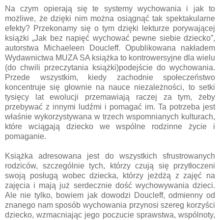
Na czym opierają się te systemy wychowania i jak to
możliwe, że dzięki nim można osiągnąć tak spektakularne
efekty? Przekonamy się o tym dzięki lekturze porywającej
książki „Jak bez napięć wychować pewne siebie dziecko”,
autorstwa Michaeleen Doucleff. Opublikowana nakładem
Wydawnictwa MUZA SA książka to kontrowersyjne dla wielu
(do chwili przeczytania książki)podejście do wychowania.
Przede wszystkim, kiedy zachodnie społeczeństwo
koncentruje się głownie na nauce niezależności, to setki
tysięcy lat ewolucji przemawiają raczej za tym, żeby
przebywać z innymi ludźmi i pomagać im. Ta potrzeba jest
właśnie wykorzystywana w trzech wspomnianych kulturach,
które wciągają dziecko we wspólne rodzinne życie i
pomaganie.
Książka adresowana jest do wszystkich sfrustrowanych
rodziców, szczególnie tych, którzy czują się przytłoczeni
swoją posługą wobec dziecka, którzy jeżdżą z zajęć na
zajęcia i mają już serdecznie dość wychowywania dzieci.
Ale nie tylko, bowiem jak dowodzi Doucleff, odmienny od
znanego nam sposób wychowania przynosi szereg korzyści
dziecko, wzmacniając jego poczucie sprawstwa, wspólnoty,