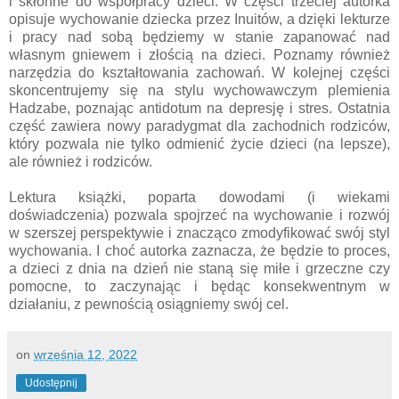
i skłonne do współpracy dzieci. W części trzeciej autorka
opisuje wychowanie dziecka przez Inuitów, a dzięki lekturze
i pracy nad sobą będziemy w stanie zapanować nad
własnym gniewem i złością na dzieci. Poznamy również
narzędzia do kształtowania zachowań. W kolejnej części
skoncentrujemy się na stylu wychowawczym plemienia
Hadzabe, poznając antidotum na depresję i stres. Ostatnia
część zawiera nowy paradygmat dla zachodnich rodziców,
który pozwala nie tylko odmienić życie dzieci (na lepsze),
ale również i rodziców.
Lektura książki, poparta dowodami (i wiekami
doświadczenia) pozwala spojrzeć na wychowanie i rozwój
w szerszej perspektywie i znacząco zmodyfikować swój styl
wychowania. I choć autorka zaznacza, że będzie to proces,
a dzieci z dnia na dzień nie staną się miłe i grzeczne czy
pomocne, to zaczynając i będąc konsekwentnym w
działaniu, z pewnością osiągniemy swój cel.
on
września 12, 2022
Udostępnij