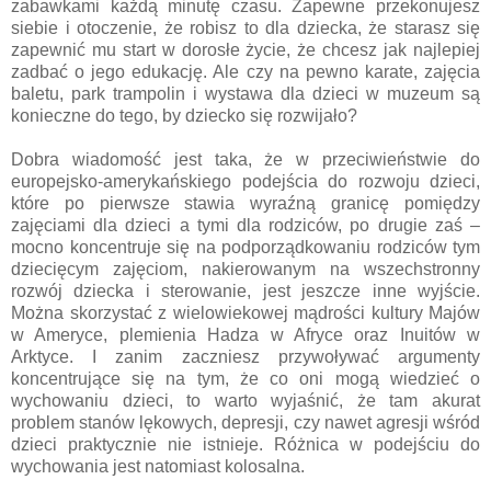
zabawkami każdą minutę czasu. Zapewne przekonujesz
siebie i otoczenie, że robisz to dla dziecka, że starasz się
zapewnić mu start w dorosłe życie, że chcesz jak najlepiej
zadbać o jego edukację. Ale czy na pewno karate, zajęcia
baletu, park trampolin i wystawa dla dzieci w muzeum są
konieczne do tego, by dziecko się rozwijało?
Dobra wiadomość jest taka, że w przeciwieństwie do
europejsko-amerykańskiego podejścia do rozwoju dzieci,
które po pierwsze stawia wyraźną granicę pomiędzy
zajęciami dla dzieci a tymi dla rodziców, po drugie zaś –
mocno koncentruje się na podporządkowaniu rodziców tym
dziecięcym zajęciom, nakierowanym na wszechstronny
rozwój dziecka i sterowanie, jest jeszcze inne wyjście.
Można skorzystać z wielowiekowej mądrości kultury Majów
w Ameryce, plemienia Hadza w Afryce oraz Inuitów w
Arktyce. I zanim zaczniesz przywoływać argumenty
koncentrujące się na tym, że co oni mogą wiedzieć o
wychowaniu dzieci, to warto wyjaśnić, że tam akurat
problem stanów lękowych, depresji, czy nawet agresji wśród
dzieci praktycznie nie istnieje. Różnica w podejściu do
wychowania jest natomiast kolosalna.