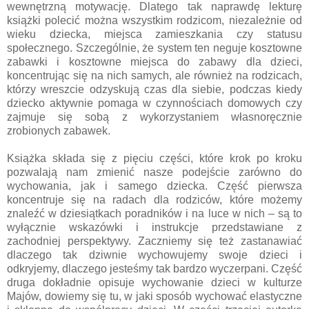
wewnętrzną motywację. Dlatego tak naprawdę lekturę
książki polecić można wszystkim rodzicom, niezależnie od
wieku dziecka, miejsca zamieszkania czy statusu
społecznego. Szczególnie, że system ten neguje kosztowne
zabawki i kosztowne miejsca do zabawy dla dzieci,
koncentrując się na nich samych, ale również na rodzicach,
którzy wreszcie odzyskują czas dla siebie, podczas kiedy
dziecko aktywnie pomaga w czynnościach domowych czy
zajmuje się sobą z wykorzystaniem własnoręcznie
zrobionych zabawek.
Książka składa się z pięciu części, które krok po kroku
pozwalają nam zmienić nasze podejście zarówno do
wychowania, jak i samego dziecka. Część pierwsza
koncentruje się na radach dla rodziców, które możemy
znaleźć w dziesiątkach poradników i na luce w nich – są to
wyłącznie wskazówki i instrukcje przedstawiane z
zachodniej perspektywy. Zaczniemy się też zastanawiać
dlaczego tak dziwnie wychowujemy swoje dzieci i
odkryjemy, dlaczego jesteśmy tak bardzo wyczerpani. Część
druga dokładnie opisuje wychowanie dzieci w kulturze
Majów, dowiemy się tu, w jaki sposób wychować elastyczne