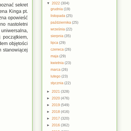
▼
2022
(304)
poznać sekret
grudnia
(19)
ena Kinga pt.
listopada
(25)
czna opowieść
października
(25)
no nastoletni
września
(22)
uniwersalna,
sierpnia
(35)
 początkiem,
lipca
(29)
dem objętości
czerwca
(26)
m stanowiącej
maja
(29)
kwietnia
(23)
marca
(26)
lutego
(23)
stycznia
(22)
►
2021
(328)
►
2020
(476)
►
2019
(549)
►
2018
(416)
►
2017
(320)
►
2016
(362)