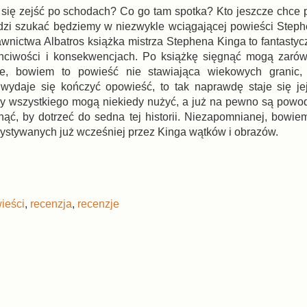
się zejść po schodach? Co go tam spotka? Kto jeszcze chce 
dzi szukać będziemy w niezwykle wciągającej powieści Steph
ictwa Albatros książka mistrza Stephena Kinga to fantasty
ej chciwości i konsekwencjach. Po książkę sięgnąć mogą zarów
ie, bowiem to powieść nie stawiająca wiekowych granic, 
ydaje się kończyć opowieść, to tak naprawdę staje się jej
y wszystkiego mogą niekiedy nużyć, a już na pewno są powo
rnąć, by dotrzeć do sedna tej historii. Niezapomnianej, bowie
zystywanych już wcześniej przez Kinga wątków i obrazów.
ieści
,
recenzja
,
recenzje