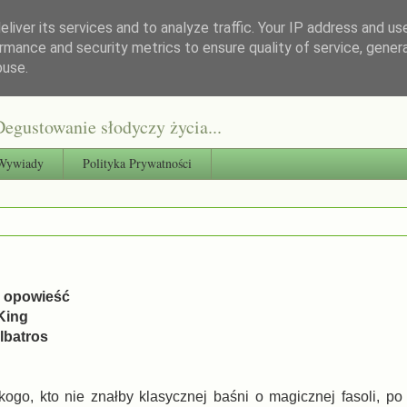
liver its services and to analyze traffic. Your IP address and us
rmance and security metrics to ensure quality of service, gene
buse.
egustowanie słodyczy życia...
Wywiady
Polityka Prywatności
a opowieść
King
lbatros
ogo, kto nie znałby klasycznej baśni o magicznej fasoli, po 