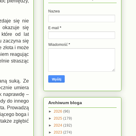
oc pieniędzy,
Nazwa
zdaje się nie
 okazuje się
E-mail
*
które od lat
u zaczyna się
Wiadomość
*
e złota i może
niem reagując
lnie strasząc
aną suką. Ze
ecznie umiera
ak naprawdę –
ody do innego
Archiwum bloga
ota. Prowadzą
►
2026
(96)
iącego boga i
►
2025
(179)
także zgłębić
►
2024
(192)
►
2023
(274)