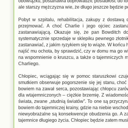
obowiązku, postanawia doprowadzić posiadłość do fo
ale starszy mężczyzna wie, że długo jeszcze będzie 
Pobyt w szpitalu, rehabilitacja, zakupy z dostawą
przejmować. A choć Charlie i jego ojciec zastan
zastanawiającą. Okazuje się, że pan Bowditch do
systematycznie sprzedaje w sklepiku pewnego złotnik
zastanawiać, z jakim ryzykiem się to wiąże. W końcu 
najść mu ochota, by sprawdzić, czy w domu ma go wi
na wspomnienie o kruszcu, a także o tajemniczych m
Charliego.
Chłopiec, wciągając się w pomoc staruszkowi czu
smutkiem obserwuje pogorszenie się jej stanu, choć 
bowiem na zawał serca, pozostawiając chłopcu zarówn
dla wtajemniczonych – ciężkie brzemię. Z wiadomośc
świata, zwane „studnią światów”. To one są przyczy
bowiem do tajemniczej krainy, gdzie na niebie wscho
niewyobrażalne są konsekwencje obudzenia go. A za
tajemnice długiego życia. Chłopiec będzie zatem musi