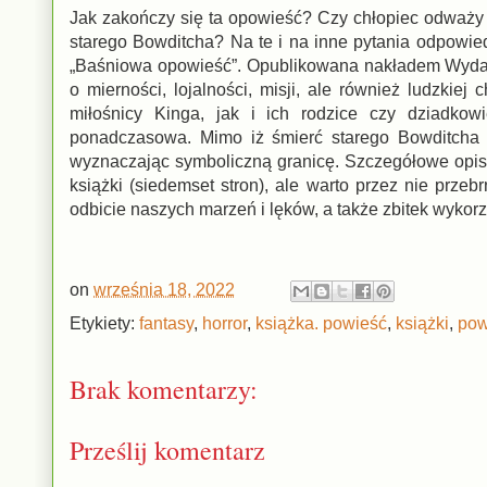
Jak zakończy się ta opowieść? Czy chłopiec odważy 
starego Bowditcha? Na te i na inne pytania odpowie
„Baśniowa opowieść”. Opublikowana nakładem Wydawn
o mierności, lojalności, misji, ale również ludzki
miłośnicy Kinga, jak i ich rodzice czy dziadkow
ponadczasowa. Mimo iż śmierć starego Bowditcha w
wyznaczając symboliczną granicę. Szczegółowe opis
książki (siedemset stron), ale warto przez nie przeb
odbicie naszych marzeń i lęków, a także zbitek wykor
on
września 18, 2022
Etykiety:
fantasy
,
horror
,
książka. powieść
,
książki
,
pow
Brak komentarzy:
Prześlij komentarz