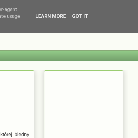
er-agent
rate usage
LEARN MORE
GOT IT
której biedny