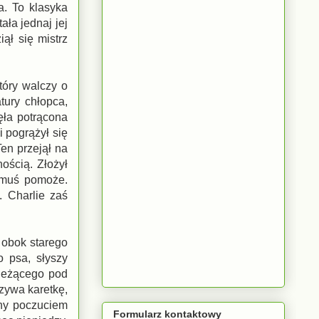
a. To klasyka
ała jednaj jej
ął się mistrz
tóry walczy o
tury chłopca,
ęła potrącona
 pogrążył się
en przejął na
ością. Złożył
omuś pomoże.
. Charlie zaś
 obok starego
 psa, słyszy
 leżącego pod
wzywa karetkę,
any poczuciem
Formularz kontaktowy