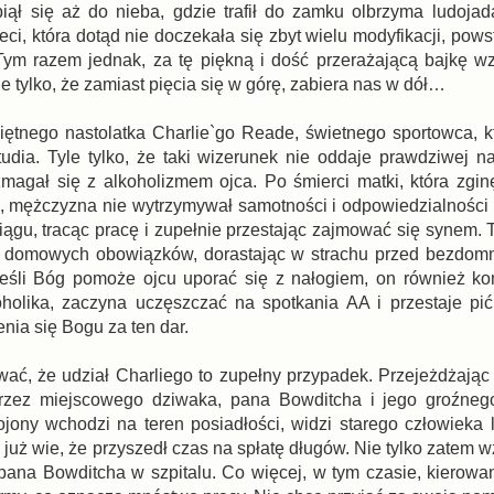
iął się aż do nieba, gdzie trafił do zamku olbrzyma ludojad
eci, która dotąd nie doczekała się zbyt wielu modyfikacji, powst
Tym razem jednak, za tę piękną i dość przerażającą bajkę wzi
e tylko, że zamiast pięcia się w górę, zabiera nas w dół…
ętnego nastolatka Charlie`go Reade, świetnego sportowca, k
udia. Tyle tylko, że taki wizerunek nie oddaje prawdziwej na
 zmagał się z alkoholizmem ojca. Po śmierci matki, która zgin
, mężczyzna nie wytrzymywał samotności i odpowiedzialności i
ągu, tracąc pracę i zupełnie przestając zajmować się synem. T
ć domowych obowiązków, dorastając w strachu przed bezdomn
jeśli Bóg pomoże ojcu uporać się z nałogiem, on również k
oholika, zaczyna uczęszczać na spotkania AA i przestaje pić
nia się Bogu za ten dar.
ać, że udział Charliego to zupełny przypadek. Przejeżdżając
rzez miejscowego dziwaka, pana Bowditcha i jego groźnego
jony wchodzi na teren posiadłości, widzi starego człowieka
już wie, że przyszedł czas na spłatę długów. Nie tylko zatem 
pana Bowditcha w szpitalu. Co więcej, w tym czasie, kierow