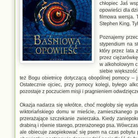
chłopiec Jaś wsp
opowieści dla dzi
filmowa wersja. 
Stephen King. Tyl
Poznajemy przeci
stypendium na st
który przez lata
przez ciężarówkę
w alkoholowym ci
siebie większoś
też Bogu obietnicę dotyczącą obopólnej pomocy – 
Ostatecznie ojciec, przy pomocy kolegi, byłego alk
pozostaje z poczuciem misji i pragnieniem odwdzięcze
Okazja nadarza się wkrótce, choć mogłoby się wydaw
wiktoriańskiego domu w mieście, zamieszkanego p
przerażające szczekanie zwierzaka. Kiedy zaniepoko
drabiną i równie starego, przerażonego psa. Wówczas 
ale obiecuje zaopiekować się psem na czas pobytu 