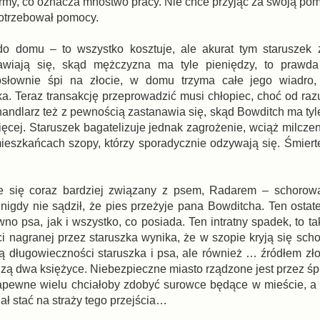
rmy, co oznacza mnóstwo pracy. Nie chce przyjąć za swoją pom
potrzebował pomocy.
 do domu – to wszystko kosztuje, ale akurat tym staruszek 
awiają się, skąd mężczyzna ma tyle pieniędzy, to prawda
słownie śpi na złocie, w domu trzyma całe jego wiadro, 
a. Teraz transakcję przeprowadzić musi chłopiec, choć od raz
handlarz też z pewnością zastanawia się, skąd Bowditch ma tyl
ęcej. Staruszek bagatelizuje jednak zagrożenie, wciąż milcze
ieszkańcach szopy, którzy sporadycznie odzywają się. Śmierte
je się coraz bardziej związany z psem, Radarem – schorow
nigdy nie sądził, że pies przeżyje pana Bowditcha. Ten ostat
o psa, jak i wszystko, co posiada. Ten intratny spadek, to t
i nagranej przez staruszka wynika, że w szopie kryją się sch
ną długowieczności staruszka i psa, ale również … źródłem zł
dzą dwa księżyce. Niebezpieczne miasto rządzone jest przez śp
pewne wielu chciałoby zdobyć surowce będące w mieście, a 
ał stać na straży tego przejścia…