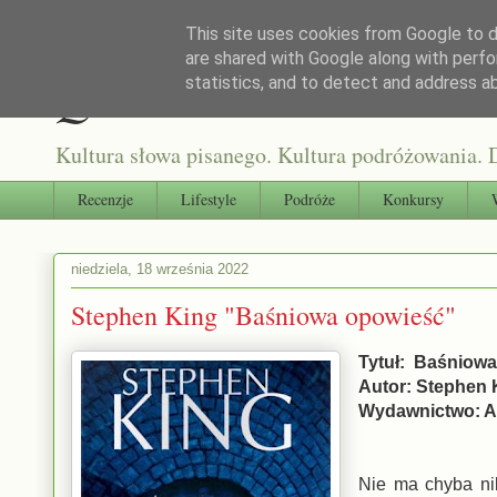
This site uses cookies from Google to de
are shared with Google along with perfo
Qultura słowa
statistics, and to detect and address a
Kultura słowa pisanego. Kultura podróżowania. D
Recenzje
Lifestyle
Podróże
Konkursy
niedziela, 18 września 2022
Stephen King "Baśniowa opowieść"
Tytuł: Baśniow
Autor: Stephen 
Wydawnictwo: A
Nie ma chyba nik