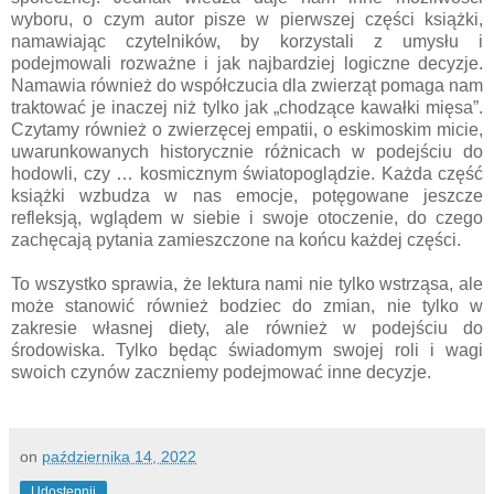
wyboru, o czym autor pisze w pierwszej części książki,
namawiając czytelników, by korzystali z umysłu i
podejmowali rozważne i jak najbardziej logiczne decyzje.
Namawia również do współczucia dla zwierząt pomaga nam
traktować je inaczej niż tylko jak „chodzące kawałki mięsa”.
Czytamy również o zwierzęcej empatii, o eskimoskim micie,
uwarunkowanych historycznie różnicach w podejściu do
hodowli, czy … kosmicznym światopoglądzie. Każda część
książki wzbudza w nas emocje, potęgowane jeszcze
refleksją, wglądem w siebie i swoje otoczenie, do czego
zachęcają pytania zamieszczone na końcu każdej części.
To wszystko sprawia, że lektura nami nie tylko wstrząsa, ale
może stanowić również bodziec do zmian, nie tylko w
zakresie własnej diety, ale również w podejściu do
środowiska. Tylko będąc świadomym swojej roli i wagi
swoich czynów zaczniemy podejmować inne decyzje.
on
października 14, 2022
Udostępnij