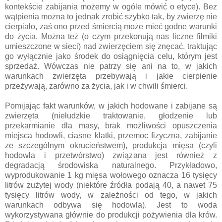
kontekście zabijania możemy w ogóle mówić o etyce). Bez
wątpienia można to jednak zrobić szybko tak, by zwierzę nie
cierpiało, zaś ono przed śmiercią może mieć godne warunki
do życia. Można też (o czym przekonują nas liczne filmiki
umieszczone w sieci) nad zwierzęciem się znęcać, traktując
go wyłącznie jako środek do osiągnięcia celu, którym jest
sprzedaż. Wówczas nie patrzy się ani na to, w jakich
warunkach zwierzęta przebywają i jakie cierpienie
przeżywają, zarówno za życia, jak i w chwili śmierci.
Pomijając fakt warunków, w jakich hodowane i zabijane są
zwierzęta (nieludzkie traktowanie, głodzenie lub
przekarmianie dla masy, brak możliwości opuszczenia
miejsca hodowli, ciasne klatki, przemoc fizyczna, zabijanie
ze szczególnym okrucieństwem), produkcja mięsa (czyli
hodowla i przetwórstwo) związana jest również z
degradacją środowiska naturalnego. Przykładowo,
wyprodukowanie 1 kg mięsa wołowego oznacza 16 tysięcy
litrów zużytej wody (niektóre źródła podają 40, a nawet 75
tysięcy litrów wody, w zależności od tego, w jakich
warunkach odbywa się hodowla). Jest to woda
wykorzystywana głównie do produkcji pożywienia dla krów.