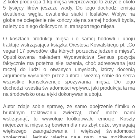
Z kolei produkcja 1 kg mięsa wieprzowego to zużycie około
5 tysięcy litrów jeszcze wody. Do tego dochodzi emisja
dwutlenku węgla, dwutlenku siarki i fosfatów. Wpływ na
globalne ocieplenie nie kończy się na samej hodowli bydła,
należy do niego doliczyć m.in. transport tego mięsa.
O kosztach produkcji mięsa i o samej hodowli i uboju
traktuje wstrząsająca książka Orestesa Kowalskiego pt. „Go
vegan! 17 powodów, dla których porzucisz jedzenie mięsa”.
Opublikowana nakładem Wydawnictwa Sensus pozycja
faktycznie ma potężną siłę rażenia, choć adresowana jest
raczej do ludzi o otwartych umysłach, którzy docenią
argumenty wysunięte przez autora i wezmą sobie do serca
wszystkie konsekwencje spożywania mięsa. Do tego
dochodzi kwestia świadomości wpływu, jaki produkcja ta ma
na środowisko oraz etyki dokonywania uboju.
Autor zdaje sobie sprawę, że samo obejrzenie filmiku o
brutalnym traktowaniu zwierząt, choć może nami
wstrząsnąć, to wywołuje krótkotrwałe emocje. Koszty
niejedzenia mięsa są bowiem dla nas zbyt duże, wymagają
większego zaangażowania i większej świadomości
społecznej. Jednak wiedza daje nam inne możliwości