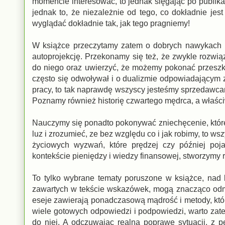
momencie interesować, to jednak sięgając po publikacj
jednak to, że niezależnie od tego, co dokładnie j
wyglądać dokładnie tak, jak tego pragniemy!
W książce przeczytamy zatem o dobrych nawykach 
autoprojekcję. Przekonamy się też, że zwykle rozw
do niego oraz uwierzyć, że możemy pokonać przeszko
często się odwoływał i o dualizmie odpowiadającym 
pracy, to tak naprawdę wszyscy jesteśmy sprzedawcam
Poznamy również historię czwartego mędrca, a właśc
Nauczymy się ponadto pokonywać zniechęcenie, które
luz i zrozumieć, ze bez względu co i jak robimy, to w
życiowych wyzwań, które prędzej czy później po
kontekście pieniędzy i wiedzy finansowej, stworzymy 
To tylko wybrane tematy poruszone w książce, nad k
zawartych w tekście wskazówek, mogą znacząco odmie
eseje zawierają ponadczasową mądrość i metody, któ
wiele gotowych odpowiedzi i podpowiedzi, warto zat
do niej. A odczuwając realną poprawę sytuacji, z