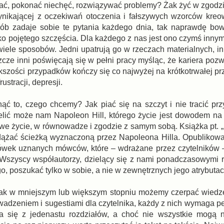
jać, pokonać niechęć, rozwiązywać problemy? Żak żyć w zgodz
wynikającej z oczekiwań otoczenia i fałszywych wzorców kre
ób zadaje sobie te pytania każdego dnia, tak naprawdę bo
o pojętego szczęścia. Dla każdego z nas jest ono czymś innym
wiele sposobów. Jedni upatrują go w rzeczach materialnych, in
cze inni poświęcają się w pełni pracy myśląc, że kariera pozw
kszości przypadków kończy się co najwyżej na krótkotrwałej pr
ustracji, depresji.
ąć to, czego chcemy? Jak piać się na szczyt i nie tracić prz
lić może nam Napoleon Hill, którego życie jest dowodem na
iwe życie, w równowadze i zgodzie z samym sobą. Książka pt. 
podążać ścieżką wyznaczoną przez Napoleona Hilla. Opubliko
wek uznanych mówców, które – wdrażane przez czytelników –
 Wszyscy współautorzy, dzielący się z nami ponadczasowymi r
go, poszukać tylko w sobie, a nie w zewnętrznych jego atrybutac
nak w mniejszym lub większym stopniu możemy czerpać wiedzę 
owadzeniem i sugestiami dla czytelnika, każdy z nich wymaga p
da się z jedenastu rozdziałów, a choć nie wszystkie mogą