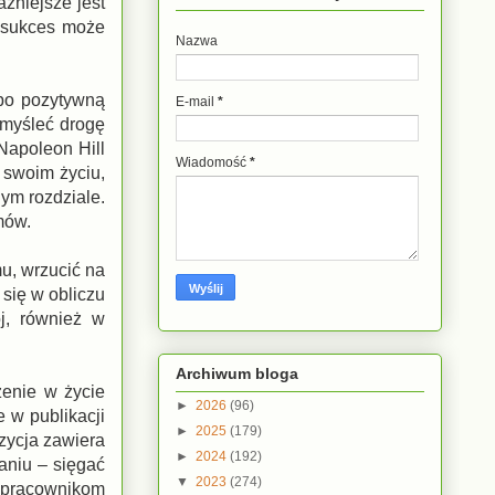
ażniejsze jest
a sukces może
Nazwa
po pozytywną
E-mail
*
ymyśleć drogę
Napoleon Hill
Wiadomość
*
 swoim życiu,
ym rozdziale.
mów.
u, wrzucić na
 się w obliczu
j, również w
Archiwum bloga
żenie w życie
►
2026
(96)
 w publikacji
►
2025
(179)
zycja zawiera
►
2024
(192)
aniu – sięgać
▼
2023
(274)
ółpracownikom