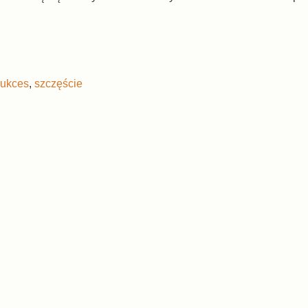
sukces
,
szczęście