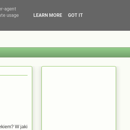
er-agent
rate usage
LEARN MORE
GOT IT
ekiem? W jaki