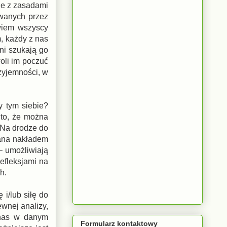
ie z zasadami
owanych przez
wiem wszyscy
, każdy z nas
ni szukają go
oli im poczuć
zyjemności, w
y tym siebie?
 to, że można
„Na drodze do
wana nakładem
 umożliwiają
efleksjami na
h.
i/lub siłę do
ewnej analizy,
 nas w danym
Formularz kontaktowy