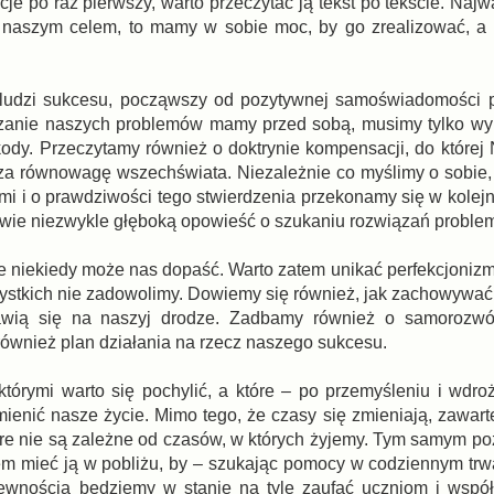
e po raz pierwszy, warto przeczytać ją tekst po tekście. Najw
est naszym celem, to mamy w sobie moc, by go zrealizować, 
ludzi sukcesu, począwszy od pozytywnej samoświadomości 
iązanie naszych problemów mamy przed sobą, musimy tylko w
dy. Przeczytamy również o doktrynie kompensacji, do której 
za równowagę wszechświata. Niezależnie co myślimy o sobie,
i i o prawdziwości tego stwierdzenia przekonamy się w kolejn
iwie niezwykle głęboką opowieść o szukaniu rozwiązań proble
 niekiedy może nas dopaść. Warto zatem unikać perfekcjonizm
szystkich nie zadowolimy. Dowiemy się również, jak zachowywać
jawią się na naszyj drodze. Zadbamy również o samorozwó
również plan działania na rzecz naszego sukcesu.
tórymi warto się pochylić, a które – po przemyśleniu i wdro
nić nasze życie. Mimo tego, że czasy się zmieniają, zawarte
re nie są zależne od czasów, w których żyjemy. Tym samym po
em mieć ją w pobliżu, by – szukając pomocy w codziennym trw
 pewnością będziemy w stanie na tyle zaufać uczniom i wsp