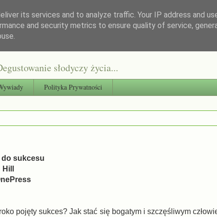
liver its services and to analyze traffic. Your IP address and us
rmance and security metrics to ensure quality of service, gene
buse.
egustowanie słodyczy życia...
Wywiady
Polityka Prywatności
e do sukcesu
Hill
OnePress
roko pojęty sukces? Jak stać się bogatym i szczęśliwym człowi