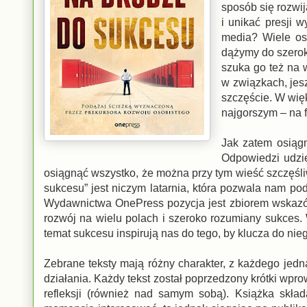
sposób się rozwi
i unikać presji 
media? Wiele os
dążymy do szerok
szuka go też na 
w związkach, jesz
szczęście. W wię
najgorszym – na fr
Jak zatem osiągn
Odpowiedzi udzie
osiągnąć wszystko, że można przy tym wieść szczęśl
sukcesu” jest niczym latarnia, która pozwala nam 
Wydawnictwa OnePress pozycja jest zbiorem wskazó
rozwój na wielu polach i szeroko rozumiany sukces.
temat sukcesu inspirują nas do tego, by klucza do nie
Zebrane teksty mają różny charakter, z każdego jed
działania. Każdy tekst został poprzedzony krótki wpr
refleksji (również nad samym sobą). Książka skła