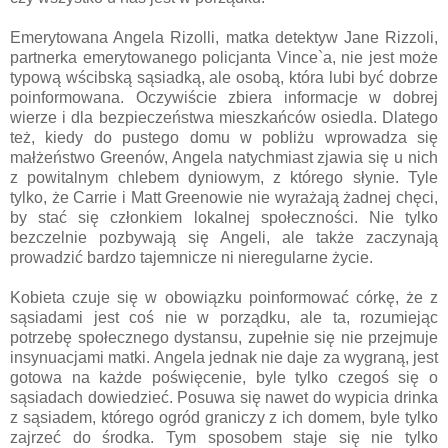
Emerytowana Angela Rizolli, matka detektyw Jane Rizzoli,
partnerka emerytowanego policjanta Vince`a, nie jest może
typową wścibską sąsiadką, ale osobą, która lubi być dobrze
poinformowana. Oczywiście zbiera informacje w dobrej
wierze i dla bezpieczeństwa mieszkańców osiedla. Dlatego
też, kiedy do pustego domu w pobliżu wprowadza się
małżeństwo Greenów, Angela natychmiast zjawia się u nich
z powitalnym chlebem dyniowym, z którego słynie. Tyle
tylko, że Carrie i Matt Greenowie nie wyrażają żadnej chęci,
by stać się członkiem lokalnej społeczności. Nie tylko
bezczelnie pozbywają się Angeli, ale także zaczynają
prowadzić bardzo tajemnicze ni nieregularne życie.
Kobieta czuje się w obowiązku poinformować córkę, że z
sąsiadami jest coś nie w porządku, ale ta, rozumiejąc
potrzebę społecznego dystansu, zupełnie się nie przejmuje
insynuacjami matki. Angela jednak nie daje za wygraną, jest
gotowa na każde poświęcenie, byle tylko czegoś się o
sąsiadach dowiedzieć. Posuwa się nawet do wypicia drinka
z sąsiadem, którego ogród graniczy z ich domem, byle tylko
zajrzeć do środka. Tym sposobem staje się nie tylko