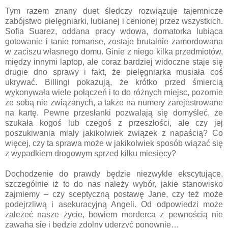
Tym razem znany duet śledczy rozwiązuje tajemnicze
zabójstwo pielęgniarki, lubianej i cenionej przez wszystkich.
Sofia Suarez, oddana pracy wdowa, domatorka lubiąca
gotowanie i tanie romanse, zostaje brutalnie zamordowana
w zaciszu własnego domu. Ginie z niego kilka przedmiotów,
między innymi laptop, ale coraz bardziej widoczne staje się
drugie dno sprawy i fakt, że pielęgniarka musiała coś
ukrywać. Billingi pokazują, że krótko przed śmiercią
wykonywała wiele połączeń i to do różnych miejsc, pozornie
ze sobą nie związanych, a także na numery zarejestrowane
na kartę. Pewne przesłanki pozwalają się domyśleć, że
szukała kogoś lub czegoś z przeszłości, ale czy jej
poszukiwania miały jakikolwiek związek z napaścią? Co
więcej, czy ta sprawa może w jakikolwiek sposób wiązać się
z wypadkiem drogowym sprzed kilku miesięcy?
Dochodzenie do prawdy będzie niezwykle ekscytujące,
szczególnie iż to do nas należy wybór, jakie stanowisko
zajmiemy – czy sceptyczną postawę Jane, czy też może
podejrzliwą i asekuracyjną Angeli. Od odpowiedzi może
zależeć nasze życie, bowiem morderca z pewnością nie
zawaha się i będzie zdolny uderzyć ponownie…