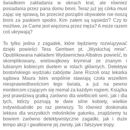
świadkiem zakładania w oknach krat, ale również
posiadania przez pana domu broni. Teraz już jej córka musi
zając się sprawą, bo przecież porządni obywatele nie noszą
broni za paskiem spodni. Kim zatem są sąsiedzi? Czy to
możliwe, ze Carrie jest więziona przez męża? A może razem
coś ukrywają?
To tylko jedna z zagadek, które będziemy rozwiązywać
dzięki powieści Tess Gerritsen pt. „Wysłuchaj mnie”.
Opublikowana nakładem Wydawnictwa Albatros powieść, to
skomplikowany, wielowątkowy kryminał ze znanym i
lubianym kobiecym duetem w rolach głównych. Detektyw
bostońskiego wydziału zabójstw Jane Rizzoli oraz lekarka
sądowa Maura Isles wspólnie stawiają czoła wszelkim
niesprawiedliwościom tego świata, a już na pewno
mordercom czającym się niemal za każdym rogiem. Książka
jest prawdziwą gratką zarówno dla wielbicieli serii, jak i dla
tych, którzy poznają te dwie silne kobiety, wielkie
indywidualistki po raz pierwszy. To również doskonała
lektura dla wszystkich miłośników gatunku, znajdziemy tu
bowiem zarówno detektywistyczne zagadki, jak i duże
tempo akcji i gwałtowne jej zwroty, jak i fałszywe tropy.