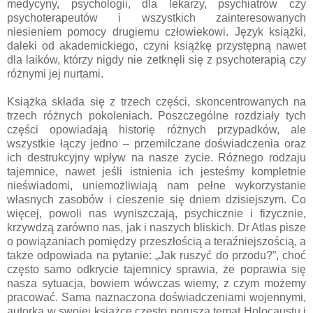
medycyny, psychologii, dla lekarzy, psychiatrów czy
psychoterapeutów i wszystkich zainteresowanych
niesieniem pomocy drugiemu człowiekowi. Język książki,
daleki od akademickiego, czyni książkę przystępną nawet
dla laików, którzy nigdy nie zetknęli się z psychoterapią czy
różnymi jej nurtami.
Książka składa się z trzech części, skoncentrowanych na
trzech różnych pokoleniach. Poszczególne rozdziały tych
części opowiadają historię różnych przypadków, ale
wszystkie łączy jedno – przemilczane doświadczenia oraz
ich destrukcyjny wpływ na nasze życie. Różnego rodzaju
tajemnice, nawet jeśli istnienia ich jesteśmy kompletnie
nieświadomi, uniemożliwiają nam pełne wykorzystanie
własnych zasobów i cieszenie się dniem dzisiejszym. Co
więcej, powoli nas wyniszczają, psychicznie i fizycznie,
krzywdzą zarówno nas, jak i naszych bliskich. Dr Atlas pisze
o powiązaniach pomiędzy przeszłością a teraźniejszością, a
także odpowiada na pytanie: „Jak ruszyć do przodu?”, choć
często samo odkrycie tajemnicy sprawia, że poprawia się
nasza sytuacja, bowiem wówczas wiemy, z czym możemy
pracować. Sama naznaczona doświadczeniami wojennymi,
autorka w swojej książce często porusza temat Holocaustu i