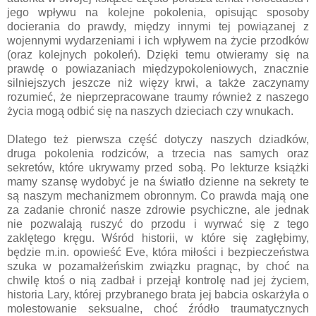
jego wpływu na kolejne pokolenia, opisując sposoby
docierania do prawdy, między innymi tej powiązanej z
wojennymi wydarzeniami i ich wpływem na życie przodków
(oraz kolejnych pokoleń). Dzięki temu otwieramy się na
prawdę o powiazaniach międzypokoleniowych, znacznie
silniejszych jeszcze niż więzy krwi, a także zaczynamy
rozumieć, że nieprzepracowane traumy również z naszego
życia mogą odbić się na naszych dzieciach czy wnukach.
Dlatego też pierwsza część dotyczy naszych dziadków,
druga pokolenia rodziców, a trzecia nas samych oraz
sekretów, które ukrywamy przed sobą. Po lekturze książki
mamy szansę wydobyć je na światło dzienne na sekrety te
są naszym mechanizmem obronnym. Co prawda mają one
za zadanie chronić nasze zdrowie psychiczne, ale jednak
nie pozwalają ruszyć do przodu i wyrwać się z tego
zaklętego kręgu. Wśród historii, w które się zagłębimy,
będzie m.in. opowieść Eve, która miłości i bezpieczeństwa
szuka w pozamałżeńskim związku pragnąc, by choć na
chwilę ktoś o nią zadbał i przejął kontrolę nad jej życiem,
historia Lary, której przybranego brata jej babcia oskarżyła o
molestowanie seksualne, choć źródło traumatycznych