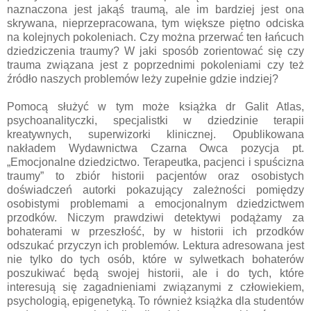
naznaczona jest jakąś traumą, ale im bardziej jest ona
skrywana, nieprzepracowana, tym większe piętno odciska
na kolejnych pokoleniach. Czy można przerwać ten łańcuch
dziedziczenia traumy? W jaki sposób zorientować się czy
trauma związana jest z poprzednimi pokoleniami czy też
źródło naszych problemów leży zupełnie gdzie indziej?
Pomocą służyć w tym może książka dr Galit Atlas,
psychoanalityczki, specjalistki w dziedzinie terapii
kreatywnych, superwizorki klinicznej. Opublikowana
nakładem Wydawnictwa Czarna Owca pozycja pt.
„Emocjonalne dziedzictwo. Terapeutka, pacjenci i spuścizna
traumy” to zbiór historii pacjentów oraz osobistych
doświadczeń autorki pokazujący zależności pomiędzy
osobistymi problemami a emocjonalnym dziedzictwem
przodków. Niczym prawdziwi detektywi podążamy za
bohaterami w przeszłość, by w historii ich przodków
odszukać przyczyn ich problemów. Lektura adresowana jest
nie tylko do tych osób, które w sylwetkach bohaterów
poszukiwać będą swojej historii, ale i do tych, które
interesują się zagadnieniami związanymi z człowiekiem,
psychologią, epigenetyką. To również książka dla studentów