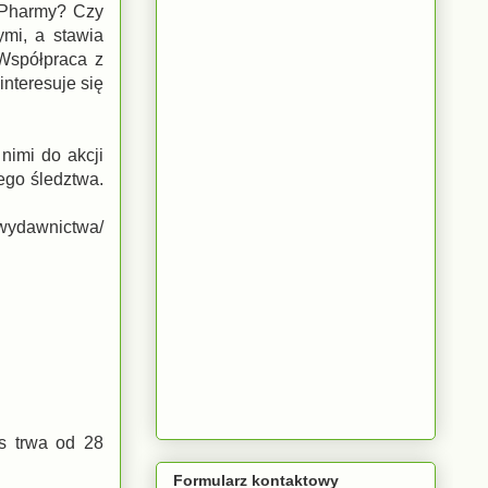
igPharmy? Czy
ymi, a stawia
 Współpraca z
interesuje się
nimi do akcji
ego śledztwa.
.
 wydawnictwa/
rs trwa od 28
Formularz kontaktowy