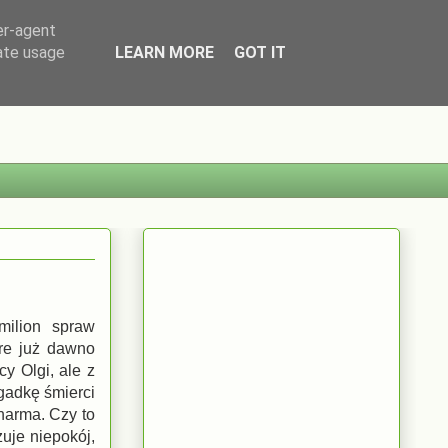
er-agent
rate usage
LEARN MORE
GOT IT
milion spraw
óre już dawno
y Olgi, ale z
gadkę śmierci
harma. Czy to
uje niepokój,