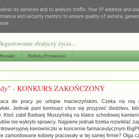
liver its services and to analyze traffic. Your IP address and us
rmance and security metrics to ensure quality of service, gene
buse.
egustowanie słodyczy życia...
Wywiady
Polityka Prywatności
układy" - KONKURS ZAKOŃCZONY
raca do pracy po urlopie macierzyńskim. Czeka na nią 
włoki. Jednak pani komisarz chce się przyjrzeć śledztwu, kt
. Ktoś zabił Barbarę Muszyńską na klatce schodowej kamienic
dów nie wykryto sprawcy. Najpierw jednak trzeba rozwikłać za
rowersyjnej kierowniczki w koncernie farmaceutycznym BigP
ie zamordowane kobiety pracowały w tej samej firmie? Olga cz