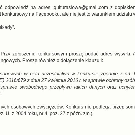
łać odpowiedź na adres: qulturaslowa@gmail.com z dopiskie
st konkursowy na Facebooku, ale nie jest to warunkiem udziału 
kłady”.
.
. Przy zgłoszeniu konkursowym proszę podać adres wysyłki. 
gowych. Proszę również o dołączenie klauzuli:
bowych w celu uczestnictwa w konkursie zgodnie z art. 6 u
) 2016/679 z dnia 27 kwietnia 2016 r. w sprawie ochrony osób
sprawie swobodnego przepływu takich danych oraz uchylen
”
.
anych osobowych zwycięzców. Konkurs nie podlega przepisom
 U. z 2004 roku, nr 4, poz. 27 z późn. zm.).