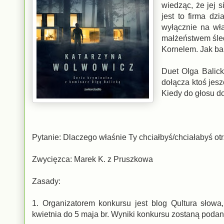
wiedząc, że jej 
jest to firma dz
wyłącznie na wła
małżeństwem śledc
Kornelem. Jak ba
Duet Olga Balicka
dołącza ktoś jes
Kiedy do głosu do
Pytanie: Dlaczego właśnie Ty chciałbyś/chciałabyś o
Zwycięzca: Marek K. z Pruszkowa
Zasady:
1. Organizatorem konkursu jest blog Qultura słow
kwietnia do 5 maja br. Wyniki konkursu zostaną podane