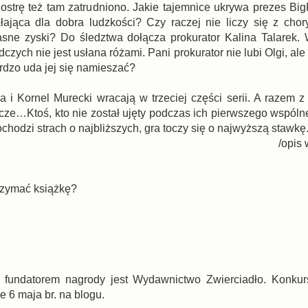
siostrę też tam zatrudniono. Jakie tajemnice ukrywa prezes B
iałająca dla dobra ludzkości? Czy raczej nie liczy się z chor
sne zyski? Do śledztwa dołącza prokurator Kalina Talarek.
zych nie jest usłana różami. Pani prokurator nie lubi Olgi, ale 
rdzo uda jej się namieszać?
 i Kornel Murecki wracają w trzeciej części serii. A razem z 
zcze…Ktoś, kto nie został ujęty podczas ich pierwszego wspóln
chodzi strach o najbliższych, gra toczy się o najwyższą stawkę
/opis
trzymać książkę?
a, fundatorem nagrody jest Wydawnictwo Zwierciadło. Konku
 6 maja br. na blogu.