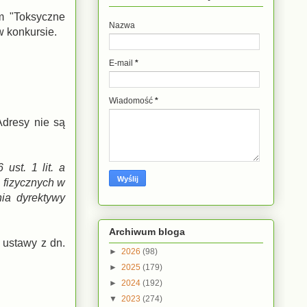
m "Toksyczne
Nazwa
w konkursie.
E-mail
*
Wiadomość
*
Adresy nie są
st. 1 lit. a
 fizycznych w
ia dyrektywy
Archiwum bloga
 ustawy z dn.
►
2026
(98)
►
2025
(179)
►
2024
(192)
▼
2023
(274)