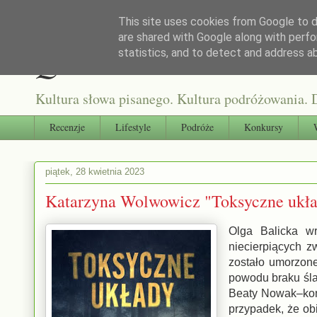
This site uses cookies from Google to de
are shared with Google along with perfo
Qultura słowa
statistics, and to detect and address a
Kultura słowa pisanego. Kultura podróżowania. D
Recenzje
Lifestyle
Podróże
Konkursy
piątek, 28 kwietnia 2023
Katarzyna Wolwowicz "Toksyczne 
Olga Balicka w
niecierpiących z
zostało umorzone
powodu braku śla
Beaty Nowak–kont
przypadek, że ob