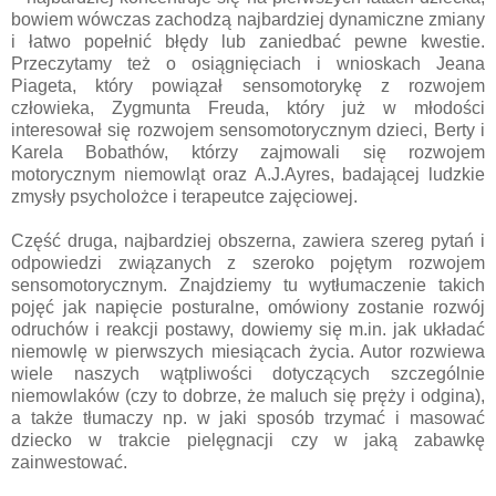
bowiem wówczas zachodzą najbardziej dynamiczne zmiany
i łatwo popełnić błędy lub zaniedbać pewne kwestie.
Przeczytamy też o osiągnięciach i wnioskach Jeana
Piageta, który powiązał sensomotorykę z rozwojem
człowieka, Zygmunta Freuda, który już w młodości
interesował się rozwojem sensomotorycznym dzieci, Berty i
Karela Bobathów, którzy zajmowali się rozwojem
motorycznym niemowląt oraz A.J.Ayres, badającej ludzkie
zmysły psycholożce i terapeutce zajęciowej.
Część druga, najbardziej obszerna, zawiera szereg pytań i
odpowiedzi związanych z szeroko pojętym rozwojem
sensomotorycznym. Znajdziemy tu wytłumaczenie takich
pojęć jak napięcie posturalne, omówiony zostanie rozwój
odruchów i reakcji postawy, dowiemy się m.in. jak układać
niemowlę w pierwszych miesiącach życia. Autor rozwiewa
wiele naszych wątpliwości dotyczących szczególnie
niemowlaków (czy to dobrze, że maluch się pręży i odgina),
a także tłumaczy np. w jaki sposób trzymać i masować
dziecko w trakcie pielęgnacji czy w jaką zabawkę
zainwestować.