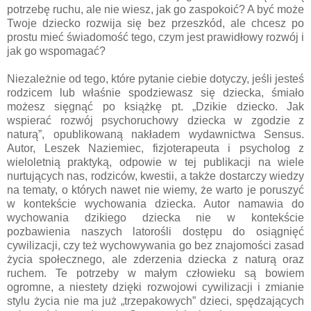
potrzebę ruchu, ale nie wiesz, jak go zaspokoić? A być może
Twoje dziecko rozwija się bez przeszkód, ale chcesz po
prostu mieć świadomość tego, czym jest prawidłowy rozwój i
jak go wspomagać?
Niezależnie od tego, które pytanie ciebie dotyczy, jeśli jesteś
rodzicem lub właśnie spodziewasz się dziecka, śmiało
możesz sięgnąć po książkę pt. „Dzikie dziecko. Jak
wspierać rozwój psychoruchowy dziecka w zgodzie z
naturą”, opublikowaną nakładem wydawnictwa Sensus.
Autor, Leszek Naziemiec, fizjoterapeuta i psycholog z
wieloletnią praktyką, odpowie w tej publikacji na wiele
nurtujących nas, rodziców, kwestii, a także dostarczy wiedzy
na tematy, o których nawet nie wiemy, że warto je poruszyć
w kontekście wychowania dziecka. Autor namawia do
wychowania dzikiego dziecka nie w kontekście
pozbawienia naszych latorośli dostępu do osiągnięć
cywilizacji, czy też wychowywania go bez znajomości zasad
życia społecznego, ale zderzenia dziecka z naturą oraz
ruchem. Te potrzeby w małym człowieku są bowiem
ogromne, a niestety dzięki rozwojowi cywilizacji i zmianie
stylu życia nie ma już „trzepakowych” dzieci, spędzających