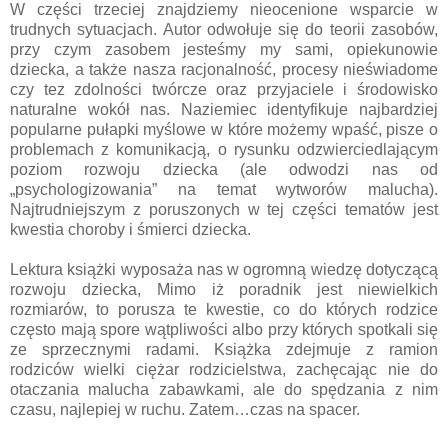
W części trzeciej znajdziemy nieocenione wsparcie w
trudnych sytuacjach. Autor odwołuje się do teorii zasobów,
przy czym zasobem jesteśmy my sami, opiekunowie
dziecka, a także nasza racjonalność, procesy nieświadome
czy tez zdolności twórcze oraz przyjaciele i środowisko
naturalne wokół nas. Naziemiec identyfikuje najbardziej
popularne pułapki myślowe w które możemy wpaść, pisze o
problemach z komunikacją, o rysunku odzwierciedlającym
poziom rozwoju dziecka (ale odwodzi nas od
„psychologizowania” na temat wytworów malucha).
Najtrudniejszym z poruszonych w tej części tematów jest
kwestia choroby i śmierci dziecka.
Lektura książki wyposaża nas w ogromną wiedzę dotyczącą
rozwoju dziecka, Mimo iż poradnik jest niewielkich
rozmiarów, to porusza te kwestie, co do których rodzice
często mają spore wątpliwości albo przy których spotkali się
ze sprzecznymi radami. Książka zdejmuje z ramion
rodziców wielki ciężar rodzicielstwa, zachęcając nie do
otaczania malucha zabawkami, ale do spędzania z nim
czasu, najlepiej w ruchu. Zatem…czas na spacer.