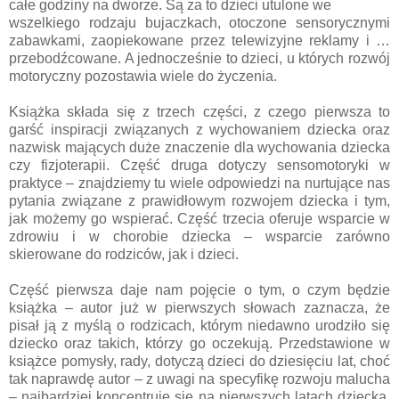
całe godziny na dworze. Są za to dzieci utulone we
wszelkiego rodzaju bujaczkach, otoczone sensorycznymi
zabawkami, zaopiekowane przez telewizyjne reklamy i …
przebodźcowane. A jednocześnie to dzieci, u których rozwój
motoryczny pozostawia wiele do życzenia.
Książka składa się z trzech części, z czego pierwsza to
garść inspiracji związanych z wychowaniem dziecka oraz
nazwisk mających duże znaczenie dla wychowania dziecka
czy fizjoterapii. Część druga dotyczy sensomotoryki w
praktyce – znajdziemy tu wiele odpowiedzi na nurtujące nas
pytania związane z prawidłowym rozwojem dziecka i tym,
jak możemy go wspierać. Część trzecia oferuje wsparcie w
zdrowiu i w chorobie dziecka – wsparcie zarówno
skierowane do rodziców, jak i dzieci.
Część pierwsza daje nam pojęcie o tym, o czym będzie
książka – autor już w pierwszych słowach zaznacza, że
pisał ją z myślą o rodzicach, którym niedawno urodziło się
dziecko oraz takich, którzy go oczekują. Przedstawione w
książce pomysły, rady, dotyczą dzieci do dziesięciu lat, choć
tak naprawdę autor – z uwagi na specyfikę rozwoju malucha
– najbardziej koncentruje się na pierwszych latach dziecka,