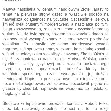
Martwa nastolatka w centrum handlowym Złote Tarasy to
temat na pierwsze strony gazet, a właściwie sposób na
największą oglądalność na youtubie. Szczególnie, że owa
śmierć była brutalnym morderstwem, a nastolatka po tym,
jak ją zasztyletowano, została zrzucona z wysokości prosto
w tłum. A ludzi było sporo, bowiem na otwarciu jednego ze
sklepów miał wystąpić znany z internetowych przebojów
wokalista. To sprawiło, że samo morderstwo zostało
nagrane, zaś sprawca ubrany w czarną kominiarkę został –
w ślad za teledyskiem wokalisty - nazwany Skazą. Okazuje
się, że zamordowana nastolatka to Martyna Wolska, córka
dyrektorki szkoły językowej oraz wysoko postawionego
urzędnika, córka opryskliwych rodziców, którzy brak
wspólnie spędzanego czasu wynagradzali jej dużymi
pieniędzmi. Napis na pozostawionym na miejscy zbrodni
nożu może sugerować, że sprawca pozostawił piętno na
grzesznicy choć tak naprawdę nie wiadomo, co nastolatka
mogłaby zrobić.
Śledztwo w tej sprawie prowadzi komisarz Robert Foks,
choć tak naprawdę zupełnie nie jest mu to na rękę.