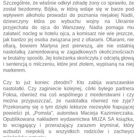
Szczególnie, że właśnie odkrył zdradę żony co sprawiło, że
został bezdomny. Bójka, w którą wdaje się w barze pod
wpływem alkoholu prowadzi do poznania niejakiej Nadii,
dziewczyny która po wybuchu wojny na Ukrainie
przyjechała do ojca do Warszawy. Nadia pomaga mu
załatwić nocleg w hotelu ojca, a komisarz nie wie jeszcze,
jak bardzo jej osoba związana jest z ofiarami. Ofiarami, nie
ofiarą, bowiem Martyna jest pierwszą, ale nie ostatnią
nastolatką zamordowaną w zagadkowych okolicznościach
w brutalny sposób. Jej koleżanka skończyła z odciętą głową
i sentencją o milczeniu, które jest złotem, wypisaną na niej
markerem.
Czy to już koniec zbrodni? Kto zabija warszawskie
nastolatki. Czy zaginiecie kolejnej, córki byłego partnera
Foksa, również ma coś wspólnego z morderstwami i czy
można przypuszczać, że nastolatka również nie żyje?
Przekonamy się o tym dzięki lekturze niezwykle frapującej
powieści pt. „Pomsta”, autorstwa Macieja Kazimierczaka.
Opublikowana nakładem wydawnictwa MUZA SA książka,
to wciągający i przerażający zarazem kryminał, który
wzbudzi niepokój u wszystkich rodziców i zachwyci