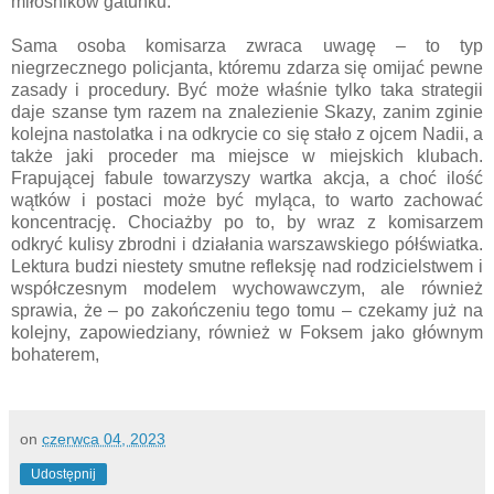
miłośników gatunku.
Sama osoba komisarza zwraca uwagę – to typ
niegrzecznego policjanta, któremu zdarza się omijać pewne
zasady i procedury. Być może właśnie tylko taka strategii
daje szanse tym razem na znalezienie Skazy, zanim zginie
kolejna nastolatka i na odkrycie co się stało z ojcem Nadii, a
także jaki proceder ma miejsce w miejskich klubach.
Frapującej fabule towarzyszy wartka akcja, a choć ilość
wątków i postaci może być myląca, to warto zachować
koncentrację. Chociażby po to, by wraz z komisarzem
odkryć kulisy zbrodni i działania warszawskiego półświatka.
Lektura budzi niestety smutne refleksję nad rodzicielstwem i
współczesnym modelem wychowawczym, ale również
sprawia, że – po zakończeniu tego tomu – czekamy już na
kolejny, zapowiedziany, również w Foksem jako głównym
bohaterem,
on
czerwca 04, 2023
Udostępnij