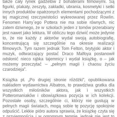
także cały rynek gadżetów z bohaterami filmowymi. Są
figurki, plakaty, zeszyty, zakładki, ubrania, kosmetyki i setki
innych produktów opatrzonych elementami pochodzącymi z
tej magicznej rzeczywistości wykreowanej przez Rowlin.
Fenomen Harry`ego Pottera nie ma sobie równych, nic
zatem dziwnego, że w szkołach jeden z tomów przerabiany
jest nawet jako lektura. W obliczu tego dziwić może jedynie
to, że nie każdy z aktorów wydał swoją autobiografię,
koncentrującą się szczególnie na okresie realizacji
filmowych. Tym razem jednak Tom Felton, brytyjski aktor i
muzyk, odtwarzający postać Draco Malfoya postanowił
odsłonić nieco rąbka tajemnicy i wydał książkę, o – jak
możemy przeczytać – „pełnym magii i chaosu życiu
czarodzieja”.
Książka pt. „Po drugiej stronie różdżki”, opublikowana
nakładem wydawnictwa Albatros, to prawdziwa gratka dla
wszystkich miłośników aktora, jak i wszystkich
Potteromaniaków i obowiązkowa pozycja w ich kolekcji.
Pozostałe osoby, szczególnie ci, którzy nie gustują w
pełnych magii światach, mogą sobie tę pozycję spokojnie
odpuścić. Lekkie pióro autora sprawia, że książkę czyta się
z przyjemnością i w ogromnym tempie, jednak nie jest to