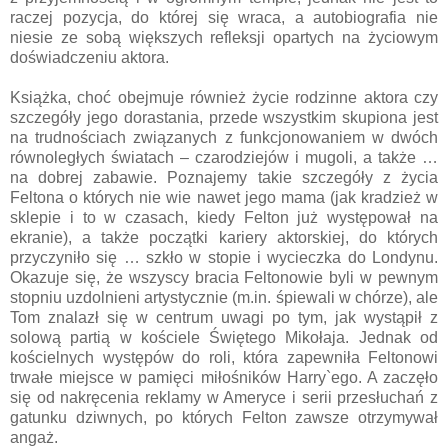
raczej pozycja, do której się wraca, a autobiografia nie
niesie ze sobą większych refleksji opartych na życiowym
doświadczeniu aktora.
Książka, choć obejmuje również życie rodzinne aktora czy
szczegóły jego dorastania, przede wszystkim skupiona jest
na trudnościach związanych z funkcjonowaniem w dwóch
równoległych światach – czarodziejów i mugoli, a także …
na dobrej zabawie. Poznajemy takie szczegóły z życia
Feltona o których nie wie nawet jego mama (jak kradzież w
sklepie i to w czasach, kiedy Felton już występował na
ekranie), a także początki kariery aktorskiej, do których
przyczyniło się … szkło w stopie i wycieczka do Londynu.
Okazuje się, że wszyscy bracia Feltonowie byli w pewnym
stopniu uzdolnieni artystycznie (m.in. śpiewali w chórze), ale
Tom znalazł się w centrum uwagi po tym, jak wystąpił z
solową partią w kościele Świętego Mikołaja. Jednak od
kościelnych występów do roli, która zapewniła Feltonowi
trwałe miejsce w pamięci miłośników Harry`ego. A zaczęło
się od nakręcenia reklamy w Ameryce i serii przesłuchań z
gatunku dziwnych, po których Felton zawsze otrzymywał
angaż.