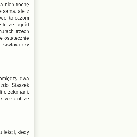
a nich trochę
e sama, ale z
ewo, to oczom
ili, że ogród
murach trzech
e ostatecznie
t Pawłowi czy
pomiędzy dwa
azdo. Staszek
li przekonani,
stwierdził, że
 lekcji, kiedy