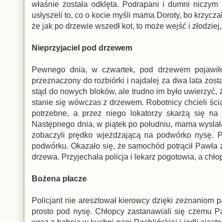
właśnie została odklęta. Podrapani i dumni niczym 
usłyszeli to, co o kocie myśli mama Doroty, bo krzyc
że jak po drzewie wszedł kot, to może wejść i złodziej,
Nieprzyjaciel pod drzewem
Pewnego dnia, w czwartek, pod drzewem pojawiło 
przeznaczony do rozbiórki i najdalej za dwa lata zo
stąd do nowych bloków, ale trudno im było uwierzyć, ż
stanie się wówczas z drzewem. Robotnicy chcieli ścią
potrzebne, a przez niego lokatorzy skarżą się na 
Następnego dnia, w piątek po południu, mama wysłał
zobaczyli prędko wjeżdżającą na podwórko nysę. Po
podwórku. Okazało się, że samochód potrącił Pawła z 
drzewa. Przyjechała policja i lekarz pogotowia, a chło
Bożena płacze
Policjant nie aresztował kierowcy dzięki zeznaniom p
prosto pod nysę. Chłopcy zastanawiali się czemu Pa