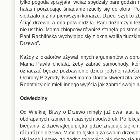
tylko pogoda sprzyjała, wciąż spędzały parę godzin
hałas i porzucając śniadanie rzuciły się do okna. P
siedziało już na pierwszym konarze. Dzieci szybko zbi
ściąć drzewo, a ona potwierdziła. Pani dozorczyni te
nie uschło. Mama chłopców również stanęła po stroni
Pani Rachlińska wychylając się z okna waliła tłuczkie
Drzewo”.
Każdy z lokatorów używał innych argumentów w obron
Mama Pawła chciała, żeby zabrać samochody, które
oznaczać będzie pozbawienie dzieci jedynej radości 
Ochrony Przyrody. Nawet mama Doroty stwierdziła, że je
Robotnicy nie mieli innego wyjścia jak zabrać swoje 
Odwiedziny
Od Wielkiej Bitwy o Drzewo minęły już dwa lata, a
obdrapanych kamienic i ciasnych podwórek. Po lekcja
biegania. Z dziewiątego piętra, gdzie znajduje się ic
róż i różne drzewa. Mimo to tęsknią za swoim drzewem
tak jasne i nowe, że żadna tajemnica nie może się t