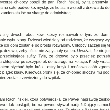
rycerze chłopcy poszli do pani Rachlińskiej, by ta przemyła
zała na całe podwórko, myśląc że kot sam wszedł z drzewa do d
 zamierzała iść na skargę do administracji.
się dwóch robotników, którzy rozmawiali o tym, że dom d
stanie wyburzony. Dziewci wiedziały od rodziców, że wszyscy w
e ich dom zostanie po prostu rozwalony. Chłopcy zaczęli się t
ć drzewo, żeby liście nie zapychały rynien. Uważali, że nie j
przeciekające sufity. Tyle, że drzewo było przecież potrze
a chłopców po szczypiorek do twarogu na kolacje. Kiedy wraca
tem słychać było krótki, ostry krzyk i mnóstwo osób zgrom
piątek klasy. Kierowca bronił się, że chłopiec skoczył mu pod
piec został przewieziony do szpitala.
ani Rachlińskiej, która potwierdziła, że Paweł naprawdę zesko
weł tak postąpił, bo na pewno słyszał nadjeżdżający samoch