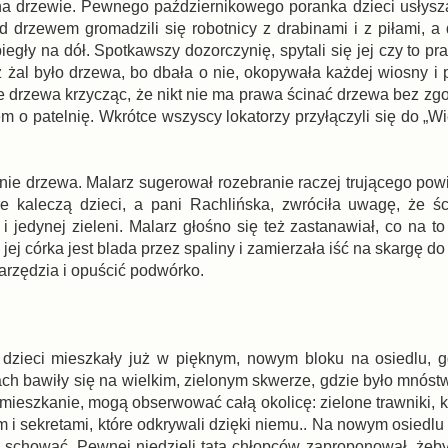
 na drzewie. Pewnego październikowego poranka dzieci usłysz
od drzewem gromadzili się robotnicy z drabinami i z piłami, a
egły na dół. Spotkawszy dozorczynię, spytali się jej czy to p
ż żal było drzewa, bo dbała o nie, okopywała każdej wiosny i 
e drzewa krzycząc, że nikt nie ma prawa ścinać drzewa bez zgo
m o patelnię. Wkrótce wszyscy lokatorzy przyłączyli się do „Wi
ie drzewa. Malarz sugerował rozebranie raczej trującego powi
 kaleczą dzieci, a pani Rachlińska, zwróciła uwagę, że śc
i jedynej zieleni. Malarz głośno się też zastanawiał, co na t
j córka jest blada przez spaliny i zamierzała iść na skargę do 
narzędzia i opuścić podwórko.
 dzieci mieszkały już w pięknym, nowym bloku na osiedlu, g
ch bawiły się na wielkim, zielonym skwerze, gdzie było mnóst
h mieszkanie, mogą obserwować całą okolicę: zielone trawniki,
 i sekretami, które odkrywali dzięki niemu.. Na nowym osiedlu
u schować. Pewnej niedzieli tata chłopców zaproponował, żeby