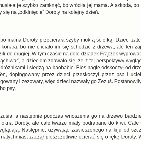
usiała je szybko zamknąć, bo wróciła jej mama. A szkoda, bo b
 się na „odklnięcie” Doroty na kolejny dzień.
, bo mama Doroty przecierała szyby mokrą ścierką. Dzieci zat
onara, bo nie chciało im się schodzić z drzewa, ale ten zaj
zili do drugiej. W tym czasie na dole dziadek Frączek wyprowa
wąchiwać, a dzieciom zdawało się, że z tej perspektywy wygląd
dróżnikami i siedzą na baobabie. Pies nagle odskoczył od drze
en, dopingowany przez dzieci przeskoczył przez psa i ucie
ręgowany i zezowaty, więc dzieci nazwały go Zezuś. Postanowił
lbo psy.
ezusia, a następnie podczas wnoszenia go na drzewo bardziej
 okna Doroty, ale całe twarze miały podrapane do krwi. Całe 
yglądają. Następnie, używając zawieszonego na kiju od szcz
natychmiast zaczął pieszczotliwie ocierać się o rękę Doroty. 