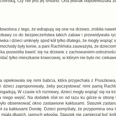
chlińską, czy nie jest jej smutno. Ona jednak odpowiedziała ż
dowolona z tego, że wdrapują się one na drzewo, zrobiła nawet
obawy co do bezpieczeństwa takich zabaw i przewidywała ryc
ka i dzieci umknęły spod kół tylko dlatego, że mogły wspiąć s
amochody były konie, a pani Rachlińska zauważyła, że dzieciom
ka pozwoliła bawić się na drzewie z zachowaniem ostrożności
widać tylko mieszkanie krawcowej, w którym nie było nic ciekaw
ia opiekowała się nimi babcia, która przyjechała z Pruszkowa,
 i dzieci zaproponowały, żeby poczęstować nimi panią Rachl
 dogadują. W czasie ich rozmowy, dzieci mogły wspiąć się na trz
a niego wejść. Na dodatek rósł on od razu ku górze w stronę l
było obserwować okno zastawione kaktusami. Staszek zastana
ł za kaktusami Dorotę. Dzieci pomyślały, że przypomina ona t
 miała długich, jasnych włosów. Staszek nie zamierzał być kró