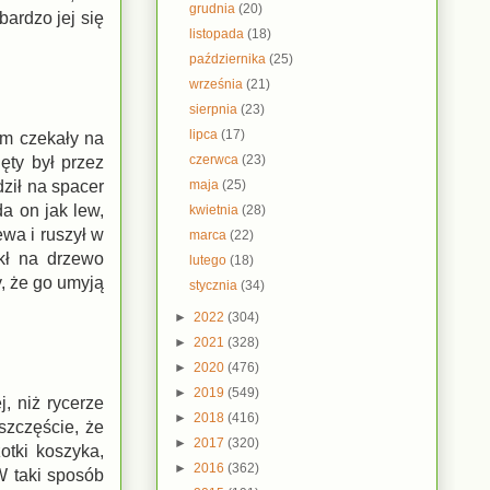
grudnia
(20)
ardzo jej się
listopada
(18)
października
(25)
września
(21)
sierpnia
(23)
lipca
(17)
em czekały na
czerwca
(23)
ęty był przez
maja
(25)
dził na spacer
a on jak lew,
kwietnia
(28)
wa i ruszył w
marca
(22)
kł na drzewo
lutego
(18)
y, że go umyją
stycznia
(34)
►
2022
(304)
►
2021
(328)
►
2020
(476)
►
2019
(549)
, niż rycerze
►
2018
(416)
szczęście, że
►
2017
(320)
otki koszyka,
►
2016
(362)
W taki sposób