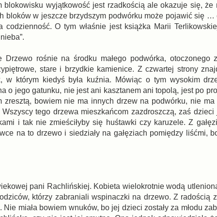
m blokowisku wyjątkowość jest rzadkością ale okazuje się, że
ch bloków w jeszcze brzydszym podwórku może pojawić się … 
a codzienność. O tym właśnie jest książka Marii Terlikowski
nieba”.
e Drzewo rośnie na środku małego podwórka, otoczonego z 
zypiętrowe, stare i brzydkie kamienice. Z czwartej strony znaj
, w którym kiedyś była kuźnia. Mówiąc o tym wysokim drzew
 o jego gatunku, nie jest ani kasztanem ani topolą, jest po p
 zresztą, bowiem nie ma innych drzew na podwórku, nie ma 
. Wszyscy tego drzewa mieszkańcom zazdroszczą, zaś dzieci j
i i tak nie zmieściłyby się huśtawki czy karuzele. Z gałęz
awce na to drzewo i siedziały na gałęziach pomiędzy liśćmi, 
iekowej pani Rachlińskiej. Kobieta wielokrotnie wodą utlenio
rodziców, którzy zabraniali wspinaczki na drzewo. Z radością 
Nie miała bowiem wnuków, bo jej dzieci zostały za młodu zabi