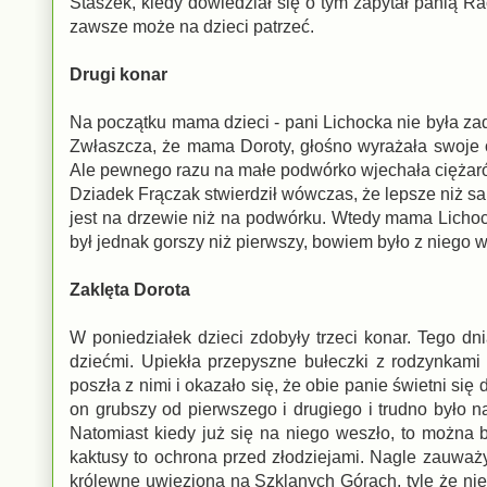
Staszek, kiedy dowiedział się o tym zapytał panią Ra
zawsze może na dzieci patrzeć.
Drugi konar
Na początku mama dzieci - pani Lichocka nie była za
Zwłaszcza, że mama Doroty, głośno wyrażała swoje 
Ale pewnego razu na małe podwórko wjechała ciężarów
Dziadek Frączak stwierdził wówczas, że lepsze niż s
jest na drzewie niż na podwórku. Wtedy mama Lichoc
był jednak gorszy niż pierwszy, bowiem było z niego 
Zaklęta Dorota
W poniedziałek dzieci zdobyły trzeci konar. Tego dn
dziećmi. Upiekła przepyszne bułeczki z rodzynkami
poszła z nimi i okazało się, że obie panie świetni się
on grubszy od pierwszego i drugiego i trudno było n
Natomiast kiedy już się na niego weszło, to można 
kaktusy to ochrona przed złodziejami. Nagle zauważy
królewnę uwiezioną na Szklanych Górach, tyle że nie