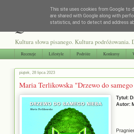
This site uses cookies from Google to de
are shared with Google along with perfo
Qultura słowa
statistics, and to detect and address a
Kultura słowa pisanego. Kultura podróżowania. D
Recenzje
Lifestyle
Podróże
Konkursy
piątek, 28 lipca 2023
Maria Terlikowska "Drzewo do samego n
Tytuł: 
Autor: 
Pragnie