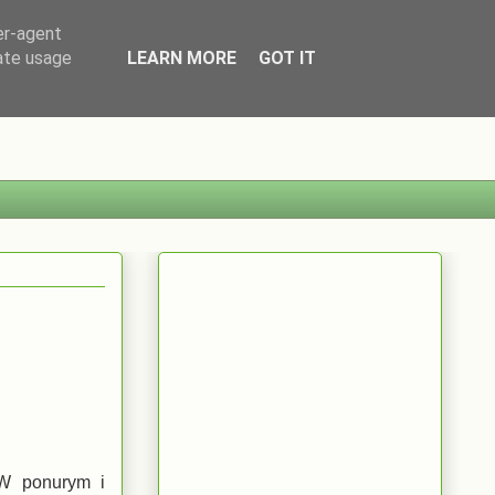
er-agent
rate usage
LEARN MORE
GOT IT
 W ponurym i