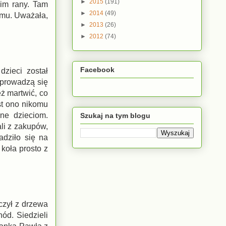
►
2015
(191)
 im rany. Tam
►
2014
(49)
omu. Uważała,
►
2013
(26)
►
2012
(74)
Facebook
zieci został
yprowadzą się
eż martwić, co
est ono nikomu
bne dzieciom.
Szukaj na tym blogu
li z zakupów,
adziło się na
 koła prosto z
czył z drzewa
ód. Siedzieli