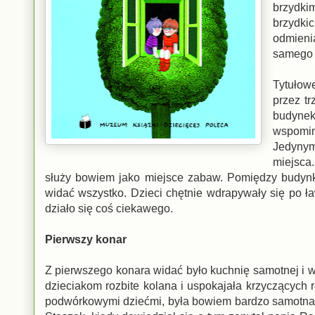
brzydki
brzydki
odmieni
samego 
Tytułow
przez tr
budynek
wspomina
Jedynym
miejsca
służy bowiem jako miejsce zabaw. Pomiędzy budynkam
widać wszystko. Dzieci chętnie wdrapywały się po ł
działo się coś ciekawego.
Pierwszy konar
Z pierwszego konara widać było kuchnię samotnej i w
dzieciakom rozbite kolana i uspokajała krzyczących 
podwórkowymi dziećmi, była bowiem bardzo samotna. 