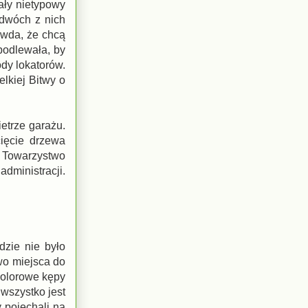
ały nietypowy
 dwóch z nich
rawda, że chcą
podlewała, by
dy lokatorów.
elkiej Bitwy o
etrze garażu.
ięcie drzewa
o Towarzystwo
administracji.
dzie nie było
wo miejsca do
 kolorowe kępy
 wszystko jest
 pojechali na