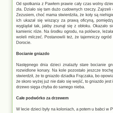
Od spotkania z Pawłem prawie cały czas wolny dziec
zła. Działo się tam dużo cudownych rzeczy. Zajrzeli
Zezusiem, choć mama stwierdziła, że koty są niehig
ich ukazał się wiszący za prawą oficyną, pomiędz
wyglądał tak, jakby zsunął się z obłoku. Okazało s
kamienic róże. Na środku ogrodu, na polówce, leżała 
woleli milczeć. Postanowili też, że tajemniczy ogr
Dorocie.
Bocianie gniazdo
Następnego dnia dzieci znalazły stare bocianie g
rozwidlone konary. Na kole pozostało jeszcze trochę
stwierdził, że to gniazdo dziadka Frączaka, bo opowi
że skoro wyżej już nie dało się wejść, to gniazdo jest 
drzewo sięga chyba do samego nieba.
Całe podwórko za drzewem
W lecie dzieci były na koloniach, a potem u babci w P