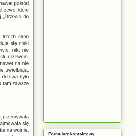
 nawet pośród
drzewo, które
ej „Drzewo do
trzech stron
duje się niski
ie, nikt nie
rostu drzewem.
nawet na nie
e uwielbiają,
i drzewa było
bo tam zawsze
ną przemywała
zajmowała się
te na wojnie.
Formularz kontaktowy