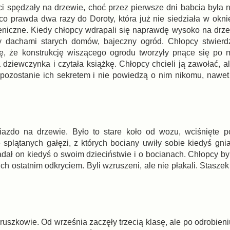
i spędzały na drzewie, choć przez pierwsze dni babcia była n
 co prawda dwa razy do Doroty, która już nie siedziała w okni
ieniczne. Kiedy chłopcy wdrapali się naprawdę wysoko na drz
y dachami starych domów, bajeczny ogród. Chłopcy stwierdz
ię, że konstrukcję wiszącego ogrodu tworzyły pnące się po 
dziewczynka i czytała książkę. Chłopcy chcieli ją zawołać, al
ód pozostanie ich sekretem i nie powiedzą o nim nikomu, nawe
niazdo na drzewie. Było to stare koło od wozu, wciśnięte 
 splątanych gałęzi, z których bociany uwiły sobie kiedyś gni
adał on kiedyś o swoim dzieciństwie i o bocianach. Chłopcy by
ich ostatnim odkryciem. Byli wzruszeni, ale nie płakali. Staszek 
ruszkowie. Od września zaczęły trzecią klasę, ale po odrobieniu