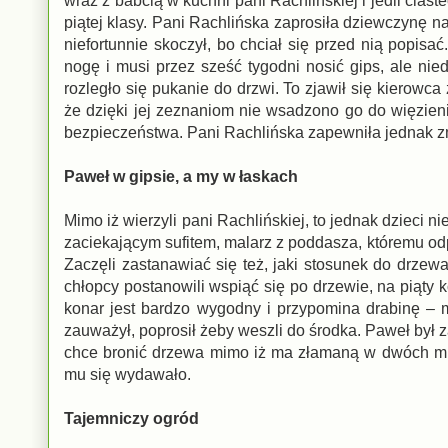
wraz z babcią w kuchni pani Rachlińskiej i jedli cias
piątej klasy. Pani Rachlińska zaprosiła dziewczynę n
niefortunnie skoczył, bo chciał się przed nią popi
nogę i musi przez sześć tygodni nosić gips, ale ni
rozległo się pukanie do drzwi. To zjawił się kierowca
że dzięki jej zeznaniom nie wsadzono go do więzieni
bezpieczeństwa. Pani Rachlińska zapewniła jednak zm
Paweł w gipsie, a my w łaskach
Mimo iż wierzyli pani Rachlińskiej, to jednak dzieci ni
zaciekającym sufitem, malarz z poddasza, któremu od
Zaczęli zastanawiać się też, jaki stosunek do drze
chłopcy postanowili wspiąć się po drzewie, na piąty k
konar jest bardzo wygodny i przypomina drabinę – 
zauważył, poprosił żeby weszli do środka. Paweł był
chce bronić drzewa mimo iż ma złamaną w dwóch miej
mu się wydawało.
Tajemniczy ogród