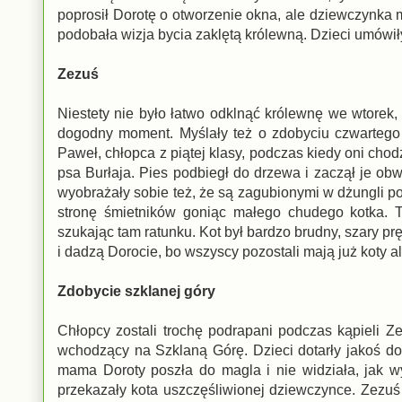
poprosił Dorotę o otworzenie okna, ale dziewczynka m
podobała wizja bycia zaklętą królewną. Dzieci umówiły
Zezuś
Niestety nie było łatwo odklnąć królewnę we wtorek
dogodny moment. Myślały też o zdobyciu czwartego k
Paweł, chłopca z piątej klasy, podczas kiedy oni chod
psa Burłaja. Pies podbiegł do drzewa i zaczął je ob
wyobrażały sobie też, że są zagubionymi w dżungli po
stronę śmietników goniąc małego chudego kotka. T
szukając tam ratunku. Kot był bardzo brudny, szary p
i dadzą Dorocie, bo wszyscy pozostali mają już koty a
Zdobycie szklanej góry
Chłopcy zostali trochę podrapani podczas kąpieli Z
wchodzący na Szklaną Górę. Dzieci dotarły jakoś do
mama Doroty poszła do magla i nie widziała, jak w
przekazały kota uszczęśliwionej dziewczynce. Zezuś 