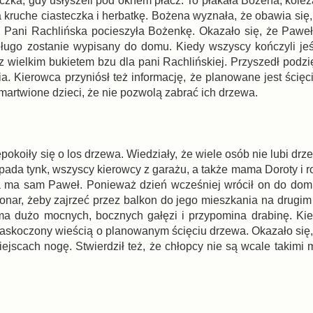
teczka, gdy usłyszeli pod oknem płacz. To płakała Bożena, kol
a kruche ciasteczka i herbatkę. Bożena wyznała, że obawia się
sać. Pani Rachlińska pocieszyła Bożenkę. Okazało się, że Paw
edługo zostanie wypisany do domu. Kiedy wszyscy kończyli jeś
 z wielkim bukietem bzu dla pani Rachlińskiej. Przyszedł podz
a. Kierowca przyniósł też informację, że planowane jest ścięc
artwione dzieci, że nie pozwolą zabrać ich drzewa.
epokoiły się o los drzewa. Wiedziały, że wiele osób nie lubi drz
pada tynk, wszyscy kierowcy z garażu, a także mama Doroty i r
wa ma sam Paweł. Ponieważ dzień wcześniej wrócił on do domu
onar, żeby zajrzeć przez balkon do jego mieszkania na drugim 
ma dużo mocnych, bocznych gałęzi i przypomina drabinę. Ki
 zaskoczony wieścią o planowanym ścięciu drzewa. Okazało się,
scach nogę. Stwierdził też, że chłopcy nie są wcale takimi m