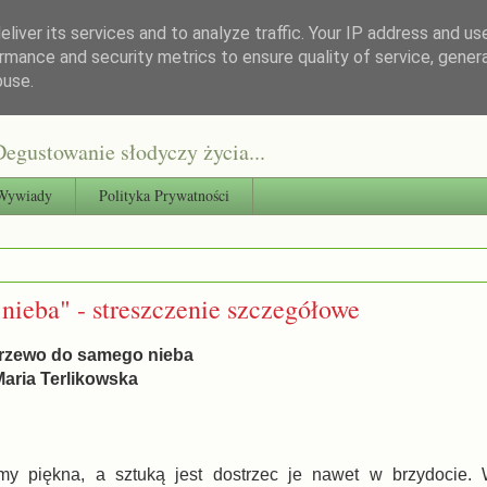
liver its services and to analyze traffic. Your IP address and us
rmance and security metrics to ensure quality of service, gene
buse.
egustowanie słodyczy życia...
Wywiady
Polityka Prywatności
ieba" - streszczenie szczegółowe
Drzewo do samego nieba
Maria Terlikowska
my piękna, a sztuką jest dostrzec je nawet w brzydocie.