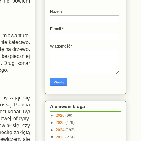
e nie, bowiem
Nazwa
E-mail
*
 im awanturę.
hłe kalectwo.
Wiadomość
*
ię na drzewo.
 bezpieczniej
. Drugi konar
ego.
 by zając się
ińską. Babcia
Archiwum bloga
eci konar. Był
►
2026
(96)
ewej oficyny.
►
2025
(179)
wiał się, czy
►
2024
(192)
rochę zaklętą
▼
2023
(274)
lewiczem, ale