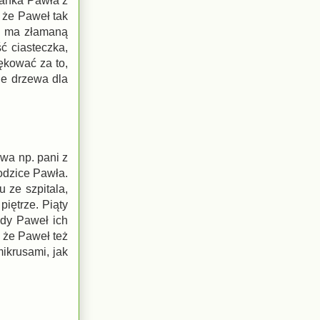
eżanka Pawła z
, że Paweł tak
eł ma złamaną
ć ciasteczka,
iękować za to,
ie drzewa dla
ewa np. pani z
odzice Pawła.
 ze szpitala,
piętrze. Piąty
edy Paweł ich
 że Paweł też
ikrusami, jak