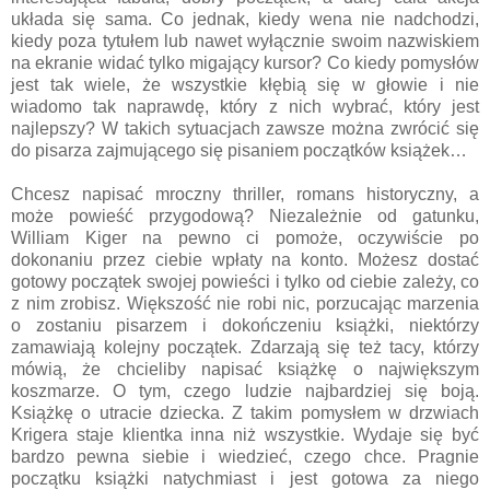
układa się sama. Co jednak, kiedy wena nie nadchodzi,
kiedy poza tytułem lub nawet wyłącznie swoim nazwiskiem
na ekranie widać tylko migający kursor? Co kiedy pomysłów
jest tak wiele, że wszystkie kłębią się w głowie i nie
wiadomo tak naprawdę, który z nich wybrać, który jest
najlepszy? W takich sytuacjach zawsze można zwrócić się
do pisarza zajmującego się pisaniem początków książek…
Chcesz napisać mroczny thriller, romans historyczny, a
może powieść przygodową? Niezależnie od gatunku,
William Kiger na pewno ci pomoże, oczywiście po
dokonaniu przez ciebie wpłaty na konto. Możesz dostać
gotowy początek swojej powieści i tylko od ciebie zależy, co
z nim zrobisz. Większość nie robi nic, porzucając marzenia
o zostaniu pisarzem i dokończeniu książki, niektórzy
zamawiają kolejny początek. Zdarzają się też tacy, którzy
mówią, że chcieliby napisać książkę o największym
koszmarze. O tym, czego ludzie najbardziej się boją.
Książkę o utracie dziecka. Z takim pomysłem w drzwiach
Krigera staje klientka inna niż wszystkie. Wydaje się być
bardzo pewna siebie i wiedzieć, czego chce. Pragnie
początku książki natychmiast i jest gotowa za niego