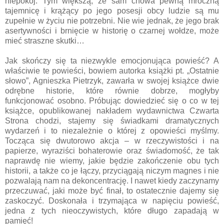
niepokój. Tym większą, że sam chowa pewną mroczną
tajemnicę i krążący po jego posesji obcy ludzie są mu
zupełnie w życiu nie potrzebni. Nie wie jednak, że jego brak
asertywności i brnięcie w historię o czarnej wołdze, może
mieć straszne skutki…
Jak skończy się ta niezwykle emocjonująca powieść? A
właściwie te powieści, bowiem autorka książki pt. „Ostatnie
słowo”, Agnieszka Pietrzyk, zawarła w swojej książce dwie
odrębne historie, które równie dobrze, mogłyby
funkcjonować osobno. Próbując dowiedzieć się o co w tej
książce, opublikowanej nakładem wydawnictwa Czwarta
Strona chodzi, stajemy się świadkami dramatycznych
wydarzeń i to niezależnie o której z opowieści myślmy.
Tocząca się dwutorowo akcja – w rzeczywistości i na
papierze, wyraziści bohaterowie oraz świadomość, że tak
naprawdę nie wiemy, jakie będzie zakończenie obu tych
historii, a także co je łączy, przyciągają niczym magnes i nie
pozwalają nam na dekoncentrację. I nawet kiedy zaczynamy
przeczuwać, jaki może być finał, to ostatecznie dajemy się
zaskoczyć. Doskonała i trzymająca w napięciu powieść,
jedna z tych nieoczywistych, które długo zapadają w
pamięć!