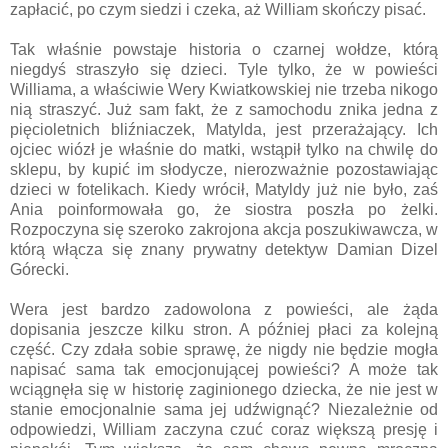
zapłacić, po czym siedzi i czeka, aż William skończy pisać.
Tak właśnie powstaje historia o czarnej wołdze, którą
niegdyś straszyło się dzieci. Tyle tylko, że w powieści
Williama, a właściwie Wery Kwiatkowskiej nie trzeba nikogo
nią straszyć. Już sam fakt, że z samochodu znika jedna z
pięcioletnich bliźniaczek, Matylda, jest przerażający. Ich
ojciec wiózł je właśnie do matki, wstąpił tylko na chwilę do
sklepu, by kupić im słodycze, nierozważnie pozostawiając
dzieci w fotelikach. Kiedy wrócił, Matyldy już nie było, zaś
Ania poinformowała go, że siostra poszła po żelki.
Rozpoczyna się szeroko zakrojona akcja poszukiwawcza, w
którą włącza się znany prywatny detektyw Damian Dizel
Górecki.
Wera jest bardzo zadowolona z powieści, ale żąda
dopisania jeszcze kilku stron. A później płaci za kolejną
część. Czy zdała sobie sprawę, że nigdy nie będzie mogła
napisać sama tak emocjonującej powieści? A może tak
wciągnęła się w historię zaginionego dziecka, że nie jest w
stanie emocjonalnie sama jej udźwignąć? Niezależnie od
odpowiedzi, William zaczyna czuć coraz większą presję i