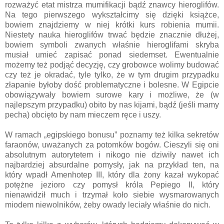
rozważyć etat mistrza mumifikacji bądź znawcy hieroglifów.
Na tego pierwszego wykształcimy się dzięki książce,
bowiem znajdziemy w niej krótki kurs robienia mumii.
Niestety nauka hieroglifów trwać będzie znacznie dłużej,
bowiem symboli zwanych właśnie hieroglifami skryba
musiał umieć zapisać ponad siedemset. Ewentualnie
możemy też podjąć decyzję, czy grobowce wolimy budować
czy też je okradać, tyle tylko, że w tym drugim przypadku
złapanie byłoby dość problematyczne i bolesne. W Egipcie
obowiązywały bowiem surowe kary i możliwe, że (w
najlepszym przypadku) obito by nas kijami, bądź (jeśli mamy
pecha) obcięto by nam mieczem ręce i uszy.
W ramach „egipskiego bonusu” poznamy też kilka sekretów
faraonów, uważanych za potomków bogów. Cieszyli się oni
absolutnym autorytetem i nikogo nie dziwiły nawet ich
najbardziej absurdalne pomysły, jak na przykład ten, na
który wpadł Amenhotep III, który dla żony kazał wykopać
potężne jezioro czy pomysł króla Pepiego II, który
nienawidził much i trzymał koło siebie wysmarowanych
miodem niewolników, żeby owady leciały właśnie do nich.