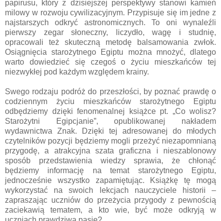
papirusu, który z dzisiejszej perspektywy stanowi kamień
milowy w rozwoju cywilizacyjnym. Przypisuje się im jedne z
najstarszych odkryć astronomicznych. To oni wynaleźli
pierwszy zegar słoneczny, liczydło, wagę i studnię,
opracowali też skuteczną metodę balsamowania zwłok.
Osiągnięcia starożytnego Egiptu można mnożyć, dlatego
warto dowiedzieć się czegoś o życiu mieszkańców tej
niezwykłej pod każdym względem krainy.
Swego rodzaju podróż do przeszłości, by poznać prawdę o
codziennym życiu mieszkańców starożytnego Egiptu
odbędziemy dzięki fenomenalnej książce pt. „Co wolisz?
Starożytni Egipcjanie”, opublikowanej nakładem
wydawnictwa Znak. Dzięki tej adresowanej do młodych
czytelników pozycji będziemy mogli przeżyć niezapomnianą
przygodę, a atrakcyjna szata graficzna i nieszablonowy
sposób przedstawienia wiedzy sprawia, że chłonąć
będziemy informację na temat starożytnego Egiptu,
jednocześnie wszystko zapamiętując. Książkę tę mogą
wykorzystać na swoich lekcjach nauczyciele historii –
zapraszając uczniów do przeżycia przygody z pewnością
zaciekawią tematem, a kto wie, być może odkryją w
uczniach prawdziwą pasję?