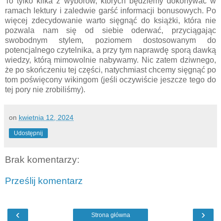
To tylko kilka z wyborów, których będziemy dokonywać w
ramach lektury i zaledwie garść informacji bonusowych. Po
więcej zdecydowanie warto sięgnąć do książki, która nie
pozwala nam się od siebie oderwać, przyciągając
swobodnym stylem, poziomem dostosowanym do
potencjalnego czytelnika, a przy tym naprawdę sporą dawką
wiedzy, którą mimowolnie nabywamy. Nic zatem dziwnego,
że po skończeniu tej części, natychmiast chcemy sięgnąć po
tom poświęcony wikingom (jeśli oczywiście jeszcze tego do
tej pory nie zrobiliśmy).
on
kwietnia 12, 2024
Udostępnij
Brak komentarzy:
Prześlij komentarz
‹
›
Strona główna