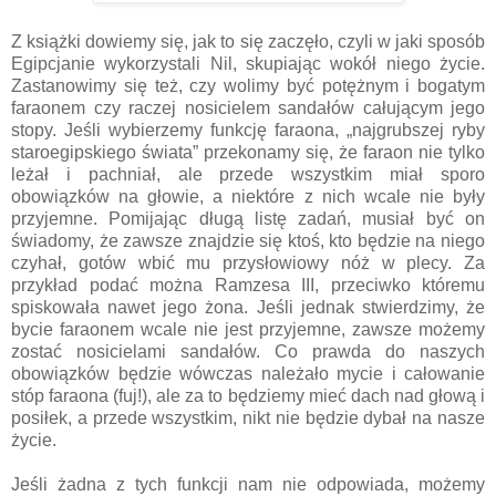
Z książki dowiemy się, jak to się zaczęło, czyli w jaki sposób
Egipcjanie wykorzystali Nil, skupiając wokół niego życie.
Zastanowimy się też, czy wolimy być potężnym i bogatym
faraonem czy raczej nosicielem sandałów całującym jego
stopy. Jeśli wybierzemy funkcję faraona, „najgrubszej ryby
staroegipskiego świata” przekonamy się, że faraon nie tylko
leżał i pachniał, ale przede wszystkim miał sporo
obowiązków na głowie, a niektóre z nich wcale nie były
przyjemne. Pomijając długą listę zadań, musiał być on
świadomy, że zawsze znajdzie się ktoś, kto będzie na niego
czyhał, gotów wbić mu przysłowiowy nóż w plecy. Za
przykład podać można Ramzesa III, przeciwko któremu
spiskowała nawet jego żona. Jeśli jednak stwierdzimy, że
bycie faraonem wcale nie jest przyjemne, zawsze możemy
zostać nosicielami sandałów. Co prawda do naszych
obowiązków będzie wówczas należało mycie i całowanie
stóp faraona (fuj!), ale za to będziemy mieć dach nad głową i
posiłek, a przede wszystkim, nikt nie będzie dybał na nasze
życie.
Jeśli żadna z tych funkcji nam nie odpowiada, możemy