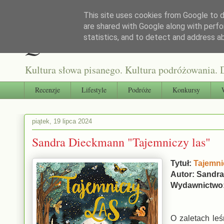
This site uses cookies from Google to de
are shared with Google along with perfo
Qultura słowa
statistics, and to detect and address a
Kultura słowa pisanego. Kultura podróżowania. D
Recenzje
Lifestyle
Podróże
Konkursy
piątek, 19 lipca 2024
Sandra Dieckmann "Tajemniczy las"
Tytuł:
Tajemni
Autor: Sandr
Wydawnictwo: 
O zaletach le