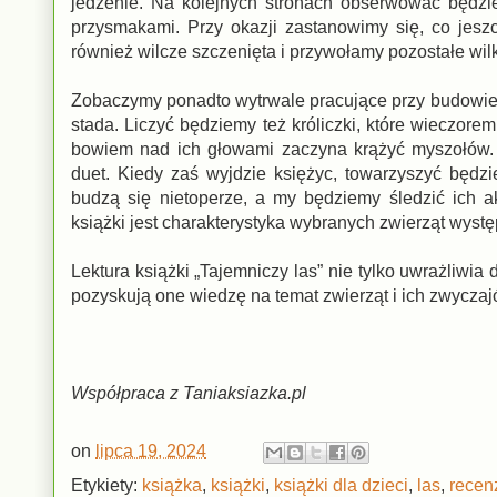
jedzenie. Na kolejnych stronach obserwować będziem
przysmakami. Przy okazji zastanowimy się, co jesz
również wilcze szczenięta i przywołamy pozostałe wilk
Zobaczymy ponadto wytrwale pracujące przy budowie 
stada. Liczyć będziemy też króliczki, które wieczorem
bowiem nad ich głowami zaczyna krążyć myszołów.
duet. Kiedy zaś wyjdzie księżyc, towarzyszyć będ
budzą się nietoperze, a my będziemy śledzić ich 
książki jest charakterystyka wybranych zwierząt wyst
Lektura książki „Tajemniczy las” nie tylko uwrażliwia
pozyskują one wiedzę na temat zwierząt i ich zwyczajó
Współpraca z Taniaksiazka.pl
on
lipca 19, 2024
Etykiety:
książka
,
książki
,
książki dla dzieci
,
las
,
recen