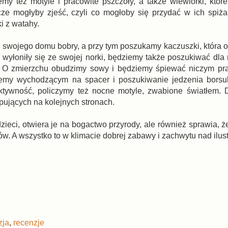
y też motyle i pracowite pszczoły, a także wiewiórki, które
cze mogłyby zjeść, czyli co mogłoby się przydać w ich spiż
i z watahy.
swojego domu bobry, a przy tym poszukamy kaczuszki, która od
 wyłoniły się ze swojej norki, będziemy także poszukiwać dla 
 O zmierzchu obudzimy sowy i będziemy śpiewać niczym pr
ziemy wychodzącym na spacer i poszukiwanie jedzenia bors
aktywność, policzymy też nocne motyle, zwabione światłem.
ępujących na kolejnych stronach.
 dzieci, otwiera je na bogactwo przyrody, ale również sprawia,
w. A wszystko to w klimacie dobrej zabawy i zachwytu nad ilust
zja
,
recenzje