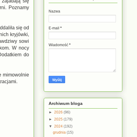
 zajadają się
arni. Poznamy
Nazwa
daliła się od
E-mail
*
nich kryjówki,
awdziwy sowi
Wiadomość
*
ukom. W nocy
 Dodatkiem do
 że mimowolnie
racjami.
Archiwum bloga
►
2026
(96)
►
2025
(179)
▼
2024
(192)
grudnia
(15)