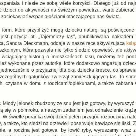
wspaniała i niesie ze sobą wiele korzyści. Dlatego już od naj
ć dzieci do aktywności na świeżym powietrzu, warto zabierać
i zaciekawiać wspaniałościami otaczającego nas świata.
 form, które przybliżyć mogą dziecku naturę, są poświęcone 
jest pozycja pt. „Tajemniczy las”, opublikowana nakładem
rka, Sandra Dieckmann, oddaje w nasze ręce aktywizującą
ksią
zkolnym, która pozwala nie tylko śledzić opowieść, ale aktyw
 wciągającą historią o mieszkańcach lasu, możemy też podz
wnież wykonane przez autorkę, które dodatkowo angażują dziec
a jednocześnie o przyjaznej dla oka dziecka kresce, co sprawi
szczególnych gatunków zwierząt zamieszkujących las. To spr
ch, czytana w domu z rodzicami/opiekunami, a także zabrana
y. Młody jelonek zbudzony ze snu jest już gotowy, by wyruszy
ryją się w półmroku, a naszym zadaniem jest odnalezienie krą
ośli. W świetle poranka swój dzień pełen przygód rozpoczyna na
 a także, kto siedzi na drzewie i obserwuje bawiące się liski. Z 
ie, a rodzina jest gotowa, by łowić ryby, wyruszamy wraz 