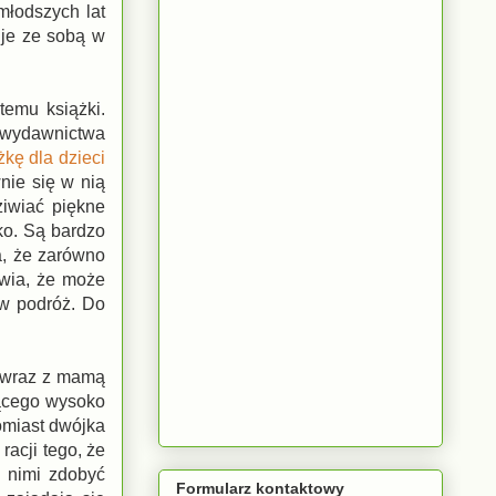
młodszych lat
 je ze sobą w
temu książki.
 wydawnictwa
żkę dla dzieci
nie się w nią
iwiać piękne
ko. Są bardzo
a, że zarówno
awia, że może
 w podróż. Do
ć wraz z mamą
żącego wysoko
tomiast dwójka
racji tego, że
z nimi zdobyć
Formularz kontaktowy