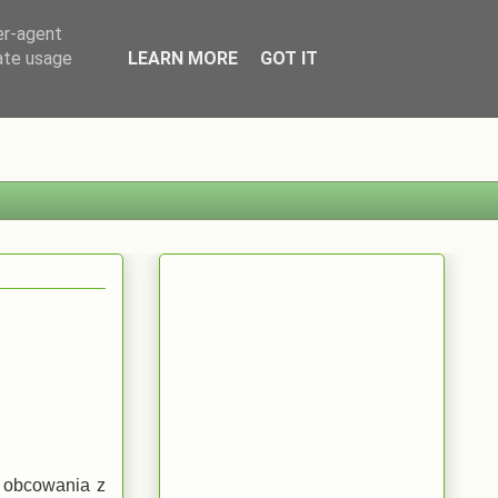
er-agent
rate usage
LEARN MORE
GOT IT
 obcowania z