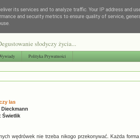
liver its services and to analyze traffic. Your IP address and us
rmance and security metrics to ensure quality of service, gene
buse.
egustowanie słodyczy życia...
Wywiady
Polityka Prywatności
czy las
a Dieckmann
Świetlik
śnych wędrówek nie trzeba nikogo przekonywać. Każda forma