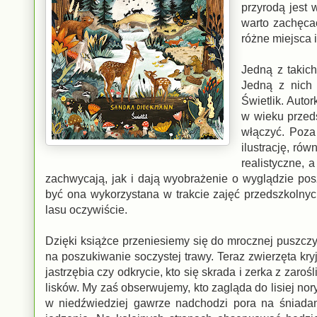
przyrodą jest 
warto zachęca
różne miejsca 
Jedną z takich
Jedną z nich 
Świetlik. Auto
w wieku przeds
włączyć. Poza
ilustrację, ró
realistyczne, 
zachwycają, jak i dają wyobrażenie o wyglądzie po
być ona wykorzystana w trakcie zajęć przedszkolny
lasu oczywiście.
Dzięki książce przeniesiemy się do mrocznej puszcz
na poszukiwanie soczystej trawy. Teraz zwierzęta k
jastrzębia czy odkrycie, kto się skrada i zerka z zar
lisków. My zaś obserwujemy, kto zagląda do lisiej nory,
w niedźwiedziej gawrze nadchodzi pora na śniadan