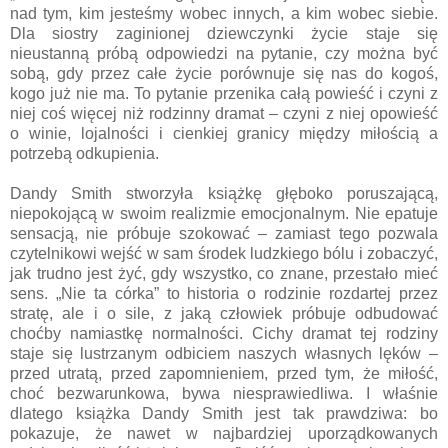
nad tym, kim jesteśmy wobec innych, a kim wobec siebie.
Dla siostry zaginionej dziewczynki życie staje się
nieustanną próbą odpowiedzi na pytanie, czy można być
sobą, gdy przez całe życie porównuje się nas do kogoś,
kogo już nie ma. To pytanie przenika całą powieść i czyni z
niej coś więcej niż rodzinny dramat – czyni z niej opowieść
o winie, lojalności i cienkiej granicy między miłością a
potrzebą odkupienia.
Dandy Smith stworzyła książkę głęboko poruszającą,
niepokojącą w swoim realizmie emocjonalnym. Nie epatuje
sensacją, nie próbuje szokować – zamiast tego pozwala
czytelnikowi wejść w sam środek ludzkiego bólu i zobaczyć,
jak trudno jest żyć, gdy wszystko, co znane, przestało mieć
sens. „Nie ta córka” to historia o rodzinie rozdartej przez
stratę, ale i o sile, z jaką człowiek próbuje odbudować
choćby namiastkę normalności. Cichy dramat tej rodziny
staje się lustrzanym odbiciem naszych własnych lęków –
przed utratą, przed zapomnieniem, przed tym, że miłość,
choć bezwarunkowa, bywa niesprawiedliwa. I właśnie
dlatego książka Dandy Smith jest tak prawdziwa: bo
pokazuje, że nawet w najbardziej uporządkowanych