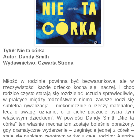
Tytuł: Nie ta córka
Autor: Dandy Smith
Wydawnictwo: Czwarta Strona
Miłość w rodzinie powinna być bezwarunkowa, ale w
rzeczywistości każde dziecko kocha się inaczej. I choć
rodzice często starają się rozdzielać uczucia sprawiedliwie,
w praktyce między rodzeństwem niemal zawsze rodzi się
subtelna rywalizacja – niekoniecznie o rzeczy materialne,
lecz o uwagę, uznanie, o to ciche poczucie bycia „tym
właściwym dzieckiem”. W powieści Dandy Smith „Nie ta
córka” ten właśnie mechanizm zostaje boleśnie obnażony,
gdy dramatyczne wydarzenie – zaginięcie jednej z córek –
staje się punktem zwrotnym w życiu całej rodziny. Autorka