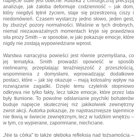
napięcie stale jest obecne. Autorka z chirurgiczną precyzją
analizuje, jak żałoba deformuje codzienność – jak dom,
który niegdyś tętnił życiem, staje się przestrzenią ciszy i
niedomówień. Czasem wystarczy jedno słowo, jeden gest,
by zburzyć pozory normalności. Właśnie w tych drobnych,
niemal niezauważalnych momentach kryje się prawdziwa
siła prozy Smith – w sposobie, w jaki pokazuje emocje, które
nigdy nie zostają wypowiedziane wprost.
Warstwa narracyjna powieści jest równie przemyślana, co
jej tematyka. Smith prowadzi opowieść w sposób
nielinearny, przeplatając teraźniejszość z przeszłością,
wspomnienia z domysłami, wprowadzając dodatkowe
postaci, które – jak się okazuje – mają kolosalny wpływ na
rozwiązanie zagadki. Dzięki temu czytelnik stopniowo
odkrywa nie tylko fakty, lecz także emocje, które przez lata
były tłumione. To powolne odsłanianie psychiki bohaterów
buduje napięcie skuteczniej niż jakikolwiek zewnętrzny
zwrot akcji. Autorka pokazuje, że najstraszniejsze tajemnice
nie tkwią w świecie zewnętrznym, lecz w ludzkim wnętrzu –
w tym, co wypierane, zapomniane, niechciane.
„Nie ta córka” to także głęboka refleksja nad tożsamością –