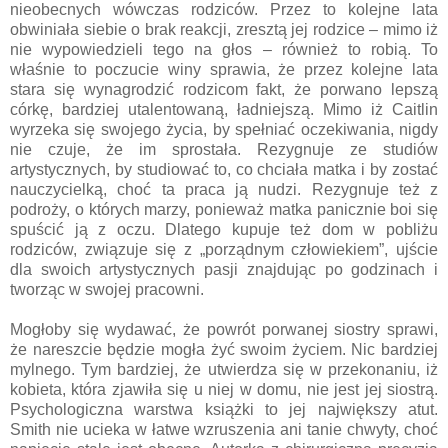
nieobecnych wówczas rodziców. Przez to kolejne lata
obwiniała siebie o brak reakcji, zresztą jej rodzice – mimo iż
nie wypowiedzieli tego na głos – również to robią. To
właśnie to poczucie winy sprawia, że przez kolejne lata
stara się wynagrodzić rodzicom fakt, że porwano lepszą
córkę, bardziej utalentowaną, ładniejszą. Mimo iż Caitlin
wyrzeka się swojego życia, by spełniać oczekiwania, nigdy
nie czuje, że im sprostała. Rezygnuje ze studiów
artystycznych, by studiować to, co chciała matka i by zostać
nauczycielką, choć ta praca ją nudzi. Rezygnuje też z
podroży, o których marzy, ponieważ matka panicznie boi się
spuścić ją z oczu. Dlatego kupuje też dom w pobliżu
rodziców, związuje się z „porządnym człowiekiem”, ujście
dla swoich artystycznych pasji znajdując po godzinach i
tworząc w swojej pracowni.
Mogłoby się wydawać, że powrót porwanej siostry sprawi,
że nareszcie będzie mogła żyć swoim życiem. Nic bardziej
mylnego. Tym bardziej, że utwierdza się w przekonaniu, iż
kobieta, która zjawiła się u niej w domu, nie jest jej siostrą.
Psychologiczna warstwa książki to jej największy atut.
Smith nie ucieka w łatwe wzruszenia ani tanie chwyty, choć