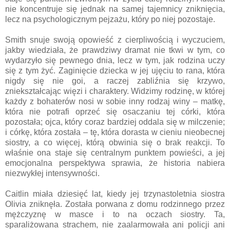
nie koncentruje się jednak na samej tajemnicy zniknięcia,
lecz na psychologicznym pejzażu, który po niej pozostaje.
Smith snuje swoją opowieść z cierpliwością i wyczuciem,
jakby wiedziała, że prawdziwy dramat nie tkwi w tym, co
wydarzyło się pewnego dnia, lecz w tym, jak rodzina uczy
się z tym żyć. Zaginięcie dziecka w jej ujęciu to rana, która
nigdy się nie goi, a raczej zabliźnia się krzywo,
zniekształcając więzi i charaktery. Widzimy rodzinę, w której
każdy z bohaterów nosi w sobie inny rodzaj winy – matkę,
która nie potrafi oprzeć się osaczaniu tej córki, która
pozostała; ojca, który coraz bardziej oddala się w milczenie;
i córkę, która została – tę, która dorasta w cieniu nieobecnej
siostry, a co więcej, którą obwinia się o brak reakcji. To
właśnie ona staje się centralnym punktem powieści, a jej
emocjonalna perspektywa sprawia, że historia nabiera
niezwykłej intensywności.
Caitlin miała dziesięć lat, kiedy jej trzynastoletnia siostra
Olivia zniknęła. Została porwana z domu rodzinnego przez
mężczyznę w masce i to na oczach siostry. Ta,
sparaliżowana strachem, nie zaalarmowała ani policji ani