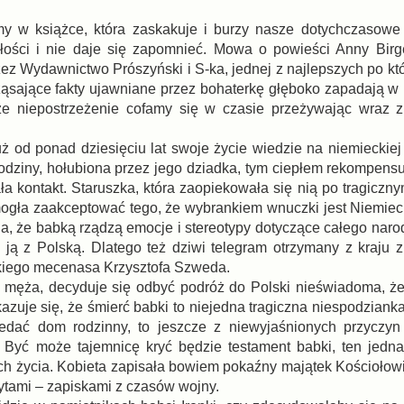
 w książce, która zaskakuje i burzy nasze dotychczasowe 
łości i nie daje się zapomnieć. Mowa o powieści Anny Bir
zez Wydawnictwo Prószyński i S-ka, jednej z najlepszych po kt
ząsające fakty ujawniane przez bohaterkę głęboko zapadają w 
że niepostrzeżenie cofamy się w czasie przeżywając wraz z
uż od ponad dziesięciu lat swoje życie wiedzie na niemieckiej
dziny, hołubiona przez jego dziadka, tym ciepłem rekompensu
ała kontakt. Staruszka, która zaopiekowała się nią po tragicz
e mogła zaakceptować tego, że wybrankiem wnuczki jest Niemie
a, że babką rządzą emocje i stereotypy dotyczące całego naro
 ją z Polską. Dlatego też dziwi telegram otrzymany z kraju z
akiego mecenasa Krzysztofa Szweda.
męża, decyduje się odbyć podróż do Polski nieświadoma, że
azuje się, że śmierć babki to niejedna tragiczna niespodzianka
edać dom rodzinny, to jeszcze z niewyjaśnionych przyczyn
 Być może tajemnicę kryć będzie testament babki, ten jedna
ach życia. Kobieta zapisała bowiem pokaźny majątek Kościołowi
ytami – zapiskami z czasów wojny.