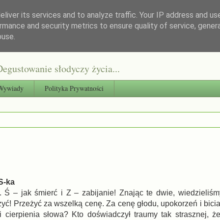
liver its services and to analyze traffic. Your IP address and us
rmance and security metrics to ensure quality of service, gene
buse.
egustowanie słodyczy życia...
Wywiady
Polityka Prywatności
S-ka
y. Ś – jak śmierć i Z – zabijanie! Znając te dwie, wiedzieliś
eżyć! Przeżyć za wszelką cenę. Za cenę głodu, upokorzeń i bici
 cierpienia słowa? Kto doświadczył traumy tak strasznej, ż