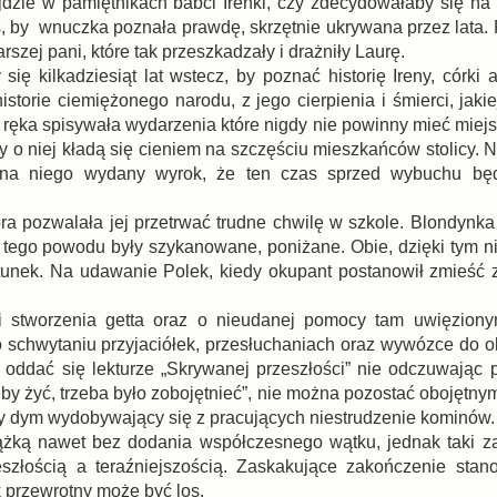
dzie w pamiętnikach babci Irenki, czy zdecydowałaby się na i
, by wnuczka poznała prawdę, skrzętnie ukrywana przez lata. 
szej pani, które tak przeszkadzały i drażniły Laurę.
się kilkadziesiąt lat wstecz, by poznać historię Ireny, córki
istorie ciemiężonego narodu, z jego cierpienia i śmierci, jakie
a ręka spisywała wydarzenia które nigdy nie powinny mieć miej
o niej kładą się cieniem na szczęściu mieszkańców stolicy. Ni
e na niego wydany wyrok, że ten czas sprzed wybuchu będ
óra pozwalała jej przetrwać trudne chwilę w szkole. Blondynka
 z tego powodu były szykanowane, poniżane. Obie, dzięki tym 
tunek. Na udawanie Polek, kiedy okupant postanowił zmieść 
i stworzenia getta oraz o nieudanej pomocy tam uwięziony
 schwytaniu przyjaciółek, przesłuchaniach oraz wywózce do o
oddać się lekturze „Skrywanej przeszłości” nie odczuwając p
eby żyć, trzeba było zobojętnieć”, nie można pozostać obojętn
wy dym wydobywający się z pracujących niestrudzenie kominów.
ążką nawet bez dodania współczesnego wątku, jednak taki z
złością a teraźniejszością. Zaskakujące zakończenie stano
 przewrotny może być los.