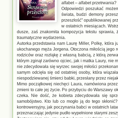
alfabet – alfabet przetrwania?
Odpowiedzi poszukać możemy
świata, budzi demony przesz
przeszłość” opublikowanej pr
w ostatnich miesiącach. Wstr
dusze, zaś znakomita kompozycja tekstu sprawia, 
traumatyczne wydarzenia.
Autorka przedstawia nam Laurę Miller, Polkę, która j
ukochanego męża Jorgena. Otoczona miłością jego ro
rodziców oraz rozłąkę z własną babcią, z którą zerw
którym zginął zarówno ojciec, jak i matka Laury, ni
nie zdecydowała się wyrzec swojej miłości przekonan
samym odcięła się od ostatniej osoby, która wiązała
niespodziewanej śmierci babki, przesłany przez niej
Mimo początkowej niechęci Laura, namówiona przez 
zmieni to całe jej życie. Po przybyciu do Warszawy ok
czeka. Nie dość, że kobieta zdecydowała się sprz
samobójstwo. Kto lub co mogło ją do tego skłonić?
kontrowersyjny, jak poczynania babci w ostatnich lat
przeznaczając jedynie pudło wypełnione starymi zesz