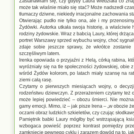
Zastanawiam się, czy gdyby Laura wiedziała co znaj
może tak właśnie miało się stać? Może nadszedł czas
tłumaczy dziwne, niekiedy irracjonalne zachowania star
Otwierając pudło nie tylko ona, ale i my przenosimy 
Żydówki. Autorka utkała swoja historię, a właściwie h
rodziny żydowskie. Wraz z babcią Laury, której drżąc
portret Warszawy sprzed wybuchu wojny, choć sygnały 
zdaje sobie jeszcze sprawy, że wkrótce zostani
szczęśliwym latem.
Irenka opowiada o przyjaźni z Helą, córką rabina, kt
wyróżniały się na tle społeczności żydowskiej, obie
wśród Żydów kolorom, po latach miały szansę na ra
ziemi całą rasę.
Czytamy o pierwszych miesiącach wojny, o decyzj
rodzeństwu dziewczyn. Z przerażeniem czytamy też o
może lepiej powiedzieć – obozu śmierci. Nie można 
gamy emocji. Mimo, iż – jak pisze Irena – „w obozie ż
oczami obraz ludzkich szkieletów, czy czując słodka
Pamiętnik babki Laury mógłby być wstrząsającą ksi
wzbogaca powieść poprzez kontrast pomiędzy przes
zamknięcie pewnego cyklu i zarazem dowód na to, jak