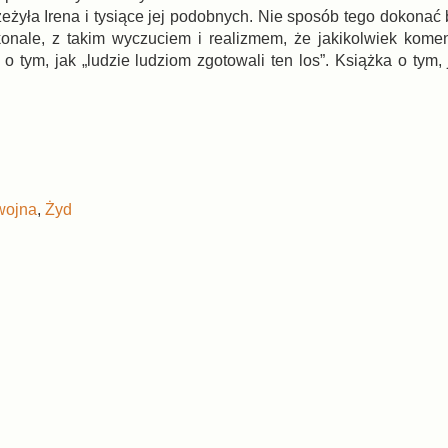
zeżyła Irena i tysiące jej podobnych. Nie sposób tego dokona
skonale, z takim wyczuciem i realizmem, że jakikolwiek komen
o tym, jak „ludzie ludziom zgotowali ten los”. Książka o tym,
wojna
,
Żyd