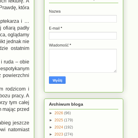
ch lekturę. A
Prawdę, która
Nazwa
 aptekarza i …
j ofiarą padły
E-mail
*
sca, oglądamy
kt jednak nie
Wiadomość
*
zie ostatnim
 i ruda – obie
niespotykanym
z powierzchni
m rodzicom i
bozu pracy. A
rzy tym całej
Archiwum bloga
ym mając przed
►
2026
(96)
►
2025
(179)
abieg jeszcze
►
2024
(192)
wi natomiast
►
2023
(274)