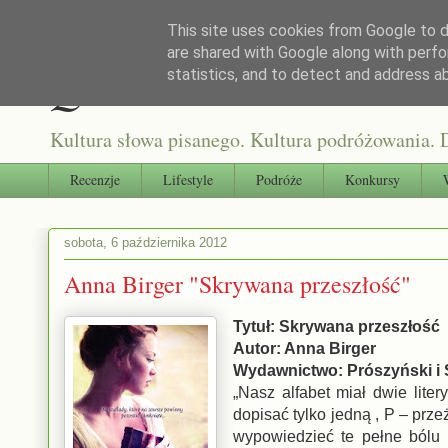
This site uses cookies from Google to de
are shared with Google along with perfo
Qultura słowa
statistics, and to detect and address a
Kultura słowa pisanego. Kultura podróżowania. D
Recenzje
Lifestyle
Podróże
Konkursy
sobota, 6 października 2012
Anna Birger "Skrywana przeszłość"
Tytuł: Skrywana przeszłość
Autor: Anna Birger
Wydawnictwo: Prószyński i 
„Nasz alfabet miał dwie liter
dopisać tylko jedną , P – prz
wypowiedzieć te pełne bólu i