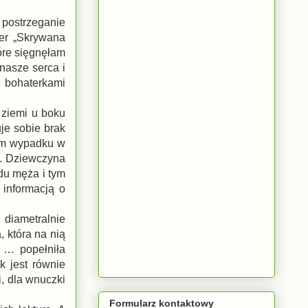
postrzeganie
ger „Skrywana
óre sięgnęłam
nasze serca i
 bohaterkami
 ziemi u boku
je sobie brak
nym wypadku w
c. Dziewczyna
du męża i tym
 informacją o
 diametralnie
, która na nią
 … popełniła
k jest równie
, dla wnuczki
Formularz kontaktowy