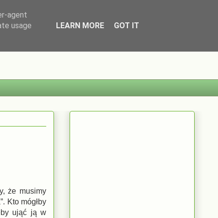
er-agent
rate usage
LEARN MORE
GOT IT
my, że musimy
a”. Kto mógłby
eby ująć ją w