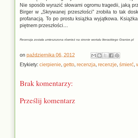
Nie sposób wyrazić słowami ogromu tragedii, jaką pr
Birger w „Skrywanej przeszłości” zrobiła to tak do
profanacją. To po prostu książka wyjątkowa. Książka 
piętnem przeszłości…
Recenzja została umieszczona również na stronie wortalu literackiego Granice.pl
on
października 06, 2012
Etykiety:
cierpienie
,
getto
,
recenzja
,
recenzje
,
śmierć
,
Brak komentarzy:
Prześlij komentarz