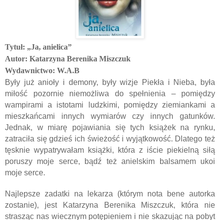
Tytuł:
„Ja, anielica”
Autor:
Katarzyna Berenika Miszczuk
Wydawnictwo: W.A.B
Były już anioły i demony, były wizje Piekła i Nieba, była
miłość pozornie niemożliwa do spełnienia – pomiędzy
wampirami a istotami ludzkimi, pomiędzy ziemiankami a
mieszkańcami innych wymiarów czy innych gatunków.
Jednak, w miarę pojawiania się tych książek na rynku,
zatraciła się gdzieś ich świeżość i wyjątkowość. Dlatego też
tęsknie wypatrywałam książki, która z iście piekielną siłą
poruszy moje serce, bądź też anielskim balsamem ukoi
moje serce.
Najlepsze zadatki na lekarza (którym nota bene autorka
zostanie), jest Katarzyna Berenika Miszczuk, która nie
strasząc nas wiecznym potępieniem i nie skazując na pobyt