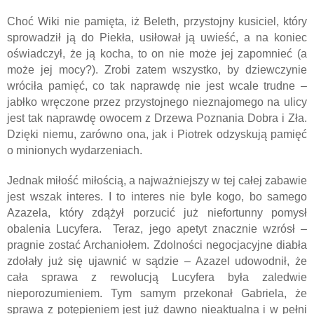
Choć Wiki nie pamięta, iż Beleth, przystojny kusiciel, który
sprowadził ją do Piekła, usiłował ją uwieść, a na koniec
oświadczył, że ją kocha, to on nie może jej zapomnieć (a
może jej mocy?). Zrobi zatem wszystko, by dziewczynie
wróciła pamięć, co tak naprawdę nie jest wcale trudne –
jabłko wręczone przez przystojnego nieznajomego na ulicy
jest tak naprawdę owocem z Drzewa Poznania Dobra i Zła.
Dzięki niemu, zarówno ona, jak i Piotrek odzyskują pamięć
o minionych wydarzeniach.
Jednak miłość miłością, a najważniejszy w tej całej zabawie
jest wszak interes. I to interes nie byle kogo, bo samego
Azazela, który zdążył porzucić już niefortunny pomysł
obalenia Lucyfera.
Teraz, jego apetyt znacznie wzrósł –
pragnie zostać Archaniołem. Zdolności negocjacyjne diabła
zdołały już się ujawnić w sądzie – Azazel udowodnił, że
cała sprawa z rewolucją Lucyfera była zaledwie
nieporozumieniem. Tym samym przekonał Gabriela, że
sprawa z potępieniem jest już dawno nieaktualna i w pełni