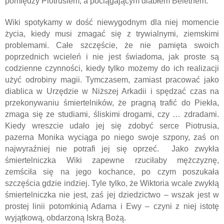
pomiędzy Piotrusiem, a pociągającym diabłem Belethem.
Wiki spotykamy w dość niewygodnym dla niej momencie
życia, kiedy musi zmagać się z trywialnymi, ziemskimi
problemami. Całe szczęście, że nie pamięta swoich
poprzednich wcieleń i nie jest świadoma, jak proste są
codzienne czynności, kiedy tylko możemy do ich realizacji
użyć odrobiny magii. Tymczasem, zamiast pracować jako
diablica w Urzędzie w Niższej Arkadii i spędzać czas na
przekonywaniu śmiertelników, że pragną trafić do Piekła,
zmaga się ze studiami, śliskimi drogami, czy … zdradami.
Kiedy wreszcie udało jej się zdobyć serce Piotrusia,
pazerna Monika wyciąga po niego swoje szpony, zaś on
najwyraźniej nie potrafi jej się oprzeć.
Jako zwykła
śmiertelniczka Wiki zapewne rzuciłaby mężczyznę,
zemściła się na jego kochance, po czym poszukała
szczęścia gdzie indziej. Tyle tylko, że Wiktoria wcale zwykłą
śmiertelniczka nie jest, zaś jej dziedzictwo – wszak jest w
prostej linii potomkinią Adama i Ewy – czyni z niej istotę
wyjątkową, obdarzoną Iskrą Bożą.