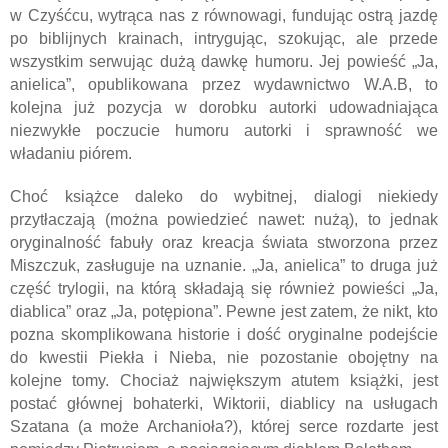
w Czyśćcu, wytrąca nas z równowagi, fundując ostrą jazdę
po biblijnych krainach, intrygując, szokując, ale przede
wszystkim serwując dużą dawkę humoru. Jej powieść „Ja,
anielica”, opublikowana przez wydawnictwo W.A.B, to
kolejna już pozycja w dorobku autorki udowadniająca
niezwykłe poczucie humoru autorki i sprawność we
władaniu piórem.
Choć książce daleko do wybitnej, dialogi niekiedy
przytłaczają (można powiedzieć nawet: nużą), to jednak
oryginalność fabuły oraz kreacja świata stworzona przez
Miszczuk, zasługuje na uznanie. „Ja, anielica” to druga już
część trylogii, na którą składają się również powieści „Ja,
diablica” oraz „Ja, potępiona”. Pewne jest zatem, że nikt, kto
pozna skomplikowana historie i dość oryginalne podejście
do kwestii Piekła i Nieba, nie pozostanie obojętny na
kolejne tomy. Chociaż największym atutem książki, jest
postać głównej bohaterki, Wiktorii, diablicy na usługach
Szatana (a może Archanioła?), której serce rozdarte jest