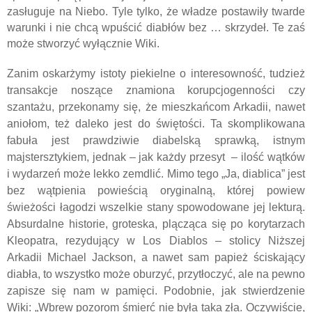
zasługuje na Niebo. Tyle tylko, że władze postawiły twarde
warunki i nie chcą wpuścić diabłów bez … skrzydeł. Te zaś
może stworzyć wyłącznie Wiki.
Zanim oskarżymy istoty piekielne o interesowność, tudzież
transakcje noszące znamiona korupcjogenności czy
szantażu, przekonamy się, że mieszkańcom Arkadii, nawet
aniołom, też daleko jest do świętości. Ta skomplikowana
fabuła jest prawdziwie diabelską sprawką, istnym
majstersztykiem, jednak – jak każdy przesyt
– ilość wątków
i wydarzeń może lekko zemdlić. Mimo tego „Ja, diablica” jest
bez wątpienia powieścią oryginalną, której powiew
świeżości łagodzi wszelkie stany spowodowane jej lekturą.
Absurdalne historie, groteska, plącząca się po korytarzach
Kleopatra, rezydujący w Los Diablos – stolicy Niższej
Arkadii Michael Jackson, a nawet sam papież ściskający
diabła, to wszystko może oburzyć, przytłoczyć, ale na pewno
zapisze się nam w pamięci. Podobnie, jak stwierdzenie
Wiki: „Wbrew pozorom śmierć nie była taka zła. Oczywiście,