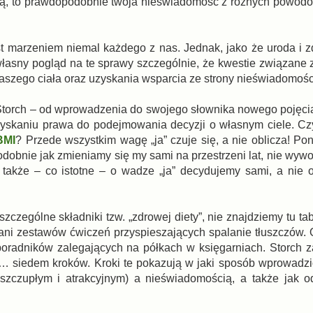
gą, to prawdopodobnie twoja nieświadomość z różnych powodó
st marzeniem niemal każdego z nas. Jednak, jako że uroda i z
 własny pogląd na te sprawy szczególnie, że kwestie związane
szego ciała oraz uzyskania wsparcia ze strony nieświadomośc
torch – od wprowadzenia do swojego słownika nowego pojęcia, t
yskaniu prawa do podejmowania decyzji o własnym ciele. Cz
BMI
? Przede wszystkim wagę „ja” czuje się, a nie oblicza! Pon
obnie jak zmieniamy się my sami na przestrzeni lat, nie wywo
akże – co istotne – o wadze „ja” decydujemy sami, a nie o
zególne składniki tzw. „zdrowej diety”, nie znajdziemy tu tabe
ani zestawów ćwiczeń przyspieszających spalanie tłuszczów.
poradników zalegających na półkach w księgarniach. Storch za
 siedem kroków. Kroki te pokazują w jaki sposób wprowadz
czupłym i atrakcyjnym) a nieświadomością, a także jak od