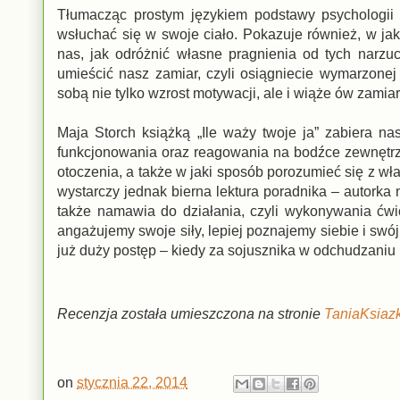
Tłumacząc prostym językiem podstawy psychologii 
wsłuchać się w swoje ciało. Pokazuje również, w jak
nas, jak odróżnić własne pragnienia od tych narz
umieścić nasz zamiar, czyli osiągniecie wymarzonej
sobą nie tylko wzrost motywacji, ale i wiąże ów zami
Maja Storch książką „Ile waży twoje ja” zabiera 
funkcjonowania oraz reagowania na bodźce zewnętrz
otoczenia, a także w jaki sposób porozumieć się z 
wystarczy jednak bierna lektura poradnika – autorka 
także namawia do działania, czyli wykonywania ćwic
angażujemy swoje siły, lepiej poznajemy siebie i sw
już duży postęp – kiedy za sojusznika w odchudzaniu
Recenzja została umieszczona na stronie
TaniaKsiazk
on
stycznia 22, 2014