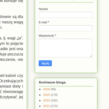
w buntuje się
Nazwa
drowie są dla
 z naszą wagą
E-mail
*
i.
Wiadomość
*
j. wagi „ja”.
ym to pojęcie
adto jest ona
łuje poczucia
toczenie, nie
li kalorii czy
 Oczekujących
Archiwum bloga
miast diety i
►
2026
(96)
ić równowagę
►
2025
(179)
czytywać jej
►
2024
(192)
►
2023
(274)