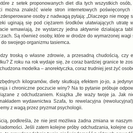
tóre z setek proponowanych diet dla tych wszystkich osób,
eci można znaleźć wiele stron internetowych poświęconych 
ych zdesperowane osoby z nadwagą pytają: „Dlaczego nie mogę
teki uginają się pod ciężarem środków ułatwiających utratę 
acie wmawiają, że wystarczy jedna aktywnie działająca tabl
zach. Są również osoby, które w drodze do wymarzonej wagi
 do swojego organizmu tasiemca.
dzy troską o własne zdrowie, a przesadną chudością, czy e
 Z roku na rok wydaje się, że coraz bardziej granice te zosta
chudzona modelka – anorektyczka, coraz trudniej jest żyć oso
 zbędnych kilogramów, diety skutkują efektem jo-jo, a jedy
resja i chroniczne poczucie winy? Na to pytanie próbuje odpo
wiązane z odchudzaniem. Książka „Ile waży twoje ja. Jak n
akładem wydawnictwa Szafa, to rewelacyjna (rewolucyjna!) 
lemy z wagą przez pryzmat psychologii.
ścią, podkreśla, że nie jest możliwa żadna zmiana w naszym
iadomości. Jeśli zatem kolejne próby odchudzania, kolejne cu