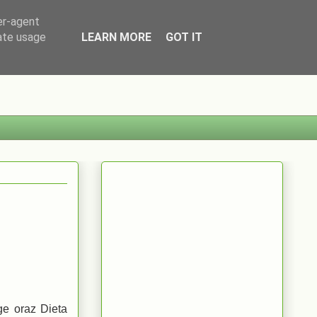
er-agent
rate usage
LEARN MORE
GOT IT
ge oraz Dieta