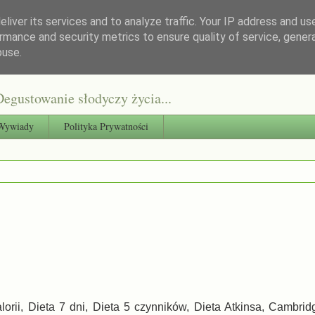
liver its services and to analyze traffic. Your IP address and us
rmance and security metrics to ensure quality of service, gene
buse.
egustowanie słodyczy życia...
Wywiady
Polityka Prywatności
lorii, Dieta 7 dni, Dieta 5 czynników, Dieta Atkinsa, Cambrid