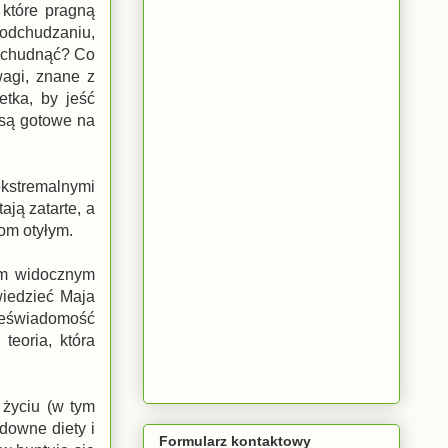
 które pragną
odchudzaniu,
 schudnąć? Co
wagi, znane z
etka, by jeść
 są gotowe na
kstremalnymi
ją zatarte, a
bom otyłym.
nym widocznym
wiedzieć Maja
ieświadomość
teoria, która
 życiu (w tym
downe diety i
Formularz kontaktowy