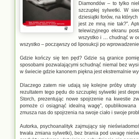
Diamondów – to tylko niek
szczupłej sylwetki. W si
dziesiątki forów, na któr
jest ze mną nie tak?”. Ap
telewizyjnego ekranu post
wszystko i … chudnąć w oc
wszystko – począwszy od liposukcji po wprowadzenie
Gdzie kończy się ten pęd? Gdzie są granice pomię
sposobami pozwalającymi schudnąć niemal bez wysiłku?
w świecie gdzie kanonem piękna jest ekstremalnie wy
Dlaczego zatem nie udają się kolejne próby utraty
rezultatem tego pędu do szczupłej sylwetki jest dep
Storch, prezentując nowe spojrzenie na kwestie z
pomoże ci osiągnąć idealną wagę”, opublikowana n
zmusza nas do spojrzenia na swoje ciało i swoje prob
Autorka, psychoanalityk zajmujący się nieświadomo
trwała zmiana sylwetki), bez brania pod uwagę nieśw