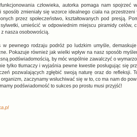
funkcjonowania człowieka, autorka pomaga nam spojrzeć w 
i sposób zmieniały się wzorce idealnego ciała na przestrzeni
uconych przez społeczeństwo, kształtowanych pod presją. P
 sylwetki, umieścić w odpowiednim miejscu piramidy celów, 
ar z nasza osobowością.
nas w pewnego rodzaju podróż po ludzkim umyśle, demaskuj
ne. Pokazuje również jak wielki wpływ na nasz sposób myśle
własną podświadomością, by móc wspólnie zawalczyć o wymarz
nie tylko tłumaczy i wyjaśnia pewne kwestie posługując się pr
zeń pozwalających zgłębić swoją naturę oraz do refleksji. T
ój organizm, zaczynamy wsłuchiwać się w to, co ma nam do powi
 mamy podświadomość to sukces po prostu musi przyjść!
a.pl