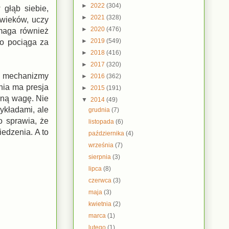
►
2022
(304)
głąb siebie,
►
2021
(328)
 wieków, uczy
►
2020
(476)
omaga również
►
2019
(549)
co pociąga za
►
2018
(416)
►
2017
(320)
e mechanizmy
►
2016
(362)
nia ma presja
►
2015
(191)
oną wagę. Nie
▼
2014
(49)
zykładami, ale
grudnia
(7)
o sprawia, że
listopada
(6)
edzenia. A to
października
(4)
września
(7)
sierpnia
(3)
lipca
(8)
czerwca
(3)
maja
(3)
kwietnia
(2)
marca
(1)
lutego
(1)