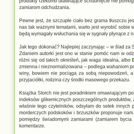
produkty rzekomo ułatwiające schudnięcie nie pomo
zamiarom odchudzania.
Pewne jest, że szczupłe ciało bez grama tłuszczu je
nas tak ważnymi tematami, warto jest wyrobić sobie
będą wymagały wsłuchania się w sygnały płynące z na
Jak tego dokonać? Najlepiej zaczynając – w ślad za S
Zdaniem autorki jest ono w stanie pomóc nam w odz
różni się od takich określeń, jak waga idealna, albo
zmienna i nieznormalizowana – podlega wahaniom pod
winy, bowiem nie pociąga za sobą niepowodzeń, a t
przyjaciółki, rodzina czy środki masowego przekazu.
Książka Storch nie jest poradnikiem omawiającym poszc
indeksów glikemicznych poszczególnych produktów, 
właśnie tego czytelników, odsyłam do setek innych 
morderczych podskoków i brzuszków proponuje nam…
pomiędzy świadomymi zamiarami (zamiarem bycia sz
komentarze.