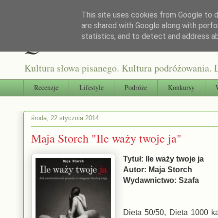
This site uses cookies from Google to de
are shared with Google along with perfo
Qultura słowa
statistics, and to detect and address a
Kultura słowa pisanego. Kultura podróżowania. D
Recenzje
Lifestyle
Podróże
Konkursy
środa, 22 stycznia 2014
Maja Storch "Ile waży twoje ja"
Tytuł: Ile waży twoje ja
Autor: Maja Storch
Wydawnictwo: Szafa
Dieta 50/50, Dieta 1000 ka