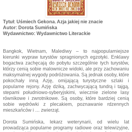
Tytuł: Uśmiech Gekona. Azja jakiej nie znacie
Autor: Dorota Sumińska
Wydawnictwo: Wydawnictwo Literackie
Bangkok, Wietnam, Malediwy – to najpopularniejsze
kierunki wypraw turystów spragnionych egzotyki. Enklawy
bogactwa zachęcają do pobytu szczególnie tych turystów,
którzy cenią sobie malownicze widoki, ale przy zachowaniu
maksymalnej wygody podróżowania. Są jednak osoby, które
pokochały inną Azję, omijającą turystyczne szlaki i
popularne rejony. Azję dziką, zachwycającą tundrą i tajgą,
stepami południowo-syberyjskimi, wiecznie zielone lasy
równikowe i zwrotnikowe. Są osoby, które bardziej cenią
sobie wędrówki z plecakiem, poznawanie rdzennych
mieszkańców i … zwierząt.
Dorota Sumińska, lekarz weterynarii, od wielu lat
prowadząca popularne programy radiowe oraz telewizyjne,