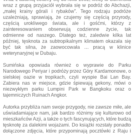
wraz z grupą przyjaciół wybrała się w podróż do Abchazji,
„małej krainy górali i rybaków”. Tego rodzaju podróże
uzależniają, sprawiają, że czujemy się częścią przyrody,
częścią urokliwego świata, ale i gośćmi, którzy z
zainteresowaniem obserwują codzienne życie, tak
odmienne od naszego. Dlatego też, zaledwie kilka lat
później, tęsknota za subtropikalnym klimatem okazała się
być tak silna, że zaowocowała … pracą w klinice
weterynaryjnej w Dubaju.
Sumińska opowiada również o wyprawie do Parku
Narodowego Periyar i podróży przez Góry Kardamonowe, o
sielskiej oazie w tropikach, czyli wyspie Bai Lan Bay.
Zabiera nas w miejsce, gdzie śpiewają gekony, mówi o
niezwykłym parku Lumpini Park w Bangkoku oraz o
tajemniczych Ruinach Angkor.
Autorka przybliża nam swoje przygody, nie zawsze miłe, ale
uświadamiające nam, jak bardzo różnimy się kulturowo od
mieszkańców Azji, a także o tych fascynujących, które budzą
tęsknotę za dalekimi wojażami. Do książki rozstały ponadto
dołączone zdjęcia, które przypominają pocztówki z Raju i