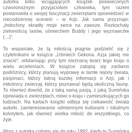
autorka kilku wciągających książek poświeconych
czworonożnym przyjaciołom człowieka, tym razem
postanowiła o swojej fascynacji zwierzętami opowiedzieć w
niecodziennej scenerii – w Azji. Jak sama przyznaje:
„Indochiny skradły moje serce na zawsze. Rozkochały
zielonością lasów, uśmiechem Buddy i jego wyznawców
(…)”.
To wspaniałe, że tą miłością pragnie podzielić się z
czytelnikami w książce „Uśmiech Gekona. Azja jakiej nie
znacie”, odsłaniając przy tym nieznaną twarz tego kraju o
wielu wcieleniach. W książce zatopią się zarówno
podróżnicy, którzy planują wyprawę w tamte rejony świata,
pasjonaci, którzy łakną każdej informacji o Azji, jak i
miłośnicy zwierząt, którzy poznawać będą okoliczną faunę.
To również dowód, że z taką samą pasją, z jaką Sumińska
opowiada o zwierzętach, mówi o kraju i zamieszkujących go
ludziach. Na kartach książki odbija się ciekawość świata
autorki, zainteresowanie odmiennymi kulturami i lokalnym
kolorytem, jak również wielka miłość do wszystkiego, co
żyje.
Wraz z autorką cofamy się do roku 1992, kiedy to Sumińska