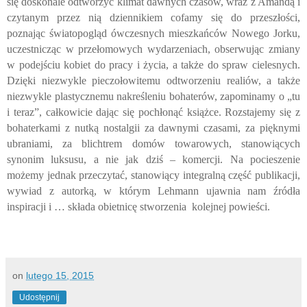
się doskonale odtworzyć klimat dawnych czasów, wraz z Amandą i
czytanym przez nią dziennikiem cofamy się do przeszłości,
poznając światopogląd ówczesnych mieszkańców Nowego Jorku,
uczestnicząc w przełomowych wydarzeniach, obserwując zmiany
w podejściu kobiet do pracy i życia, a także do spraw cielesnych.
Dzięki niezwykle pieczołowitemu odtworzeniu realiów, a także
niezwykle plastycznemu nakreśleniu bohaterów, zapominamy o „tu
i teraz”, całkowicie dając się pochłonąć książce. Rozstajemy się z
bohaterkami z nutką nostalgii za dawnymi czasami, za pięknymi
ubraniami, za blichtrem domów towarowych, stanowiących
synonim luksusu, a nie jak dziś – komercji. Na pocieszenie
możemy jednak przeczytać, stanowiący integralną część publikacji,
wywiad z autorką, w którym Lehmann ujawnia nam źródła
inspiracji i … składa obietnicę stworzenia kolejnej powieści.
on
lutego 15, 2015
Udostępnij