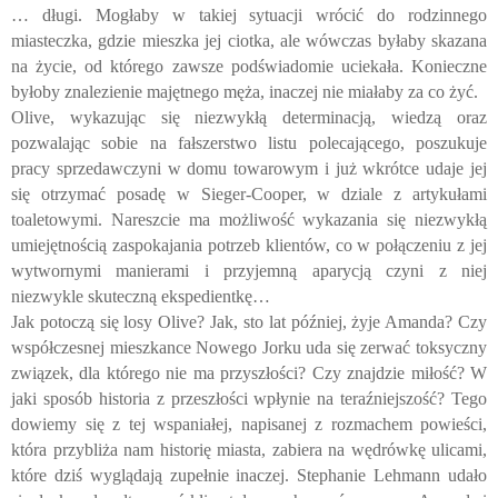
… długi. Mogłaby w takiej sytuacji wrócić do rodzinnego
miasteczka, gdzie mieszka jej ciotka, ale wówczas byłaby skazana
na życie, od którego zawsze podświadomie uciekała. Konieczne
byłoby znalezienie majętnego męża, inaczej nie miałaby za co żyć.
Olive, wykazując się niezwykłą determinacją, wiedzą oraz
pozwalając sobie na fałszerstwo listu polecającego, poszukuje
pracy sprzedawczyni w domu towarowym i już wkrótce udaje jej
się otrzymać posadę w Sieger-Cooper, w dziale z artykułami
toaletowymi. Nareszcie ma możliwość wykazania się niezwykłą
umiejętnością zaspokajania potrzeb klientów, co w połączeniu z jej
wytwornymi manierami i przyjemną aparycją czyni z niej
niezwykle skuteczną ekspedientkę…
Jak potoczą się losy Olive? Jak, sto lat później, żyje Amanda? Czy
współczesnej mieszkance Nowego Jorku uda się zerwać toksyczny
związek, dla którego nie ma przyszłości? Czy znajdzie miłość? W
jaki sposób historia z przeszłości wpłynie na teraźniejszość? Tego
dowiemy się z tej wspaniałej, napisanej z rozmachem powieści,
która przybliża nam historię miasta, zabiera na wędrówkę ulicami,
które dziś wyglądają zupełnie inaczej. Stephanie Lehmann udało