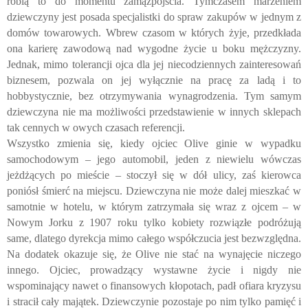
robią to do momentu zamążpójścia. Tymczasem marzeniem
dziewczyny jest posada specjalistki do spraw zakupów w jednym z
domów towarowych. Wbrew czasom w których żyje, przedkłada
ona karierę zawodową nad wygodne życie u boku mężczyzny.
Jednak, mimo tolerancji ojca dla jej niecodziennych zainteresowań
biznesem, pozwala on jej wyłącznie na pracę za ladą i to
hobbystycznie, bez otrzymywania wynagrodzenia. Tym samym
dziewczyna nie ma możliwości przedstawienie w innych sklepach
tak cennych w owych czasach referencji.
Wszystko zmienia się, kiedy ojciec Olive ginie w wypadku
samochodowym – jego automobil, jeden z niewielu wówczas
jeżdżących po mieście – stoczył się w dół ulicy, zaś kierowca
poniósł śmierć na miejscu. Dziewczyna nie może dalej mieszkać w
samotnie w hotelu, w którym zatrzymała się wraz z ojcem – w
Nowym Jorku z 1907 roku tylko kobiety rozwiązłe podróżują
same, dlatego dyrekcja mimo całego współczucia jest bezwzględna.
Na dodatek okazuje się, że Olive nie stać na wynajęcie niczego
innego. Ojciec, prowadzący wystawne życie i nigdy nie
wspominający nawet o finansowych kłopotach, padł ofiara kryzysu
i stracił cały majątek. Dziewczynie pozostaje po nim tylko pamięć i