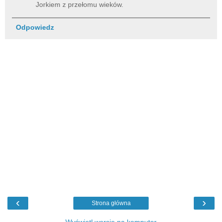
Jorkiem z przełomu wieków.
Odpowiedz
‹
›
Strona główna
Wyświetl wersję na komputer