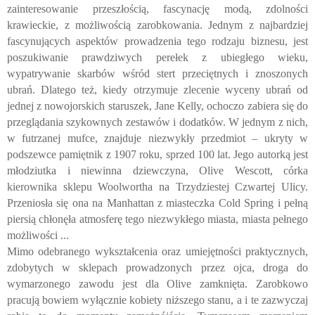
zainteresowanie przeszłością, fascynację modą, zdolności
krawieckie, z możliwością zarobkowania. Jednym z najbardziej
fascynujących aspektów prowadzenia tego rodzaju biznesu, jest
poszukiwanie prawdziwych perełek z ubiegłego wieku,
wypatrywanie skarbów wśród stert przeciętnych i znoszonych
ubrań. Dlatego też, kiedy otrzymuje zlecenie wyceny ubrań od
jednej z nowojorskich staruszek, Jane Kelly, ochoczo zabiera się do
przeglądania szykownych zestawów i dodatków. W jednym z nich,
w futrzanej mufce, znajduje niezwykły przedmiot – ukryty w
podszewce pamiętnik z 1907 roku, sprzed 100 lat. Jego autorką jest
młodziutka i niewinna dziewczyna, Olive Wescott, córka
kierownika sklepu Woolwortha na Trzydziestej Czwartej Ulicy.
Przeniosła się ona na Manhattan z miasteczka Cold Spring i pełną
piersią chłonęła atmosferę tego niezwykłego miasta, miasta pełnego
możliwości ...
Mimo odebranego wykształcenia oraz umiejętności praktycznych,
zdobytych w sklepach prowadzonych przez ojca, droga do
wymarzonego zawodu jest dla Olive zamknięta. Zarobkowo
pracują bowiem wyłącznie kobiety niższego stanu, a i te zazwyczaj