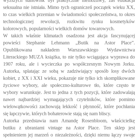
wyższych stanowisk był praktycznie niemożliwy, zaś edukacja
seksualna nie istniała. Mimo tych ograniczeń początek wieku XX,
to czas wielkich przemian w świadomości społeczeństwa, to okres
technologicznej rewolucji, rozkwitu rynku kosmetyków
kolorowych, popularności wielkich domów towarowych.
W takich właśnie klimatach osadzona jest akcja fascynującej
powieści Stephanie Lehmann „Butik na Astor Place”.
Opublikowana nakładem Warszawskiego Wydawnictwa
Literackiego MUZA książka, to nie tylko wciągająca wyprawa do
1907 roku, ale i wycieczka po współczesnym Nowym Jorku.
Autorka, splatając ze sobą w zadziwiający sposób losy dwóch
kobiet, z XX i XXI wieku, pokazuje nie tylko ich skomplikowane
życiowe wybory, ale społeczno-kulturowe tło, które często te
wybory warunkuje. Jest to jedna z tych pozycji, które zadowalają
nawet najbardziej wymagających czytelników, które pomimo
wielowątkowości zachowują lekkość i płynność, które pochłania
się łapczywie, których bohaterowie stają się nam bliscy.
Autorka przedstawia nam Amandę Rosenbloom, właścicielkę
butiku z ubraniami vintage na Astor Place. Ten sklep jest
spełnieniem jej marzeń o niezależności, dzięki niemu łączy swoje