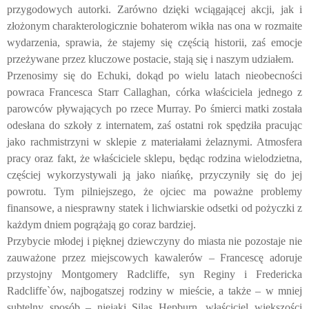
przygodowych autorki. Zarówno dzięki wciągającej akcji, jak i
złożonym charakterologicznie bohaterom wikła nas ona w rozmaite
wydarzenia, sprawia, że stajemy się częścią historii, zaś emocje
przeżywane przez kluczowe postacie, stają się i naszym udziałem.
Przenosimy się do Echuki, dokąd po wielu latach nieobecności
powraca Francesca Starr Callaghan, córka właściciela jednego z
parowców pływających po rzece Murray. Po śmierci matki została
odesłana do szkoły z internatem, zaś ostatni rok spędziła pracując
jako rachmistrzyni w sklepie z materiałami żelaznymi. Atmosfera
pracy oraz fakt, że właściciele sklepu, będąc rodzina wielodzietna,
częściej wykorzystywali ją jako niańkę, przyczyniły się do jej
powrotu. Tym pilniejszego, że ojciec ma poważne problemy
finansowe, a niesprawny statek i lichwiarskie odsetki od pożyczki z
każdym dniem pogrążają go coraz bardziej.
Przybycie młodej i pięknej dziewczyny do miasta nie pozostaje nie
zauważone przez miejscowych kawalerów – Francescę adoruje
przystojny Montgomery Radcliffe, syn Reginy i Fredericka
Radcliffe`ów, najbogatszej rodziny w mieście, a także – w mniej
subtelny sposób – niejaki Silas Hepburn, właściciel większości