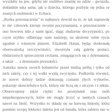
wyszłaby na jaw, gdyby nie osobliwe znamię na udzie – gwiazda,
dokładnie taka sama, jak u dziecka, którego pozbyła się jedna ze
znanych osobistości w Echuce.
„Rzeka przeznaczenia” to najlepszy dowód na to, że tak naprawdę
to nie człowiek kieruje swoimi poczynaniami, a przeznaczenie –
ono bowiem lubi z nami igrać, dając złudzenie decyzyjności, po
czym szybko odbierając nam nadzieję, na ułożenie sobie życia
zgodnie z własnym planem. Elizabeth Haran, będąc doskonałą
obserwatorką rzeczywistości, stworzyła całą galerię postaci,
obdarzonych sprzecznymi cechami, zmagających się z dylematami,
a także … z demonami przeszłości.
Autorka stawia swoich bohaterów przed trudną próbą i tylko od
nich zależy, czy z tej walki wyjdą zwycięsko. Podkreśla również,
że nawet dobrzy ludzie dokonują czasami złych wyborów,
pokazuje okrucieństwo tych, którzy nie liczą się z niczym i z nikim.
Obserwujemy także ciężki los prostytutek oraz osób
niepełnosprawnych, które nie mogły liczyć w tamtych czasach
nawet na litość. Wszystko to składa się na barwną historię, która
pomimo swojej lekkości daleka jest od banału, która zabiera nas w