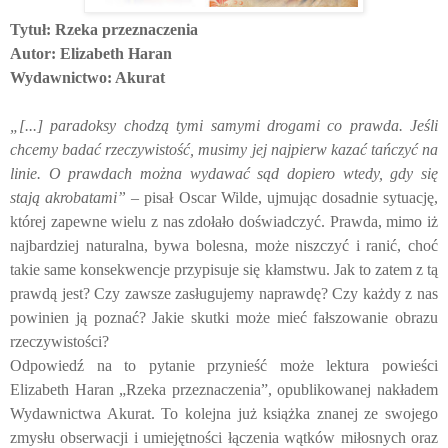
Tytuł:
Rzeka przeznaczenia
Autor:
Elizabeth Haran
Wydawnictwo: Akurat
„[...] paradoksy chodzą tymi samymi drogami co prawda. Jeśli
chcemy badać rzeczywistość, musimy jej najpierw kazać tańczyć na
linie. O prawdach można wydawać sąd dopiero wtedy, gdy się
stają akrobatami”
– pisał Oscar Wilde, ujmując dosadnie sytuację,
której zapewne wielu z nas zdołało doświadczyć. Prawda, mimo iż
najbardziej naturalna, bywa bolesna, może niszczyć i ranić, choć
takie same konsekwencje przypisuje się kłamstwu. Jak to zatem z tą
prawdą jest? Czy zawsze zasługujemy naprawdę? Czy każdy z nas
powinien ją poznać? Jakie skutki może mieć fałszowanie obrazu
rzeczywistości?
Odpowiedź na to pytanie przynieść może lektura powieści
Elizabeth Haran „Rzeka przeznaczenia”, opublikowanej nakładem
Wydawnictwa Akurat. To kolejna już książka znanej ze swojego
zmysłu obserwacji i umiejętności łączenia wątków miłosnych oraz