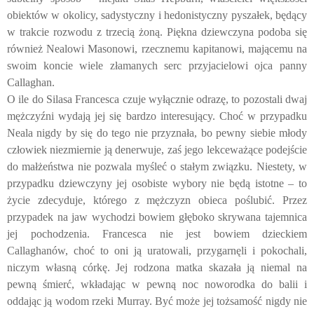
obiektów w okolicy, sadystyczny i hedonistyczny pyszałek, będący
w trakcie rozwodu z trzecią żoną. Piękna dziewczyna podoba się
również Nealowi Masonowi, rzecznemu kapitanowi, mającemu na
swoim koncie wiele złamanych serc przyjacielowi ojca panny
Callaghan.
O ile do Silasa Francesca czuje wyłącznie odrazę, to pozostali dwaj
mężczyźni wydają jej się bardzo interesujący. Choć w przypadku
Neala nigdy by się do tego nie przyznała, bo pewny siebie młody
człowiek niezmiernie ją denerwuje, zaś jego lekceważące podejście
do małżeństwa nie pozwala myśleć o stałym związku. Niestety, w
przypadku dziewczyny jej osobiste wybory nie będą istotne – to
życie zdecyduje, którego z mężczyzn obieca poślubić. Przez
przypadek na jaw wychodzi bowiem głęboko skrywana tajemnica
jej pochodzenia. Francesca nie jest bowiem dzieckiem
Callaghanów, choć to oni ją uratowali, przygarnęli i pokochali,
niczym własną córkę. Jej rodzona matka skazała ją niemal na
pewną śmierć, wkładając w pewną noc noworodka do balii i
oddając ją wodom rzeki Murray. Być może jej tożsamość nigdy nie