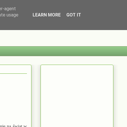
er-agent
rate usage
LEARN MORE
GOT IT
enie na świat w