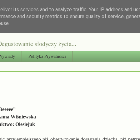
liver its services and to analyze traffic. Your IP address and us
rmance and security metrics to ensure quality of service, gene
buse.
egustowanie słodyczy życia...
Wywiady
Polityka Prywatności
„Beeeee”
Anna Wiśniewska
ctwo: Olesiejuk
ic przyjemniejszego niż obserwowanie dorastania dziecka, niż patrz