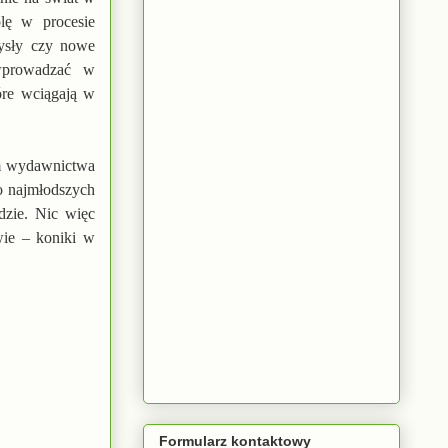
lę w procesie
ysły czy nowe
 wprowadzać w
óre wciągają w
em wydawnictwa
o najmłodszych
dzie. Nic więc
wie – koniki w
Formularz kontaktowy