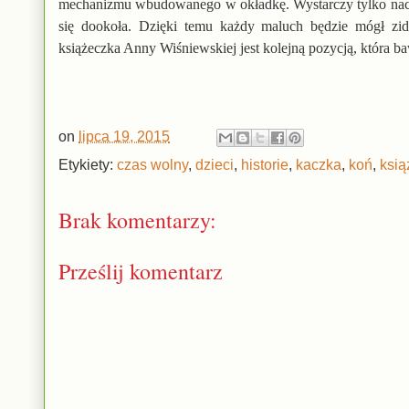
mechanizmu wbudowanego w okładkę. Wystarczy tylko nacis
się dookoła. Dzięki temu każdy maluch będzie mógł z
książeczka Anny Wiśniewskiej jest kolejną pozycją, która baw
on
lipca 19, 2015
Etykiety:
czas wolny
,
dzieci
,
historie
,
kaczka
,
koń
,
ksią
Brak komentarzy:
Prześlij komentarz