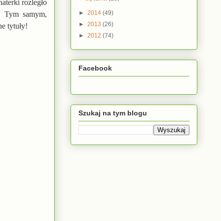
terki rozległo
►
2014
(49)
m. Tym samym,
►
2013
(26)
e tytuły!
►
2012
(74)
Facebook
Szukaj na tym blogu