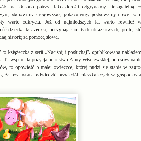
osób, w jak ono patrzy. Jako dorośli odgrywamy niebagatelną ro
wym, stanowimy drogowskaz, pokazujemy, podsuwamy nowe pom
oty warte odkrycia. Już od najmłodszych lat warto również
ość dziecka książeczki, poczynając od tych obrazkowych, po te, kt
ną historię za pomocą słowa.
 to książeczka z serii „Naciśnij i posłuchaj”, opublikowana nakład
k. Ta wspaniała pozycja autorstwa Anny Wiśniewskiej, adresowana d
ków, to opowieść o małej owieczce, której nudzi się stanie w zagro
, że postanawia odwiedzić przyjaciół mieszkających w gospodarst