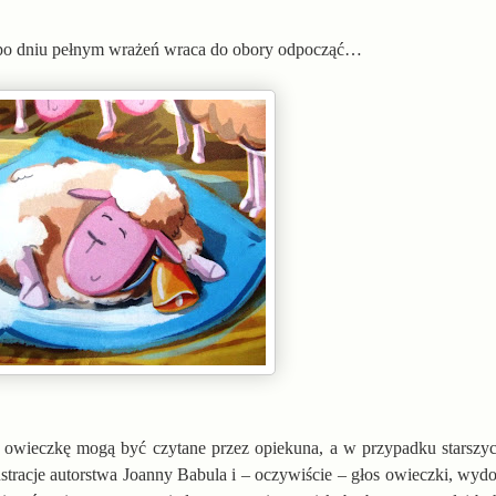
ż po dniu pełnym wrażeń wraca do obory odpocząć…
owieczkę mogą być czytane przez opiekuna, a w przypadku starszych
ilustracje autorstwa Joanny Babula i – oczywiście – głos owieczki, wyd