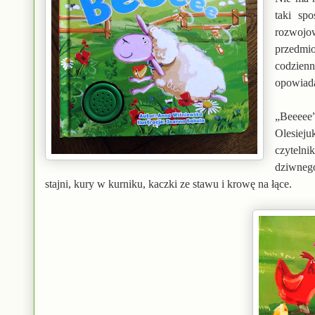
taki sp
rozwojo
przedmi
codzienn
opowiada
„Beeeee”
Olesieju
czytelni
dziwnego
stajni, kury w kurniku, kaczki ze stawu i krowę na łące.