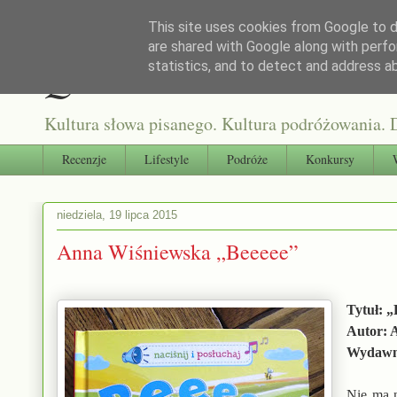
This site uses cookies from Google to de
are shared with Google along with perfo
Qultura słowa
statistics, and to detect and address a
Kultura słowa pisanego. Kultura podróżowania. D
Recenzje
Lifestyle
Podróże
Konkursy
niedziela, 19 lipca 2015
Anna Wiśniewska „Beeeee”
Tytuł: 
Autor: 
Wydawni
Nie ma n