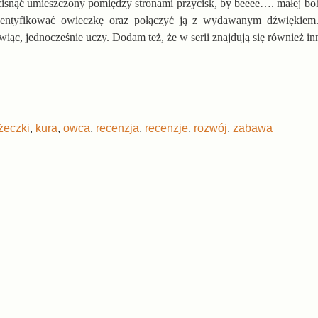
nąć umieszczony pomiędzy stronami przycisk, by beeee…. małej boha
identyfikować owieczkę oraz połączyć ją z wydawanym dźwiękie
iąc, jednocześnie uczy. Dodam też, że w serii znajdują się również inn
żeczki
,
kura
,
owca
,
recenzja
,
recenzje
,
rozwój
,
zabawa