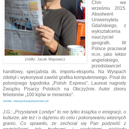
Chin we
wrześniu 2015.
Absolwent
Uniwersytetu
Gdańskiego, z
wykształcenia
nauczyciel
geografii. W
Polsce pracował
m.in. jako lektor
źródło: Jacek Wąsowicz
angielskiego,
przedstawiciel
handlowy, specjalista ds. importu-eksportu. Na Wyspach
zdobył i wykonywał zawód grafika komputerowego. Pisał do
polonijnego tygodnika „Polish Express”. Laureat nagrody
Związku Pisarzy Polskich na Obczyźnie. Autor zbioru
felietonów „100 kijów w mrowisko”.
/źródło: www.jankawydawnictwo.pl/
J.G.: „Przystanek Londyn” to nie tylko książka o emigracji, o
kulturze, ale też i o dążeniu do celu i pokonywaniu własnych
granic. Co sprawiło, że zechciał się Pan podzielić z