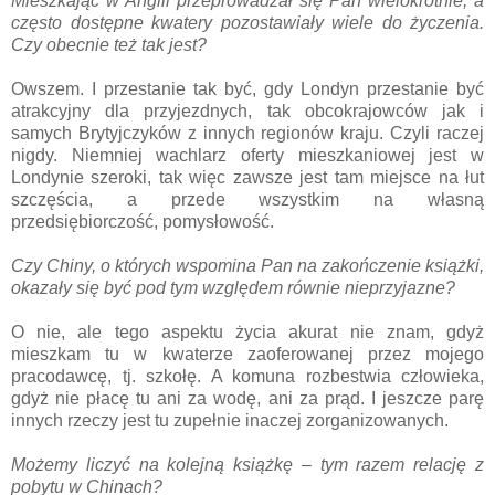
Mieszkając w Anglii przeprowadzał się Pan wielokrotnie, a
często dostępne kwatery pozostawiały wiele do życzenia.
Czy obecnie też tak jest?
Owszem. I przestanie tak być, gdy Londyn przestanie być
atrakcyjny dla przyjezdnych, tak obcokrajowców jak i
samych Brytyjczyków z innych regionów kraju. Czyli raczej
nigdy. Niemniej wachlarz oferty mieszkaniowej jest w
Londynie szeroki, tak więc zawsze jest tam miejsce na łut
szczęścia, a przede wszystkim na własną
przedsiębiorczość, pomysłowość.
Czy Chiny, o których wspomina Pan na zakończenie książki,
okazały się być pod tym względem równie nieprzyjazne?
O nie, ale tego aspektu życia akurat nie znam, gdyż
mieszkam tu w kwaterze zaoferowanej przez mojego
pracodawcę, tj. szkołę. A komuna rozbestwia człowieka,
gdyż nie płacę tu ani za wodę, ani za prąd. I jeszcze parę
innych rzeczy jest tu zupełnie inaczej zorganizowanych.
Możemy liczyć na kolejną książkę – tym razem relację z
pobytu w Chinach?