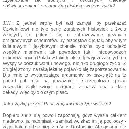
czytelnikami tak trudnymi i osobistymi niekiedy
doświadczeniami, emigracyjną historią swojego życia?
J.W.: Z jednej strony był taki zamysł, by przekazać
Czytelnikowi nie tyle serię zgrabnych historyjek z życia
wziętych, co pokusić się o zobrazowanie pewnych
emigracyjnych schematów. By przedstawić je tak, aby w tym
kulturowym i językowym chaosie można było odnaleźć
wspólny mianownik tak powodzeń jak i niepowodzeń
milionów innych Polaków takich jak ja, tj. wyjeżdżających na
Wyspy w poszukiwaniu nowego, niejako drugiego życia. Z
drugiej strony, na taką lekturę pojawiło się zapotrzebowanie.
Dla mnie to wystarczające argumenty, by przysiąść na te
ponad pół roku na poważnie i szczegółowo spisać
wszystkie wątki swojej emigracji. Zahacza ona o dwie
dekady, więc było o czym pisać.
Jak książkę przyjęli Pana znajomi na całym świecie?
Dopiero się z nią powoli zapoznają, gdyż wyszła całkiem
niedawno, ja natomiast - zamiast wciskać im ją pod oczy -
wyjechałem gdzie pieprz rośnie. Dosłownie. Ale gwarantuję