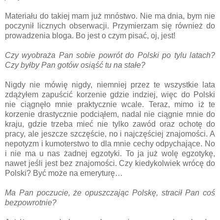
Materiału do takiej mam już mnóstwo. Nie ma dnia, bym nie
poczynił licznych obserwacji. Przymierzam się również do
prowadzenia bloga. Bo jest o czym pisać, oj, jest!
Czy wyobraża Pan sobie powrót do Polski po tylu latach?
Czy byłby Pan gotów osiąść tu na stałe?
Nigdy nie mówię nigdy, niemniej przez te wszystkie lata
zdążyłem zapuścić korzenie gdzie indziej, więc do Polski
nie ciągnęło mnie praktycznie wcale. Teraz, mimo iż te
korzenie drastycznie podciąłem, nadal nie ciągnie mnie do
kraju, gdzie trzeba mieć nie tylko zawód oraz ochotę do
pracy, ale jeszcze szczęście, no i najczęściej znajomości. A
nepotyzm i kumoterstwo to dla mnie cechy odpychające. No
i nie ma u nas żadnej egzotyki. To ja już wolę egzotykę,
nawet jeśli jest bez znajomości. Czy kiedykolwiek wrócę do
Polski? Być może na emeryturę…
Ma Pan poczucie, że opuszczając Polskę, stracił Pan coś
bezpowrotnie?