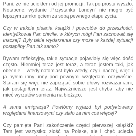
Pani, że nie uciekłem od jej promocji. Tak po prostu wyszło.
Notabene, wydanie „Przystanku Londyn” nie mogło być
lepszym zamknięciem za sobą pewnego etapu życia.
Czy w trakcie pisania książki i powrotów do przeszłości,
identyfikował Pan chwile, w których mógł Pan zachować się
inaczej? Były takie wydarzenia czy może w każdej sytuacji
postąpiłby Pan tak samo?
Bywam refleksyjny, takie sytuacje pojawiały się więc dość
często. Niemniej teraz jest teraz, a teraz jestem taki, jak
obecnie – wtedy natomiast było wtedy, czyli inaczej, więc i
ja byłem inny; inny pod pewnymi względami oczywiście.
Staram się więc nie zaprzątać sobie głowy rozważaniami,
jak postąpiłbym teraz. Najważniejsze jest chyba, aby nie
mieć wyrzutów sumienia na bieżąco.
A sama emigracja? Powtórny wyjazd był podyktowany
względami finansowymi czy stało za nim coś więcej?
Czy pamięta Pani zakończenie części pierwszej książki?
Tam jest wszystko: złość na Polskę, ale i chęć ucięcia