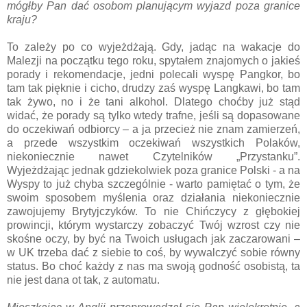
mógłby Pan dać osobom planującym wyjazd poza granice
kraju?
To zależy po co wyjeżdżają. Gdy, jadąc na wakacje do
Malezji na początku tego roku, spytałem znajomych o jakieś
porady i rekomendacje, jedni polecali wyspę Pangkor, bo
tam tak pięknie i cicho, drudzy zaś wyspę Langkawi, bo tam
tak żywo, no i że tani alkohol. Dlatego choćby już stąd
widać, że porady są tylko wtedy trafne, jeśli są dopasowane
do oczekiwań odbiorcy – a ja przecież nie znam zamierzeń,
a przede wszystkim oczekiwań wszystkich Polaków,
niekoniecznie nawet Czytelników „Przystanku”.
Wyjeżdżając jednak gdziekolwiek poza granice Polski - a na
Wyspy to już chyba szczególnie - warto pamiętać o tym, że
swoim sposobem myślenia oraz działania niekoniecznie
zawojujemy Brytyjczyków. To nie Chińczycy z głębokiej
prowincji, którym wystarczy zobaczyć Twój wzrost czy nie
skośne oczy, by być na Twoich usługach jak zaczarowani –
w UK trzeba dać z siebie to coś, by wywalczyć sobie równy
status. Bo choć każdy z nas ma swoją godność osobistą, ta
nie jest dana ot tak, z automatu.