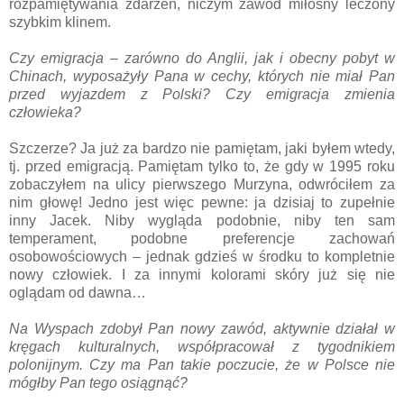
rozpamiętywania zdarzeń, niczym zawód miłosny leczony
szybkim klinem.
Czy emigracja – zarówno do Anglii, jak i obecny pobyt w
Chinach, wyposażyły Pana w cechy, których nie miał Pan
przed wyjazdem z Polski? Czy emigracja zmienia
człowieka?
Szczerze? Ja już za bardzo nie pamiętam, jaki byłem wtedy,
tj. przed emigracją. Pamiętam tylko to, że gdy w 1995 roku
zobaczyłem na ulicy pierwszego Murzyna, odwróciłem za
nim głowę! Jedno jest więc pewne: ja dzisiaj to zupełnie
inny Jacek. Niby wygląda podobnie, niby ten sam
temperament, podobne preferencje zachowań
osobowościowych – jednak gdzieś w środku to kompletnie
nowy człowiek. I za innymi kolorami skóry już się nie
oglądam od dawna…
Na Wyspach zdobył Pan nowy zawód, aktywnie działał w
kręgach kulturalnych, współpracował z tygodnikiem
polonijnym. Czy ma Pan takie poczucie, że w Polsce nie
mógłby Pan tego osiągnąć?