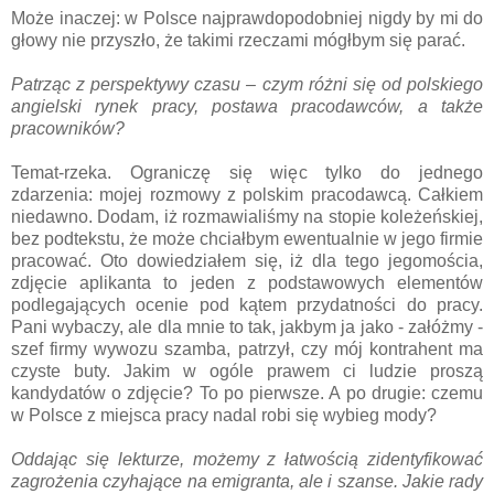
Może inaczej: w Polsce najprawdopodobniej nigdy by mi do
głowy nie przyszło, że takimi rzeczami mógłbym się parać.
Patrząc z perspektywy czasu – czym różni się od polskiego
angielski rynek pracy, postawa pracodawców, a także
pracowników?
Temat-rzeka. Ograniczę się więc tylko do jednego
zdarzenia: mojej rozmowy z polskim pracodawcą. Całkiem
niedawno. Dodam, iż rozmawialiśmy na stopie koleżeńskiej,
bez podtekstu, że może chciałbym ewentualnie w jego firmie
pracować. Oto dowiedziałem się, iż dla tego jegomościa,
zdjęcie aplikanta to jeden z podstawowych elementów
podlegających ocenie pod kątem przydatności do pracy.
Pani wybaczy, ale dla mnie to tak, jakbym ja jako - załóżmy -
szef firmy wywozu szamba, patrzył, czy mój kontrahent ma
czyste buty. Jakim w ogóle prawem ci ludzie proszą
kandydatów o zdjęcie? To po pierwsze. A po drugie: czemu
w Polsce z miejsca pracy nadal robi się wybieg mody?
Oddając się lekturze, możemy z łatwością zidentyfikować
zagrożenia czyhające na emigranta, ale i szanse. Jakie rady