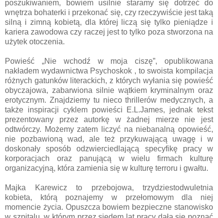
poszukiwaniem, bowiem usilnie staramy się dotrzeć do
wnętrza bohaterki i przekonać się, czy rzeczywiście jest taką
silną i zimną kobietą, dla której liczą się tylko pieniądze i
kariera zawodowa czy raczej jest to tylko poza stworzona na
użytek otoczenia.
Powieść „Nie wchodź w moja ciszę”, opublikowana
nakładem wydawnictwa Psychoskok , to swoista kompilacja
różnych gatunków literackich, z których wyłania się powieść
obyczajowa, zabarwiona silnie wątkiem kryminalnym oraz
erotycznym. Znajdziemy tu nieco thrillerów medycznych, a
także inspiracji cyklem powieści E.L.James, jednak tekst
prezentowany przez autorkę w żadnej mierze nie jest
odtwórczy. Możemy zatem liczyć na niebanalną opowieść,
nie pozbawioną wad, ale też przykuwającą uwagę i w
doskonały sposób odzwierciedlającą specyfikę pracy w
korporacjach oraz panującą w wielu firmach kulturę
organizacyjną, która zamienia się w kulturę terroru i gwałtu.
Majka Karewicz to przebojowa, trzydziestodwuletnia
kobieta, którą poznajemy w przełomowym dla niej
momencie życia. Opuszcza bowiem bezpieczne stanowisko
w szpitalu, w którym przez siedem lat pracy dała się poznać