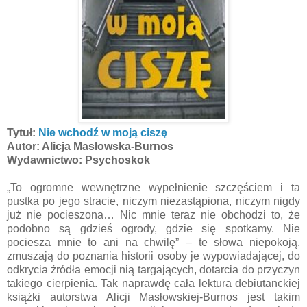
Tytuł:
Nie wchodź w moją ciszę
Autor: Alicja Masłowska-Burnos
Wydawnictwo: Psychoskok
„To ogromne wewnętrzne wypełnienie szczęściem i ta
pustka po jego stracie, niczym niezastąpiona, niczym nigdy
już nie pocieszona… Nic mnie teraz nie obchodzi to, że
podobno są gdzieś ogrody, gdzie się spotkamy. Nie
pociesza mnie to ani na chwilę” – te słowa niepokoją,
zmuszają do poznania historii osoby je wypowiadającej, do
odkrycia źródła emocji nią targających, dotarcia do przyczyn
takiego cierpienia. Tak naprawdę cała lektura debiutanckiej
książki autorstwa Alicji Masłowskiej-Burnos jest takim