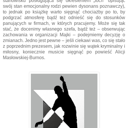
stanowisku posługująca się określeniem „foch” opisując
swój stan emocjonalny rodzi pewien dysonans poznawczy),
to jednak po książkę warto sięgnąć chociażby po to, by
podgrzać atmosferę bądź też odnieść się do stosunków
panujących w firmach, w których pracujemy. Może się tak
stać, że docenimy własnego szefa, bądź też – obserwując
zachowania w organizacji Majki – podejmiemy decyzję o
zmianach. Jedno jest pewne – jeśli ciekawi was, co się stało
z poprzednim prezesem, jak rozwinie się wątek kryminalny i
miłosny, koniecznie musicie sięgnąć po powieść Alicji
Masłowskiej-Burnos.