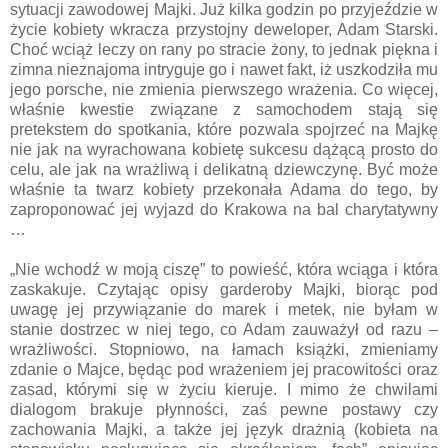
sytuacji zawodowej Majki. Już kilka godzin po przyjeździe w
życie kobiety wkracza przystojny deweloper, Adam Starski.
Choć wciąż leczy on rany po stracie żony, to jednak piękna i
zimna nieznajoma intryguje go i nawet fakt, iż uszkodziła mu
jego porsche, nie zmienia pierwszego wrażenia. Co więcej,
właśnie kwestie związane z samochodem stają się
pretekstem do spotkania, które pozwala spojrzeć na Majkę
nie jak na wyrachowana kobietę sukcesu dążącą prosto do
celu, ale jak na wrażliwą i delikatną dziewczynę. Być może
właśnie ta twarz kobiety przekonała Adama do tego, by
zaproponować jej wyjazd do Krakowa na bal charytatywny
…
„Nie wchodź w moją ciszę” to powieść, która wciąga i która
zaskakuje. Czytając opisy garderoby Majki, biorąc pod
uwagę jej przywiązanie do marek i metek, nie byłam w
stanie dostrzec w niej tego, co Adam zauważył od razu –
wrażliwości. Stopniowo, na łamach książki, zmieniamy
zdanie o Majce, będąc pod wrażeniem jej pracowitości oraz
zasad, którymi się w życiu kieruje. I mimo że chwilami
dialogom brakuje płynności, zaś pewne postawy czy
zachowania Majki, a także jej język drażnią (kobieta na