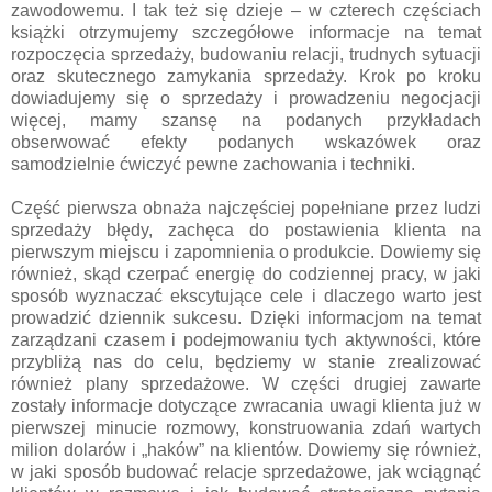
zawodowemu. I tak też się dzieje – w czterech częściach
książki otrzymujemy szczegółowe informacje na temat
rozpoczęcia sprzedaży, budowaniu relacji, trudnych sytuacji
oraz skutecznego zamykania sprzedaży. Krok po kroku
dowiadujemy się o sprzedaży i prowadzeniu negocjacji
więcej, mamy szansę na podanych przykładach
obserwować efekty podanych wskazówek oraz
samodzielnie ćwiczyć pewne zachowania i techniki.
Część pierwsza obnaża najczęściej popełniane przez ludzi
sprzedaży błędy, zachęca do postawienia klienta na
pierwszym miejscu i zapomnienia o produkcie. Dowiemy się
również, skąd czerpać energię do codziennej pracy, w jaki
sposób wyznaczać ekscytujące cele i dlaczego warto jest
prowadzić dziennik sukcesu. Dzięki informacjom na temat
zarządzani czasem i podejmowaniu tych aktywności, które
przybliżą nas do celu, będziemy w stanie zrealizować
również plany sprzedażowe. W części drugiej zawarte
zostały informacje dotyczące zwracania uwagi klienta już w
pierwszej minucie rozmowy, konstruowania zdań wartych
milion dolarów i „haków” na klientów. Dowiemy się również,
w jaki sposób budować relacje sprzedażowe, jak wciągnąć