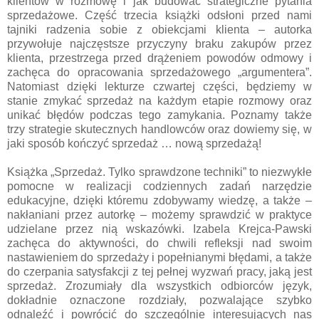
klientów w rozmowę i jak budować strategiczne pytania
sprzedażowe. Część trzecia książki odsłoni przed nami
tajniki radzenia sobie z obiekcjami klienta – autorka
przywołuje najczęstsze przyczyny braku zakupów przez
klienta, przestrzega przed drążeniem powodów odmowy i
zachęca do opracowania sprzedażowego „argumentera”.
Natomiast dzięki lekturze czwartej części, będziemy w
stanie zmykać sprzedaż na każdym etapie rozmowy oraz
unikać błędów podczas tego zamykania. Poznamy także
trzy strategie skutecznych handlowców oraz dowiemy się, w
jaki sposób kończyć sprzedaż … nową sprzedażą!
Książka „Sprzedaż. Tylko sprawdzone techniki” to niezwykłe
pomocne w realizacji codziennych zadań narzędzie
edukacyjne, dzięki któremu zdobywamy wiedzę, a także –
nakłaniani przez autorkę – możemy sprawdzić w praktyce
udzielane przez nią wskazówki. Izabela Krejca-Pawski
zachęca do aktywności, do chwili refleksji nad swoim
nastawieniem do sprzedaży i popełnianymi błędami, a także
do czerpania satysfakcji z tej pełnej wyzwań pracy, jaką jest
sprzedaż. Zrozumiały dla wszystkich odbiorców język,
dokładnie oznaczone rozdziały, pozwalające szybko
odnaleźć i powrócić do szczególnie interesujących nas