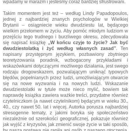
wpadamy w marazm i jesteśmy coraz bardziej sfrustrowani.
Takim momentem jest też – według Lindy Papadopoulos,
jednej z najbardziej znanych psychologów w Wielkiej
Brytanii – osiągniecie wieku dwudziestu lat, będącego
wielkim przełomem w życiu. Aby pomóc młodym ludziom w
przejściu tego trudnego i burzliwego okresu, zdecydowała
się napisać książkę
„W końcu czyje to życie? Jak być
dwudziestolatką i żyć według własnych zasad”
. Ten
napisany przystępnym językiem, pozbawiony zbytniego
teoretyzowania poradnik, wzbogacony przykładami i
wskazówkami dotyczącymi możliwego działania, jest swego
rodzaju drogowskazem, pozwalającym uniknąć typowych
błędów, popełnianych przez ludzi, umożliwiającym otwarcie
się na nowe wyzwania i na nowych ludzi. Wskazanie
dwudziestolatki w tytule może nieco mylić, bowiem tak
naprawdę książka zawiera ważkie treści, przydatne również
czytelniczkom (a nawet czytelnikom) będącym w wieku 30.,
40., czy nawet 50. lat i więcej. Autorka porusza najbardziej
stresogenne tematy, z jakimi boryka się społeczeństwo
niezależnie od szerokości geograficznej, pokazuje również
jak wyjść z kryzysów, jak zmienić swoje życie w taki sposób,
by nasza postawa nie raniła ani osób z naszego otoczenia,