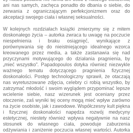
ani nas samych, zachęca ponadto do dbania o siebie, do
zerwania z ograniczającym perfekcjonizmem oraz do
akceptacji swojego ciała i własnej seksualności.
W kolejnych rozdziałach książki zmierzymy się z mitem
doskonałego życia – autorka zwraca tu uwagę na poczucie
niespełnienia i braku osiągnięć, wynikające z
porównywania się do nieistniejącego idealnego wzorca
kreowanego przez media, a także zastanawia się nad
przyczynami motywującego do działania pragnienia, by
„mieć wszystko”. Papadopoulos dotyka również niezwykle
ważnego tematu dotyczącego pragnienia fizycznej
doskonałości. Postęp technologiczny sprawił, że otaczają
nas wyretuszowane zdjęcia, celebry ci robią wszystko, by
zatrzymać młodość i swoim wyglądem przypominać lepsze
wcielenie siebie, nasz wizerunek jest oceniany przez
otoczenie, zaś wyniki tej oceny mogą mieć wpływ zarówno
na życie osobiste, jak i zawodowe. Współczesny kult piękna
i fizycznej doskonałości napędza rozwój medycyny
estetycznej, niestety również wpływa negatywnie na nasz
stosunek do własnego ciała, powoduje zaburzenia
odżywiania i zaniżenie poczucia własnej wartości. Autorka