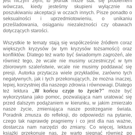
jest niczym złym, to jednak może stać się problemem
wówczas, kiedy jesteśmy skupieni wyłącznie na
poszukiwaniu akceptacji w oczach innych. Pisze ponadto o
seksualności i uprzedmiotowieniu, o unikaniu
prześladowania, osiąganiu niezależności czy obawach
dotyczących starości.
Wszystkie te tematy stają się współcześnie źródłem coraz
większych kryzysów (w tym kryzysów tożsamości) oraz
konfliktów. Dlatego też warto być świadomym zagrożeń, ale
również tego, że wcale nie musimy uczestniczyć w tym
zbiorowym szaleństwie, wcale nie musimy poddawać się
presji. Autorka przytacza wiele przykładów, zarówno tych
negatywnych, jak i tych przekonujących, że można inaczej,
lepiej, korzystniej dla naszego zdrowia i równowagi. Dlatego
też lektura
„W końcu czyje to życie?”
może być
wykorzystana jako pomoc, pozwalająca nam uratować się
przed dalszym podążaniem w kierunku, w jakim zmierzało
nasze życie, zmieniająca nasze postrzeganie świata.
Poradnik zmusza do refleksji, do odpowiedzi na pytanie,
czego tak naprawdę pragniemy i co jest dla nas ważne,
dostarcza nam narzędzi do zmiany. Co więcej, lektura
książki przekonuje nas, że warto sięgnąć również po