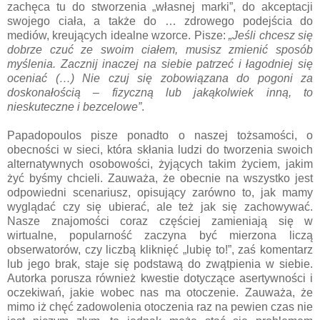
zachęca tu do stworzenia „własnej marki”, do akceptacji
swojego ciała, a także do … zdrowego podejścia do
mediów, kreujących idealne wzorce. Pisze:
„Jeśli chcesz się
dobrze czuć ze swoim ciałem, musisz zmienić sposób
myślenia. Zacznij inaczej na siebie patrzeć i łagodniej się
oceniać (…) Nie czuj się zobowiązana do pogoni za
doskonałością – fizyczną lub jakąkolwiek inną, to
nieskuteczne i bezcelowe”
.
Papadopoulos pisze ponadto o naszej tożsamości, o
obecności w sieci, która skłania ludzi do tworzenia swoich
alternatywnych osobowości, żyjących takim życiem, jakim
żyć byśmy chcieli. Zauważa, że obecnie na wszystko jest
odpowiedni scenariusz, opisujący zarówno to, jak mamy
wyglądać czy się ubierać, ale też jak się zachowywać.
Nasze znajomości coraz częściej zamieniają się w
wirtualne, popularność zaczyna być mierzona liczą
obserwatorów, czy liczbą kliknięć „lubię to!”, zaś komentarz
lub jego brak, staje się podstawą do zwątpienia w siebie.
Autorka porusza również kwestie dotyczące asertywności i
oczekiwań, jakie wobec nas ma otoczenie. Zauważa, że
mimo iż chęć zadowolenia otoczenia raz na pewien czas nie