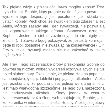
Tak piękną wizję z przeszłości łatwo mógłby zepsuć Trey,
były chłopak Sophie, który pragnie nakłonić ją do powrotu, a
wyrazem jego desperacji jest pocałunek, jaki składa na
ustach kobiety. Pech chce, że świadkiem tego zdarzenia jest
Aleks, którego zasady, ale i gen rywalizacji, nie pozwalają
na zignorowanie takiego afrontu. Stanowczo oznajmia
Sophie: „Jestem o ciebie zazdrosny, i to się nigdy nie
zmieni. (…) Zawsze będę pokazywał, że jesteś tylko moja i
będę to robił dosadnie, nie zważając na konsekwencje (…)”.
Czy w takiej sytuacji można się nie zakochać w takim
mężczyźnie?
Ale Trey i jego szczeniackie próby przekonania Sophie do
powrotu są niczym, wobec wydarzeń rozgrywających się tuż
przed ślubem pary. Okazuje się, że piękna Helena popełniła
samobójstwo, łykając tabletki i popijając je alkoholem. Aleks
jest przekonany, że podana przez policję wersja jej śmierci
jest mało wiarygodna szczególnie, że jego była narzeczona
nie nadużywała alkoholu. Kiedy jednak w centrum
zainteresowania służb śledczych znajduje się Sophie, jako
konkurentka w interesach i miłości Heleny, Aleks jest gotowy