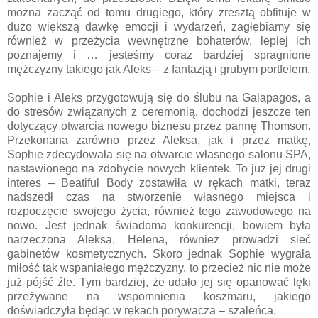
można zacząć od tomu drugiego, który zresztą obfituje w
dużo większą dawkę emocji i wydarzeń, zagłębiamy się
również w przeżycia wewnętrzne bohaterów, lepiej ich
poznajemy i … jesteśmy coraz bardziej spragnione
mężczyzny takiego jak Aleks – z fantazją i grubym portfelem.
Sophie i Aleks przygotowują się do ślubu na Galapagos, a
do stresów związanych z ceremonią, dochodzi jeszcze ten
dotyczący otwarcia nowego biznesu przez pannę Thomson.
Przekonana zarówno przez Aleksa, jak i przez matkę,
Sophie zdecydowała się na otwarcie własnego salonu SPA,
nastawionego na zdobycie nowych klientek. To już jej drugi
interes – Beatiful Body zostawiła w rękach matki, teraz
nadszedł czas na stworzenie własnego miejsca i
rozpoczęcie swojego życia, również tego zawodowego na
nowo. Jest jednak świadoma konkurencji, bowiem była
narzeczona Aleksa, Helena, również prowadzi sieć
gabinetów kosmetycznych. Skoro jednak Sophie wygrała
miłość tak wspaniałego mężczyzny, to przecież nic nie może
już pójść źle. Tym bardziej, że udało jej się opanować lęki
przeżywane na wspomnienia koszmaru, jakiego
doświadczyła będąc w rękach porywacza – szaleńca.