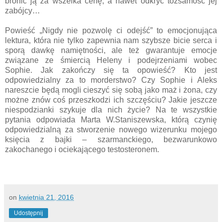
bronić ją za wszelka cenę, a nawet odkryć tożsamość jej
zabójcy…
Powieść „Nigdy nie pozwolę ci odejść” to emocjonująca
lektura, która nie tylko zapewnia nam szybsze bicie serca i
sporą dawkę namiętności, ale też gwarantuje emocje
związane ze śmiercią Heleny i podejrzeniami wobec
Sophie. Jak zakończy się ta opowieść? Kto jest
odpowiedzialny za to morderstwo? Czy Sophie i Aleks
nareszcie będą mogli cieszyć się sobą jako maż i żona, czy
możne znów coś przeszkodzi ich szczęściu? Jakie jeszcze
niespodzianki szykuje dla nich życie? Na te wszystkie
pytania odpowiada Marta W.Staniszewska, którą czynię
odpowiedzialną za stworzenie nowego wizerunku mojego
księcia z bajki – szarmanckiego, bezwarunkowo
zakochanego i ociekającego testosteronem.
on
kwietnia 21, 2016
Udostępnij