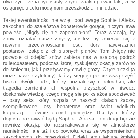
otworzyć, trzeba być elastycznym i zaakceptować fakt, że w
osiągnięciu celu mogą nam przeszkodzić inni ludzie.
Takiej ewentualności nie wzięli pod uwagę Sophie i Aleks,
zakochani do szaleństwa bohaterowie gorącej niczym lawa
powieści „Nigdy cię nie zapomniałam”. Teraz wracają, by
znów rozpalać nasze zmysły, ale też, by zmierzyć się z
nowymi przeciwnościami losu, który najwyraźniej
postanowił zakpić z ich ślubnych planów. Tom „Nigdy nie
pozwolę ci odejść” znów zabiera nas w szaloną podróż
rollercoasterem, podczas której zyskujemy okazję zarówno
do śmiechu, jak i przeżywamy chwilę grozy. Czytelniczki (a
może nawet czytelnicy), którzy sięgnęli po pierwszą część
historii dwójki ludzi, którzy poznali się i pokochali, ale
tragedia zamieniła ich wspólną przyszłość w niwecz,
doskonale wiedzą, czego mogą się po książce spodziewać
– ostry seks, który rozpala w naszych ciałach żądzę,
skomplikowane losy bohaterów oraz świat wielkich
korporacji i równie dużych pieniędzy. Dla tych, którzy
dopiero poznawać będą Sophie i Aleksa, tom drugi będzie
również okazją, do rozsmakowania się w atmosferze
namiętności, ale też i do powrotu, wraz ze wspomnieniami
zakochanych, do przeszłości. Dzięki temu lekturę śmiało