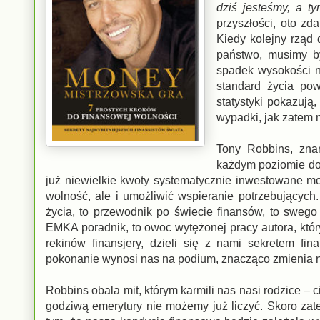
dziś jesteśmy, a t
przyszłości, oto z
Kiedy kolejny rząd 
państwo, musimy b
spadek wysokości n
standard życia po
statystyki pokazują
wypadki, jak zatem
Tony Robbins, znan
każdym poziomie do
już niewielkie kwoty systematycznie inwestowane mo
wolność, ale i umożliwić wspieranie potrzebujących
życia, to przewodnik po świecie finansów, to swe
EMKA poradnik, to owoc wytężonej pracy autora, któr
rekinów finansjery, dzieli się z nami sekretem f
pokonanie wynosi nas na podium, znacząco zmienia 
Robbins obala mit, którym karmili nas nasi rodzice – 
godziwą emerytury nie możemy już liczyć. Skoro zat