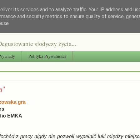
liver its services and to analyze traffic. Your IP address and us
rmance and security metrics to ensure quality of service, gene
buse.
egustowanie słodyczy życia...
Wywiady
Polityka Prywatności
a"
zowska gra
ns
dio EMKA
dochód z pracy nigdy nie pozwoli wypełnić luki między miejs