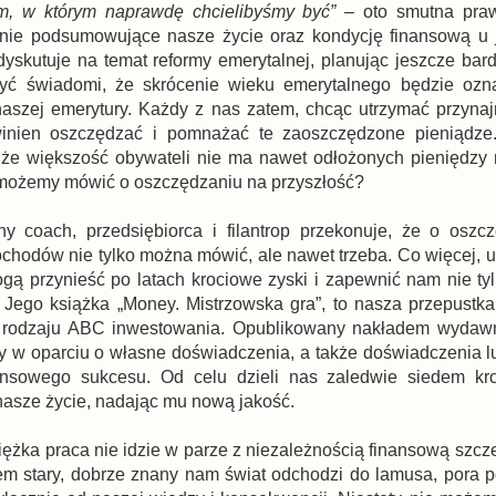
ym, w którym naprawdę chcielibyśmy być”
– oto smutna pra
danie podsumowujące nasze życie oraz kondycję finansową u 
dyskutuje na temat reformy emerytalnej, planując jeszcze bard
yć świadomi, że skrócenie wieku emerytalnego będzie ozna
aszej emerytury. Każdy z nas zatem, chcąc utrzymać przyna
winien oszczędzać i pomnażać te zaoszczędzone pieniądz
, że większość obywateli nie ma nawet odłożonych pieniędzy 
 możemy mówić o oszczędzaniu na przyszłość?
y coach, przedsiębiorca i filantrop przekonuje, że o oszc
chodów nie tylko można mówić, ale nawet trzeba. Co więcej, 
gą przynieść po latach krociowe zyski i zapewnić nam nie ty
. Jego książka „Money. Mistrzowska gra”, to nasza przepustk
go rodzaju ABC inwestowania. Opublikowany nakładem wydawn
y w oparciu o własne doświadczenia, a także doświadczenia lu
inansowego sukcesu. Od celu dzieli nas zaledwie siedem kr
nasze życie, nadając mu nową jakość.
ciężka praca nie idzie w parze z niezależnością finansową szcz
em stary, dobrze znany nam świat odchodzi do lamusa, pora p