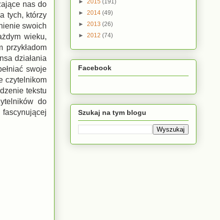
►
2015
(191)
żające nas do
►
2014
(49)
a tych, którzy
►
2013
(26)
nienie swoich
►
2012
(74)
ażdym wieku,
ym przykładom
nsa działania
Facebook
pełniać swoje
e czytelnikom
edzenie tekstu
zytelników do
 fascynującej
Szukaj na tym blogu