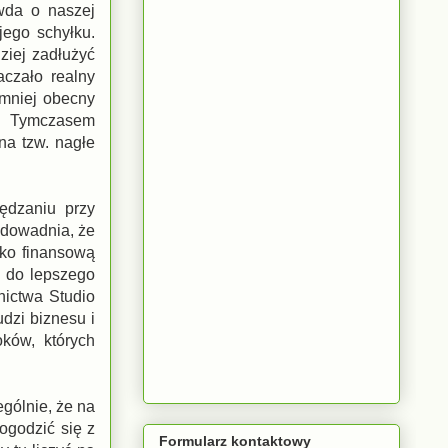
wda o naszej
jego schyłku.
ziej zadłużyć
czało realny
jmniej obecny
e. Tymczasem
na tzw. nagłe
zędzaniu przy
udowadnia, że
lko finansową
a do lepszego
ictwa Studio
dzi biznesu i
oków, których
ególnie, że na
ogodzić się z
Formularz kontaktowy