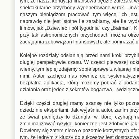
tym, że nasza kondycja finansowa będzie zależała wy
spektakularne przychody wygenerowane w rok – inwe
naszym pieniądzom pracować, tym więcej ich jest.
naprawdę nie jest istotne ile zarabiamy, ale ile wyd
filmów, jak „Dziewięć i pół tygodnia” czy „Batman”,
przy tak astronomicznych przychodach można otrze
zaciągania zobowiązań finansowych, ale pomnażać p
Kolejne rozdziały odsłaniają przed nami kroki przybl
długiej perspektywie czasu. W części pierwszej od
wiemy, tym lepiej zdajemy sobie sprawę z własnej ni
nimi. Autor zachęca nas również do systematyczn
bezpłatna aplikacja, którą możemy pobrać z podan
działania oraz jeden z sekretów bogactwa – wdzięczn
Dzięki części drugiej mamy szansę nie tylko pozna
dziedzinie ekspertami. Jak wyjaśnia autor, zanim pr
że świat pieniędzy to dżungla, w której czyhają n
zminimalizować ryzyko, konieczne jest zdobycie jak
Dowiemy się zatem nieco o pozornie korzystnych ofert
tym, że jednym z kluczy do sukcesów jest dostosowa