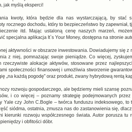
 jak myślą eksperci!
nia kwoty, która będzie dla nas wystarczającą, by stać s
ty rocznego dochodu, który to bezpieczeństwo by zapewniał, tj
ieczenie itd. Mając ustaloną cenę naszych marzeń, może
ć specjalna aplikacja It`s Your Money, dostępna na stronie aut
onej aktywności w obszarze inwestowania. Dowiadujemy się z n
nia z niej, pomnażając swoje pieniądze. Co więcej, zyskuj
m rzeczywiste alokacje aktywów, stosowane przez najlepszy
etami społeczności finansowej i umożliwia stworzenie gwarant
gię „na każdą pogodę” oraz produkt, zwany hybrydową rentą ka
rognozy rozwoju gospodarczego, ale będziemy mieli szansę poz
sów, i co więcej – poznamy strategię podejmowanych przez 
ty Yale czy John C.Bogle – twórca funduszu indeksowego, to t
ęść siódma, ostatnia, zmusza nas do zastanowienia się, dlacz
i kierunki rozwoju współczesnego świata. Autor porusza tu 
ieniędzy i obfitości dóbr.