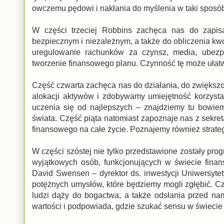
owczemu pędowi i nakłania do myślenia w taki sposób,
W części trzeciej Robbins zachęca nas do zapisa
bezpiecznym i niezależnym, a także do obliczenia kwo
uregulowanie rachunków za czynsz, media, ubezp
tworzenie finansowego planu. Czynność tę może ułatwi
Część czwarta zachęca nas do działania, do zwiększ
alokacji aktywów i zdobywamy umiejętność korzysta
uczenia się od najlepszych – znajdziemy tu bowie
świata. Część piąta natomiast zapoznaje nas z sekr
finansowego na całe życie. Poznajemy również strate
W części szóstej nie tylko przedstawione zostały p
wyjątkowych osób, funkcjonujących w świecie finan
David Swensen – dyrektor ds. inwestycji Uniwersyte
potężnych umysłów, które będziemy mogli zgłębić. Cz
ludzi dąży do bogactwa, a także odsłania przed nam
wartości i podpowiada, gdzie szukać sensu w świecie p