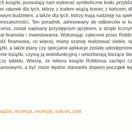
ach książki, pozwalają nam wykonać symboliczne kroki, przybli
i ratunek dla tych, którzy z trudem wiążą koniec z końcem, dl
wym budżetem, a także dla tych, którzy mają nadzieję na speł
 niezależności. Ten poradnik, adresowany do odbiorców w k
enia, został napisany przystępnym językiem, a dzięki liczn
at finansów i inwestowania. Wykonując zalecone przez Robbi
ość finansowa, co więcej, mamy szansę realizować siebie, s
ki, a także plany czy specjalne aplikacje zostały udostępnion
ie książki, czynią ją wielofunkcyjną i umożliwiają bieżące śl
zy tabletu. Wierzę, że lektura książki Robbinsa zachęci c
inansowymi, a być może będzie stanowiła dopiero początek tej
niądze
,
recenzja
,
recenzje
,
sukces
,
zysk