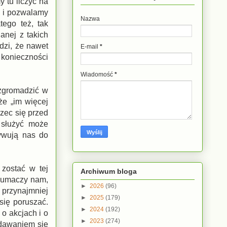
 tu liczyć na
y i pozwalamy
Nazwa
tego też, tak
anej z takich
dzi, że nawet
E-mail
*
 konieczności
Wiadomość
*
 zgromadzić w
że „im więcej
zec się przed
 służyć może
ywują nas do
 zostać w tej
Archiwum bloga
tłumaczy nam,
►
2026
(96)
 przynajmniej
►
2025
(179)
się poruszać.
►
2024
(192)
 o akcjach i o
►
2023
(274)
ddawaniem się