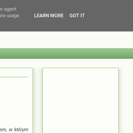
er-agent
rate usage
LEARN MORE
GOT IT
cem, w którym