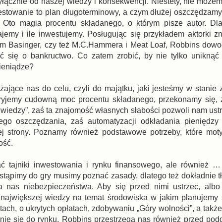
łącznie od naszej wiedzy i konsekwencji. Niestety, nie możemy
stowanie to plan długoterminowy, a czym dłużej oszczędzam
 Oto magia procentu składanego, o którym pisze autor. Dla
ajemy i ile inwestujemy. Posługując się przykładem aktorki zn
 Kim Basinger, czy też M.C.Hammera i Meat Loaf, Robbins dowo
ć się o bankructwo. Co zatem zrobić, by nie tylko uniknąć
ieniądze?
iżające nas do celu, czyli do majątku, jaki jesteśmy w stanie
kryjemy cudowną moc procentu składanego, przekonamy się, 
ewiedzy”, zaś ta znajomość własnych słabości pozwoli nam ustr
ego oszczędzania, zaś automatyzacji odkładania pieniędzy
ej strony. Poznamy również podstawowe potrzeby, które mot
ość.
ć tajniki inwestowania i rynku finansowego, ale również …
zystąpimy do gry musimy poznać zasady, dlatego też dokładnie 
a nas niebezpieczeństwa. Aby się przed nimi ustrzec, albo
 największej wiedzy na temat środowiska w jakim planujemy 
ach, o ukrytych opłatach, zdobywaniu „Góry wolności”, a także
nie się do rynku. Robbins przestrzega nas również przed po