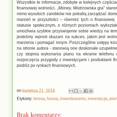
Wszystkie te informacje, zdobyte w kolejnych części
finansowej wolności. „Money. Mistrzowska gra” stanow
mimo wysokich zarobków nie potrafią zarządzać domo
marzeń w przyszłości – również tych o finansowej
statusie społecznym, o różnych poziomach wykształc
umożliwia szybkie przyswojenie sobie wiedzy na tem
jesteśmy wprost skazani na sukces, jakim jest woln
marzenia i pomagać innym. Poszczególne ustępy książ
na stronie autora - stanowią one doskonałe uzupełnien
czy stopnia wykonania planu na ekranie telefonu c
rozpoczęcia przygody z inwestycjami i produktami f
podróż po rynkach finansowych.
on
kwietnia 21, 2016
Etykiety:
bessa
,
hossa
,
inwestowanie
,
inwestycje
,
pie
Brak komentarzy: