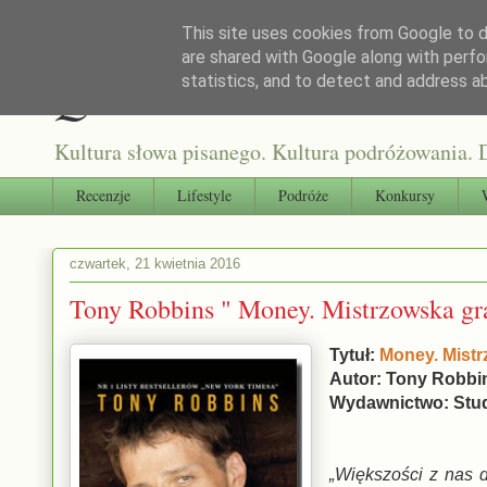
This site uses cookies from Google to de
are shared with Google along with perfo
Qultura słowa
statistics, and to detect and address a
Kultura słowa pisanego. Kultura podróżowania. D
Recenzje
Lifestyle
Podróże
Konkursy
czwartek, 21 kwietnia 2016
Tony Robbins " Money. Mistrzowska gr
Tytuł:
Money. Mistr
Autor: Tony Robbi
Wydawnictwo: Stu
„Większości z nas 