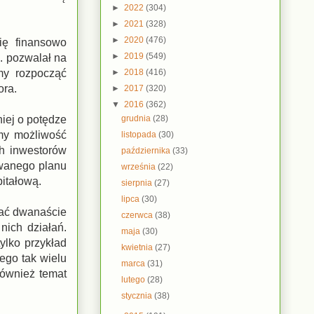
►
2022
(304)
►
2021
(328)
►
2020
(476)
ię finansowo
►
2019
(549)
. pozwalał na
►
2018
(416)
my rozpocząć
ora.
►
2017
(320)
▼
2016
(362)
grudnia
(28)
iej o potędze
emy możliwość
listopada
(30)
ch inwestorów
października
(33)
owanego planu
września
(22)
pitałową.
sierpnia
(27)
lipca
(30)
nać dwanaście
czerwca
(38)
nich działań.
maja
(30)
ylko przykład
kwietnia
(27)
ego tak wielu
marca
(31)
również temat
lutego
(28)
stycznia
(38)