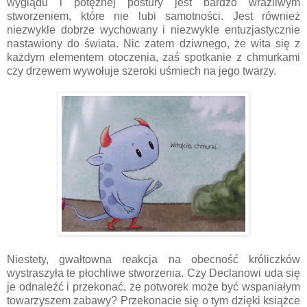
wyglądu i potężnej postury jest bardzo wrażliwym
stworzeniem, które nie lubi samotności. Jest również
niezwykle dobrze wychowany i niezwykle entuzjastycznie
nastawiony do świata. Nic zatem dziwnego, że wita się z
każdym elementem otoczenia, zaś spotkanie z chmurkami
czy drzewem wywołuje szeroki uśmiech na jego twarzy.
Niestety, gwałtowna reakcja na obecność króliczków
wystraszyła te płochliwe stworzenia. Czy Declanowi uda się
je odnaleźć i przekonać, że potworek może być wspaniałym
towarzyszem zabawy? Przekonacie się o tym dzięki książce