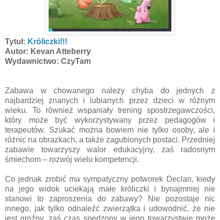
Tytuł:
Króliczki!!!
Autor: Kevan Atteberry
Wydawnictwo: CzyTam
Zabawa w chowanego należy chyba do jednych z
najbardziej znanych i lubianych przez dzieci w różnym
wieku. To również wspaniały trening spostrzegawczości,
który może być wykorzystywany przez pedagogów i
terapeutów. Szukać można bowiem nie tylko osoby, ale i
różnic na obrazkach, a także zagubionych postaci. Przedniej
zabawie towarzyszy walor edukacyjny, zaś radosnym
śmiechom – rozwój wielu kompetencji.
Co jednak zrobić ma sympatyczny potworek Declan, kiedy
na jego widok uciekają małe króliczki i bynajmniej nie
stanowi to zaproszenia do zabawy? Nie pozostaje nic
innego, jak tylko odnaleźć zwierzątka i udowodnić, że nie
jest groźny, zaś czas spędzony w jego towarzystwie może