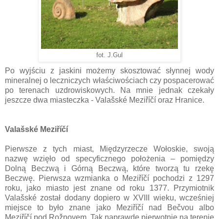
fot. J.Gul
Po wyjściu z jaskini możemy skosztować słynnej wody
mineralnej o leczniczych właściwościach czy pospacerować
po terenach uzdrowiskowych. Na mnie jednak czekały
jeszcze dwa miasteczka - Valašské Meziříčí oraz Hranice.
Valašské Meziříčí
Pierwsze z tych miast, Międzyrzecze Wołoskie, swoją
nazwę wzięło od specyficznego położenia – pomiędzy
Dolną Beczwą i Górną Beczwą, które tworzą tu rzekę
Beczwę. Pierwsza wzmianka o Meziříčí pochodzi z 1297
roku, jako miasto jest znane od roku 1377. Przymiotnik
Valašské został dodany dopiero w XVIII wieku, wcześniej
miejsce to było znane jako Meziříčí nad Bečvou albo
Meziříčí pod Rožnovem. Tak naprawdę pierwotnie na terenie