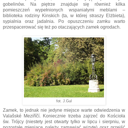
gobelinów. Na piętrze znajduje się również kilka
pomieszczeń wypełnionych wspaniałymi meblami –
biblioteka rodziny Kinskich (ta, w której straszy Elżbieta),
sypialnia oraz jadalnia. Po opuszczeniu zamku warto
przespacerować się też po otaczających zamek ogrodach.
fot. J.Gul
Zamek, to jednak nie jedyne miejsce warte odwiedzenia w
Valašské Meziříčí. Koniecznie trzeba zajrzeć do Kościoła
św. Trójcy (niestety jest otwarty tylko w lipcu i sierpniu, w
pozostałe miesiące należy zamawiać wizytę) oraz przejść