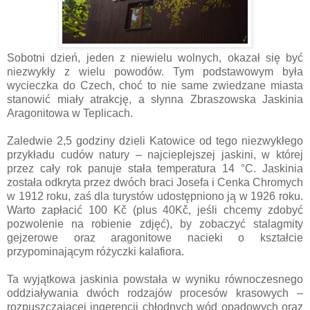
Sobotni dzień, jeden z niewielu wolnych, okazał się być
niezwykły z wielu powodów. Tym podstawowym była
wycieczka do Czech, choć to nie same zwiedzane miasta
stanowić miały atrakcję, a słynna Zbraszowska Jaskinia
Aragonitowa w Teplicach.
Zaledwie 2,5 godziny dzieli Katowice od tego niezwykłego
przykładu cudów natury – najcieplejszej jaskini, w której
przez cały rok panuje stała temperatura 14 °C. Jaskinia
została odkryta przez dwóch braci Josefa i Cenka Chromych
w 1912 roku, zaś dla turystów udostępniono ją w 1926 roku.
Warto zapłacić 100 Kč (plus 40Kč, jeśli chcemy zdobyć
pozwolenie na robienie zdjęć), by zobaczyć stalagmity
gejzerowe oraz aragonitowe nacieki o kształcie
przypominającym różyczki kalafiora.
Ta wyjątkowa jaskinia powstała w wyniku równoczesnego
oddziaływania dwóch rodzajów procesów krasowych –
rozpuszczającej ingerencji chłodnych wód opadowych oraz