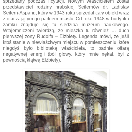
sprzedany podczas licytacji. Nowym właścicielem został
przedstawiciel rodziny hrabskiej Seilernów dr. Ladislav
Seilern-Aspang, który w 1943 roku sprzedał cały obiekt wraz
z otaczającym go parkiem miastu. Od roku 1948 w budynku
zamku znajduje się tu siedziba muzeum naukowego.
Wtajemniczeni twierdzą, że mieszka tu również … duch
pierwszej żony Rudolfa – Elżbiety. Legenda mówi, że jeśli
ktoś stanie w niewłaściwym miejscu w pomieszczeniu, które
niegdyś było biblioteką właściciela, to padnie ofiarą
negatywnej energii (ból głowy, który mnie nękał, był z
pewnością klątwą Elżbiety).