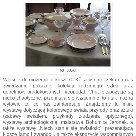
fot. J.Gul
Wejście do muzeum to koszt 70 Kč, a w nim czeka na nas
zwiedzanie pokaźnej kolekcji rodzimego szkła oraz
gobelinów produkowanych nieopodal. Choć ekspozycje są
nieco chaotyczne, przenikają się wzajemnie, to i tak można
wyłowić to, co nas zainteresuje. Znajdziemy tu m.in.
wystawę dotyczącą kolorowego świata przyrody oraz sztuki
(zabawy światłem, przykłady złudzenia optycznego),
wystawę archeologiczną, malarstwa Bohumíra Jaronek, a
także wystawę „Niech stanie się światłość”, prezentującą
klosze lamp i żyrandoli, a także ekspozycję wspomnianych