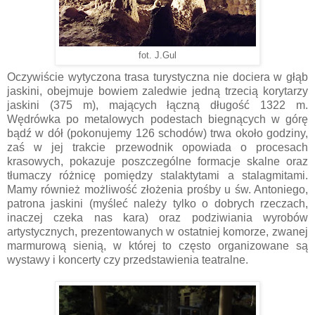
fot. J.Gul
Oczywiście wytyczona trasa turystyczna nie dociera w głąb
jaskini, obejmuje bowiem zaledwie jedną trzecią korytarzy
jaskini (375 m), mających łączną długość 1322 m.
Wędrówka po metalowych podestach biegnących w górę
bądź w dół (pokonujemy 126 schodów) trwa około godziny,
zaś w jej trakcie przewodnik opowiada o procesach
krasowych, pokazuje poszczególne formacje skalne oraz
tłumaczy różnicę pomiędzy stalaktytami a stalagmitami.
Mamy również możliwość złożenia prośby u św. Antoniego,
patrona jaskini (myśleć należy tylko o dobrych rzeczach,
inaczej czeka nas kara) oraz podziwiania wyrobów
artystycznych, prezentowanych w ostatniej komorze, zwanej
marmurową sienią, w której to często organizowane są
wystawy i koncerty czy przedstawienia teatralne.