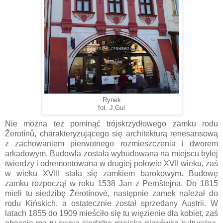
Rynek
fot. J.Gul
Nie można też pominąć trójskrzydłowego zamku rodu
Žerotínů, charakteryzującego się architekturą renesansową
z zachowaniem pierwotnego rozmieszczenia i dworem
arkadowym. Budowla została wybudowana na miejscu byłej
twierdzy i odremontowana w drugiej połowie XVII wieku, zaś
w wieku XVIII stała się zamkiem barokowym. Budowę
zamku rozpoczął w roku 1538 Jan z Pernštejna. Do 1815
mieli tu siedzibę Žerotínové, następnie zamek należał do
rodu Kińskich, a ostatecznie został sprzedany Austrii. W
latach 1855 do 1909 mieściło się tu więzienie dla kobiet, zaś