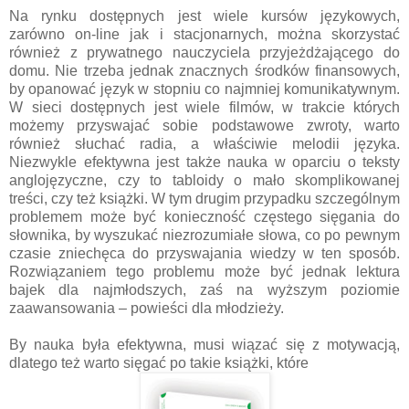
Na rynku dostępnych jest wiele kursów językowych,
zarówno on-line jak i stacjonarnych, można skorzystać
również z prywatnego nauczyciela przyjeżdżającego do
domu. Nie trzeba jednak znacznych środków finansowych,
by opanować język w stopniu co najmniej komunikatywnym.
W sieci dostępnych jest wiele filmów, w trakcie których
możemy przyswajać sobie podstawowe zwroty, warto
również słuchać radia, a właściwie melodii języka.
Niezwykle efektywna jest także nauka w oparciu o teksty
anglojęzyczne, czy to tabloidy o mało skomplikowanej
treści, czy też książki. W tym drugim przypadku szczególnym
problemem może być konieczność częstego sięgania do
słownika, by wyszukać niezrozumiałe słowa, co po pewnym
czasie zniechęca do przyswajania wiedzy w ten sposób.
Rozwiązaniem tego problemu może być jednak lektura
bajek dla najmłodszych, zaś na wyższym poziomie
zaawansowania – powieści dla młodzieży.
By nauka była efektywna, musi wiązać się z motywacją,
dlatego też warto sięgać po takie książki, które