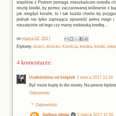
wspólnie z Piotrem pomaga mieszkańcom osiedla ch
resztę kredki, by pomoc zaczarowanej królewnie z baj
jak niegdyś koralik, to i tak każda chwila tej przygo
jednak nie tylko zajmująca opowieść pełna magii i
niezależnie od tego czy mamy niebieską kredkę…
on
marca 02, 2017
Etykiety:
dzieci
,
dziecko
,
Karolcia
,
kredka
,
kredki
,
lekt
4 komentarze:
Uzależniona od książek
2 marca 2017 11:16
Być może kupię to dla siostry. Na pewno będz
Odpowiedz
Odpowiedzi
Qultura słowa
2 marca 2017 11:20