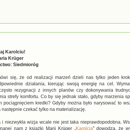
taj Karolciu!
aria Krüger
ctwo: Siedmioróg
wi się, że od realizacji marzeń dzieli nas tylko jeden kro
dpowiednie działania, kierując swoją energię na cel. Wyma
 często rezygnacji z innych planów czy dokonywania trudny
ia strefy komfortu. Co by się jednak stało, gdyby marzenia sp
m pociągnięciem kredki? Gdyby można było narysować to wsz
 następnie czekać tylko na materializację.
 i niezwykła wizja wcale nie jest taka nieprawdopodobna. W
 znanej nam z książki Marii Krüger
„
Karolcia
”
dowodzą, że wys