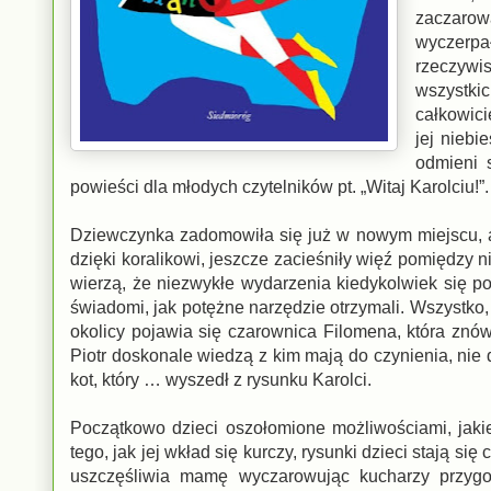
zaczarowa
wyczerp
rzeczywis
wszystki
całkowici
jej niebi
odmieni s
powieści dla młodych czytelników pt. „Witaj Karolciu!”
Dziewczynka zadomowiła się już w nowym miejscu, a p
dzięki koralikowi, jeszcze zacieśniły więź pomiędzy n
wierzą, że niezwykłe wydarzenia kiedykolwiek się po
świadomi, jak potężne narzędzie otrzymali. Wszystko,
okolicy pojawia się czarownica Filomena, która znó
Piotr doskonale wiedzą z kim mają do czynienia, nie d
kot, który … wyszedł z rysunku Karolci.
Początkowo dzieci oszołomione możliwościami, jakie
tego, jak jej wkład się kurczy, rysunki dzieci stają s
uszczęśliwia mamę wyczarowując kucharzy przygot