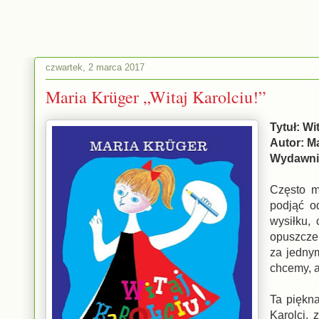
czwartek, 2 marca 2017
Maria Krüger „Witaj Karolciu!”
Tytuł: Wi
Autor: M
Wydawni
Często mó
podjąć o
wysiłku,
opuszczen
za jedny
chcemy, a
Ta piękna
Karolci,