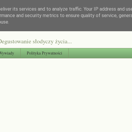
liver its services and to analyze traffic. Your IP address and us
rmance and security metrics to ensure quality of service, gene
buse.
egustowanie słodyczy życia...
Wywiady
Polityka Prywatności