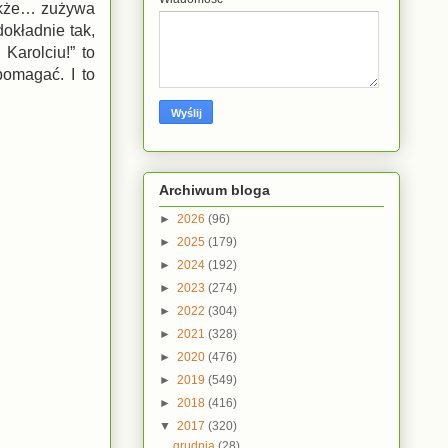
akże… zużywa
dokładnie tak,
 Karolciu!” to
pomagać. I to
Archiwum bloga
►
2026
(96)
►
2025
(179)
►
2024
(192)
►
2023
(274)
►
2022
(304)
►
2021
(328)
►
2020
(476)
►
2019
(549)
►
2018
(416)
▼
2017
(320)
grudnia
(28)