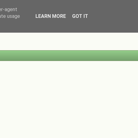
er-agent
rate usage
LEARN MORE
GOT IT