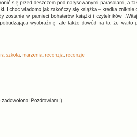
ronić się przed deszczem pod narysowanymi parasolami, a t
ki. I choć wiadomo jak zakończy się książka – kredka zniknie 
dy zostanie w pamięci bohaterów książki i czytelników. „Witaj
 pobudzająca wyobraźnię, ale także dowód na to, że warto 
ura szkoła
,
marzenia
,
recenzja
,
recenzje
ie zadowolona! Pozdrawiam ;)