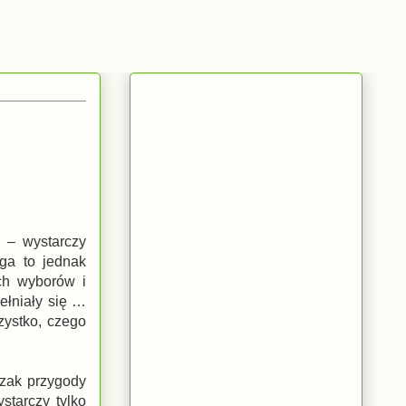
k – wystarczy
ga to jednak
ch wyborów i
ełniały się …
ystko, czego
szak przygody
tarczy tylko