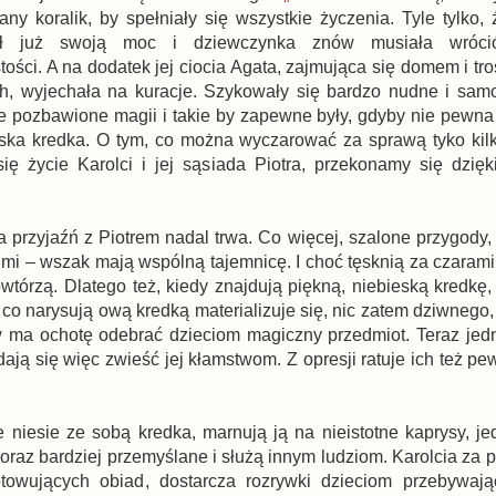
ny koralik, by spełniały się wszystkie życzenia. Tyle tylko, 
ał już swoją moc i dziewczynka znów musiała wróci
tości. A na dodatek jej ciocia Agata, zajmująca się domem i tr
ch, wyjechała na kuracje. Szykowały się bardzo nudne i sam
e pozbawione magii i takie by zapewne były, gdyby nie pewna
eska kredka. O tym, co można wyczarować za sprawą tyko kilk
ię życie Karolci i jej sąsiada Piotra, przekonamy się dzięki
.
rzyjaźń z Piotrem nadal trwa. Co więcej, szalone przygody, j
imi – wszak mają wspólną tajemnicę. I choć tęsknią za czarami,
wtórzą. Dlatego też, kiedy znajdują piękną, niebieską kredkę,
 co narysują ową kredką materializuje się, nic zatem dziwnego
w ma ochotę odebrać dzieciom magiczny przedmiot. Teraz jedn
ają się więc zwieść jej kłamstwom. Z opresji ratuje ich też pe
 niesie ze sobą kredka, marnują ją na nieistotne kaprysy, j
ię coraz bardziej przemyślane i służą innym ludziom. Karolcia za
owujących obiad, dostarcza rozrywki dzieciom przebywając