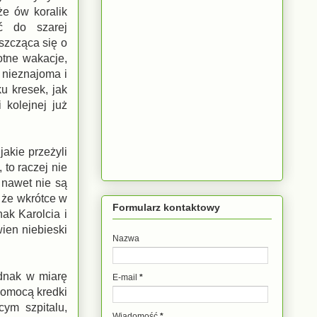
że ów koralik
ć do szarej
oszcząca się o
otne wakacje,
 nieznajoma i
u kresek, jak
 kolejnej już
akie przeżyli
 to raczej nie
 nawet nie są
, że wkrótce w
Formularz kontaktowy
ak Karolcia i
wien niebieski
Nazwa
ednak w miarę
E-mail
*
 pomocą kredki
ym szpitalu,
Wiadomość
*