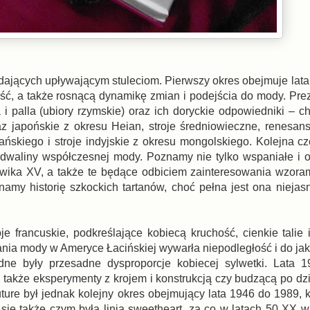
dających upływającym stuleciom. Pierwszy okres obejmuje lata 
ość, a także rosnącą dynamikę zmian i podejścia do mody. Pr
a i palla (ubiory rzymskie) oraz ich doryckie odpowiedniki – ch
z japońskie z okresu Heian, stroje średniowieczne, renesan
ańskiego i stroje indyjskie z okresu mongolskiego. Kolejna c
odwaliny współczesnej mody. Poznamy nie tylko wspaniałe i 
ika XV, a także te będące odbiciem zainteresowania wzoram
amy historię szkockich tartanów, choć pełna jest ona niejasn
 francuskie, podkreślające kobiecą kruchość, cienkie talie i
ania mody w Ameryce Łacińskiej wywarła niepodległość i do ja
dne były przesadne dysproporcje kobiecej sylwetki. Lata 
 także eksperymenty z krojem i konstrukcją czy budzącą po dzi
ture był jednak kolejny okres obejmujący lata 1946 do 1989, k
ię także czym była linia sweetheart, za co w latach 50 XX 