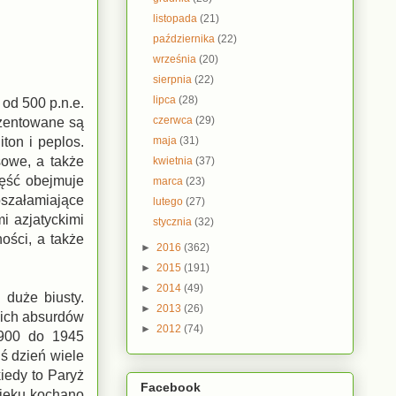
listopada
(21)
października
(22)
września
(20)
sierpnia
(22)
lipca
(28)
od 500 p.n.e.
czerwca
(29)
ezentowane są
maja
(31)
iton i peplos.
sowe, a także
kwietnia
(37)
zęść obejmuje
marca
(23)
oszałamiające
lutego
(27)
i azjatyckimi
stycznia
(32)
ości, a także
►
2016
(362)
►
2015
(191)
►
2014
(49)
 duże biusty.
►
2013
(26)
kich absurdów
►
2012
(74)
1900 do 1945
ś dzień wiele
iedy to Paryż
Facebook
wieku kochano