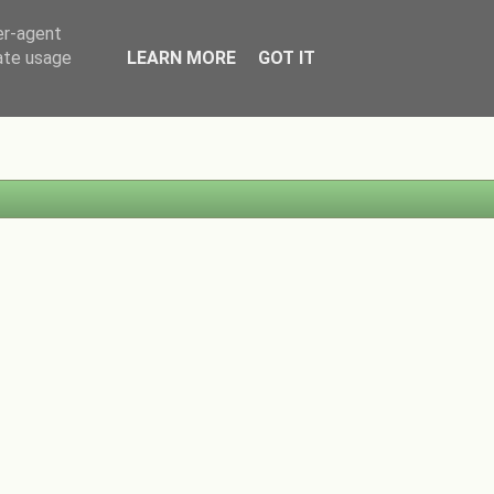
er-agent
rate usage
LEARN MORE
GOT IT