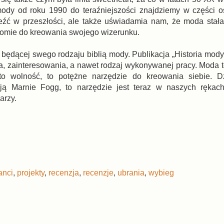
ę mody od roku 1990 do teraźniejszości znajdziemy w części os
leźć w przeszłości, ale także uświadamia nam, że moda stał
domie do kreowania swojego wizerunku.
będącej swego rodzaju biblią mody. Publikacja „Historia mody
cia, zainteresowania, a nawet rodzaj wykonywanej pracy. Moda 
o wolność, to potężne narzędzie do kreowania siebie. Dz
ją Marnie Fogg, to narzędzie jest teraz w naszych rękac
arzy.
anci
,
projekty
,
recenzja
,
recenzje
,
ubrania
,
wybieg