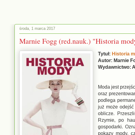
środa, 1 marca 2017
Marnie Fogg (red.nauk.) "Historia mod
Tytuł:
Historia 
Autor: Marnie F
Wydawnictwo:
Moda jest przejś
oraz prezentowan
podlega permane
już może odejść 
oblicze. Przesz
Rzymie, po hau
gospodarki. Ozna
pokazy mody, cz