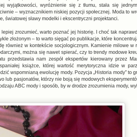
jej wyjątkowości, wyróżnienie się z tłumu, stała się jedny
eciwnie – wyznacznikiem niskiej pozycji społecznej. Moda to wr
ze, światowej sławy modelki i ekscentryczni projektanci.
lepiej zrozumieć, warto poznać jej historię. I choć tak napra
kle złożonym – to warto sięgać po publikacje, które koncentrują
odę również w kontekście socjologicznym. Kamienie milowe w
rczymi, można się nawet spierać, czy to trendy modowe kreu
tematu przedstawia nam zespół ekspertów kierowany przez M
niałej książce, której wartość merytoryczna idzie w par
zić wspomnianą ewolucję mody. Pozycja „Historia mody” to gra
wo lub pasjonatów, którzy nie boją się modowych eksperymentó
o rodzaju ABC mody i sposób, by w drodze zrozumienia mody, w