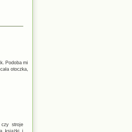
tak. Podoba mi
 cała otoczka,
czy stroje
a książki i