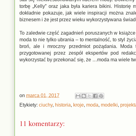
torbę „Kelly” oraz jaka była kariera bikini. Histori
dokładnie pokazuje, jak wiele inspiracji można zna
biznesem i że jest przez wieku wykorzystywana świa
To zaledwie część zagadnień poruszanych w książce 
moda to nie tylko ubrania – to mentalność, to styl ży
broń, ale i mroczny przedmiot pożądania. Moda t
przygotowanej przez zespół ekspertów pod redakc
wykorzystać by przekonać się, że …moda ma wiele tw
on
marca 01, 2017
Etykiety:
ciuchy
,
historia
,
kroje
,
moda
,
modelki
,
projekt
11 komentarzy: