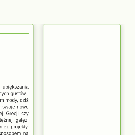
, upiększania
cych gustów i
em mody, dziś
ąc swoje nowe
ej Grecji czy
ężnej gałęzi
ież projekty,
ę sposobem na