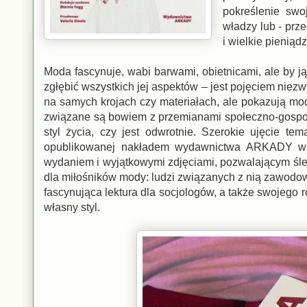
pokreślenie swo
władzy lub - prz
i wielkie pieniąd
Moda fascynuje, wabi barwami, obietnicami, ale by ją 
zgłębić wszystkich jej aspektów – jest pojęciem niezwy
na samych krojach czy materiałach, ale pokazują m
związane są bowiem z przemianami społeczno-gospoda
styl życia, czy jest odwrotnie. Szerokie ujęcie 
opublikowanej nakładem wydawnictwa ARKADY wspa
wydaniem i wyjątkowymi zdjęciami, pozwalającym śled
dla miłośników mody: ludzi związanych z nią zawodo
fascynująca lektura dla socjologów, a także swojeg
własny styl.