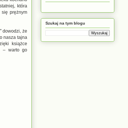
tatniej, która
a się prężnym
Szukaj na tym blogu
” dowodzi, że
to nasza tajna
ięki książce
h – warto go