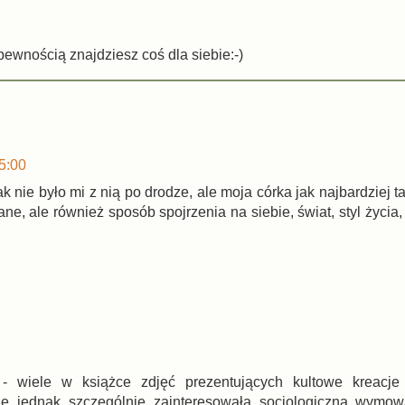
pewnością znajdziesz coś dla siebie:-)
5:00
k nie było mi z nią po drodze, ale moja córka jak najbardziej 
ne, ale również sposób spojrzenia na siebie, świat, styl życia,
- wiele w książce zdjęć prezentujących kultowe kreacje 
ie jednak szczególnie zainteresowała socjologiczna wymow