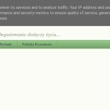
liver its services and to analyze traffic. Your IP address and us
rmance and security metrics to ensure quality of service, gene
buse.
egustowanie słodyczy życia...
Wywiady
Polityka Prywatności