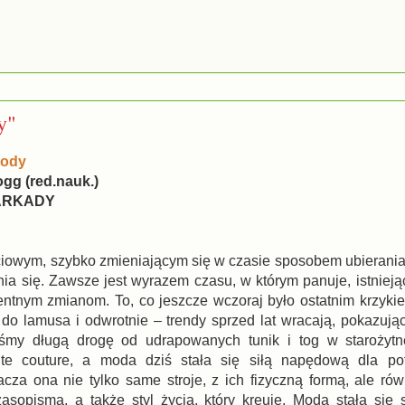
y"
mody
ogg (red.nauk.)
 ARKADY
ciowym, szybko zmieniającym się w czasie sposobem ubierania
ia się. Zawsze jest wyrazem czasu, w którym panuje, istnieją
ntnym zmianom. To, co jeszcze wczoraj było ostatnim krzyki
do lamusa i odwrotnie – trendy sprzed lat wracają, pokazuj
liśmy długą drogę od udrapowanych tunik i tog w starożytn
te couture, a moda dziś stała się siłą napędową dla pot
cza ona nie tylko same stroje, z ich fizyczną formą, ale równ
asopisma, a także styl życia, który kreuje. Moda stała si