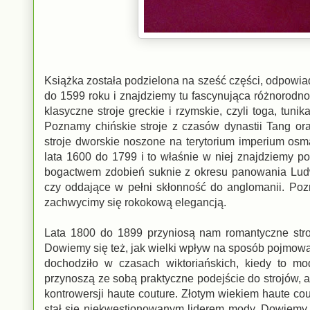
Książka została podzielona na sześć części, odpowia
do 1599 roku i znajdziemy tu fascynująca różnorodn
klasyczne stroje greckie i rzymskie, czyli toga, tunik
Poznamy chińskie stroje z czasów dynastii Tang ora
stroje dworskie noszone na terytorium imperium osm
lata 1600 do 1799 i to właśnie w niej znajdziemy p
bogactwem zdobień suknie z okresu panowania Ludw
czy oddające w pełni skłonność do anglomanii. Pozn
zachwycimy się rokokową elegancją.
Lata 1800 do 1899 przyniosą nam romantyczne stroje
Dowiemy się też, jak wielki wpływ na sposób pojmow
dochodziło w czasach wiktoriańskich, kiedy to mo
przynoszą ze sobą praktyczne podejście do strojów, a
kontrowersji haute couture. Złotym wiekiem haute cou
stał się niekwestionowanym liderem mody. Dowiemy s