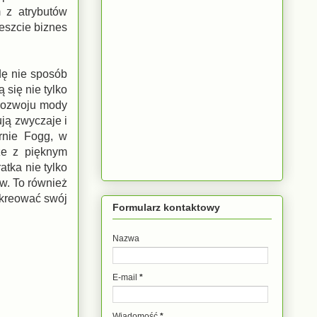
m z atrybutów
eszcie biznes
wdę nie sposób
 się nie tylko
 rozwoju mody
ją zwyczaje i
arnie Fogg, w
ze z pięknym
tka nie tylko
w. To również
ykreować swój
Formularz kontaktowy
Nazwa
E-mail
*
Wiadomość
*