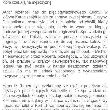
które czekają na mężczyznę.
Autor przenosi nas do pięciogwiazdkowego kurortu, w
którym Karcz znajduje się za sprawą swojej siostry Justyny.
Dziennikarka roztoczyła nad nim opiekę od chwili, kiedy
wyciągnęła go z więzienia, kiedy to wpadł w kłopoty
podczas jednej z wypraw archeologicznych. Sprowadziła go
wówczas do Polski, załatwiła posadę nauczyciela w
Legnicy, teraz zaś posunęła się do zaproszenia koleżanki,
Zuzy, by towarzyszyła im podczas wspólnych wakacji. Za
pobyt płaci tak naprawdę nie ona, ale jej chłopak – Michał,
znienawidzony przez Roberta przestępca. Choć utrzymuje
on, że pracuje w branży deweloperskiej, tak naprawdę
jednak ma swój udział w handlu skradzionymi dziełami
sztuki. Co ma to jednak wspólnego z wydarzeniami
rozgrywającymi się na terenie hotelu?
Mimo iż Robert był przekonany, że dwóch podejrzanych
mężczyzn poszukujących Karmelitę może sprowadzić na
nich wszystkich kłopoty, nie zdaje sobie sprawy, jak mocno
zostanie sam wplątany w bieżące wydarzenia. Zagadkowy
napad na hotel w Port El-Kantaoui wydaje się nie mieć nic