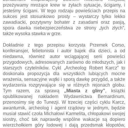
przeżywamy mrożące krew w żyłach sytuacje, ścigamy, i
jesteśmy ścigani. W tego rodzaju powieściach przepis na
sukces jest stosunkowo prosty – wystarczy tylko lekko
zawadiacki, pozytywny bohater z zasadami oraz pasją,
spora dawka niebezpieczeństwa ze strony „tych złych”,
także wysoka stawka w grze.
Dokładnie z tego przepisu korzysta Przemek Corso,
konferansjer, felietonista i autor bajek dla dzieci, a od
niedawna, również autor wciągającej serii powieści
przygodowych, adresowanych zarówno do młodszych, jak i
starszych czytelników. Cykl „Archeolog Robert Karcz” to
doskonała propozycja dla wszystkich lubiących mocne
wrażenia, sensacyjne wątki i sporą dawkę przygód, a także
wydarzenia rozgrywające się w różnych rejonach globu.
Tym razem, za sprawą
„Miasta z gliny”
, książki
opublikowanej nakładem Wydawnictwa Bernardinum,
przenosimy się do Tunezji. W trzeciej części cyklu Karcz,
awanturnik, archeolog i agent rządowy w jednym, będzie
musiał stawić czoła Michałowi Karmelita, chłopakowi swojej
siostry, choć tak naprawdę wspólne wakacje są dopiero
wierzchołkiem góry lodowej i dają przedsmak kłopotów,