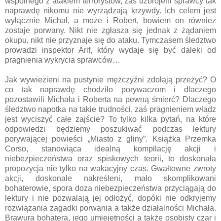
wspólnego z atakiem terrorystów, zaś uzbrojeni sprawcy tak
naprawdę nikomu nie wyrządzają krzywdy. Ich celem jest
wyłącznie Michał, a może i Robert, bowiem on również
zostaje porwany. Nikt nie zgłasza się jednak z żądaniem
okupu, nikt nie przyznaje się do ataku. Tymczasem śledztwo
prowadzi inspektor Arif, który wydaje się być daleki od
pragnienia wykrycia sprawców…
Jak wywiezieni na pustynie mężczyźni zdołają przeżyć? O
co tak naprawdę chodziło porywaczom i dlaczego
pozostawili Michała i Roberta na pewną śmierć? Dlaczego
śledztwo napotka na takie trudności, zaś pragnieniem władz
jest wyciszyć całe zajście? To tylko kilka pytań, na które
odpowiedzi będziemy poszukiwać podczas lektury
porywającej powieści „Miasto z gliny”. Książka Przemka
Corso, stanowiąca idealną kompilację akcji i
niebezpieczeństwa oraz spiskowych teorii, to doskonała
propozycja nie tylko na wakacyjny czas. Gwałtowne zwroty
akcji, doskonale nakreśleni, mało skomplikowani
bohaterowie, spora doza niebezpieczeństwa przyciągają do
lektury i nie pozwalają jej odłożyć, dopóki nie odkryjemy
rozwiązania zagadki porwania a także działalności Michała.
Brawura bohatera, jego umiejętności a także osobisty czar i