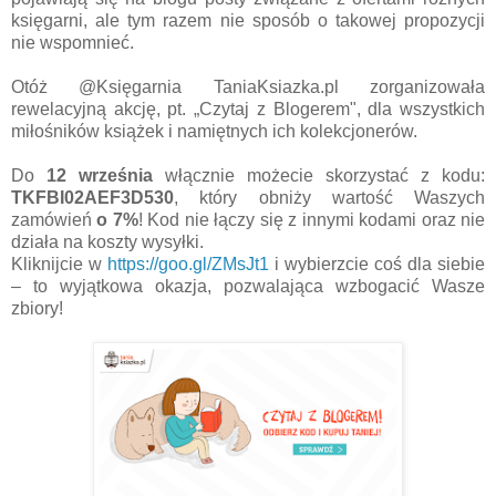
księgarni, ale tym razem nie sposób o takowej propozycji
nie wspomnieć.
Otóż @Księgarnia TaniaKsiazka.pl zorganizowała
rewelacyjną akcję, pt. „Czytaj z Blogerem", dla wszystkich
miłośników książek i namiętnych ich kolekcjonerów.
Do
12 września
włącznie możecie skorzystać z kodu:
TKFBI02AEF3D530
, który obniży wartość Waszych
zamówień
o 7%
! Kod nie łączy się z innymi kodami oraz nie
działa na koszty wysyłki.
Kliknijcie w
https://goo.gl/ZMsJt1
i wybierzcie coś dla siebie
– to wyjątkowa okazja, pozwalająca wzbogacić Wasze
zbiory!