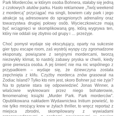
Park Morderców, w którym osoba Bohnera, stałaby się jedną
z czołowych atutów parku. Hasło reklamowe „Twój weekend
z mordercą” przyciągać ma singli, bowiem cały park i jego
atrakcje są adresowane do spragnionych adrenaliny oraz
towarzystwa drugiej połowy osób. Wycieczkowicze mają
być wciągnięci w skomplikowaną grę, którą wygrywa ten,
który nie oddali się zbytnio od grupy i … przeżyje.
Choć pomysł wydaje się ekscytujący, oparty na sukcesie
gier typu escape room, zaś wystrój wyspy czy zgromadzone
eksponaty, powiązane z seryjnymi mordercami, tworzą
niezwykły klimat, to nastrój zabawy pryska w chwili, kiedy
ginie pierwsza osoba. A jej śmierć nie ma nic wspólnego z
przypadkiem – wydaje się, że dziewczyna została
zepchnięta z klifu. Czyżby morderca znów grasował na
Zodiac Island? Tylko kto nim jest, skoro Bohner już nie żyje?
Na to pytanie stara się odpowiedzieć Jonas Winner, a
właściwie wykreowani przez niego bohaterowie,
fenomenalnej książki „Murder Park. Park morderców”.
Opublikowana nakładem Wydawnictwa Initium powieść, to
nie tylko mrożący krew w żyłach thriller, to wręcz reportaż z
miejsca zbrodni, skompilowany z wywiadami