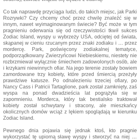
Co tak naprawdę przyciąga ludzi, do takich miejsc, jak Parki
Rozrywki? Czy chcemy choć przez chwilę znaleźć się w
innym, nawet wyimaginowanym świecie? Być może w tym
pragnieniu oderwania się od rzeczywistości tkwił sukces
Zodiac Island, wyspy u wybrzeży USA, odciętej od świata,
skąpanej w cieniu rzucanym przez znaki zodiaku i … przez
mordercę. Park, poświęcony zodiakalnej tematyce,
podporządkowany Zwierzyńcowi Niebieskiemu, niestety nie
rozbrzmiewał wyłącznie śmiechem zadowolonych osób, ale
i krzykami niewinnych ofiar. Na jego terenie zostały bowiem
zamordowane trzy kobiety, które przed śmiercią przeżyły
prawdziwe katusze. Po odnalezieniu trzeciej ofiary, po
Nancy Cass i Patricii Tartaglione, park został zamknięty, zaś
wyspa na ponad dwadzieścia lat pogrążyła się w
zapomnieniu. Morderca, który tak bestialsko traktował
kobiety został schwytany i stracony, ale mieszkańcy
okolicznych domów wciąż z lękiem spoglądają w kierunku
Zodiac Island.
Pewnego dnia pojawia się jednak ktoś, kto pragnie
wykorzystać tę upiorną sławę wyspy i stworzyć na niej …