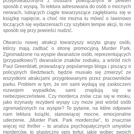
przeprowadzonymi z osobami powiązanymi w pewien
sposób z wyspą. To lektura adresowana do osób o mocnych
nerwach, lubiących ciągle towarzyszące zagłębianiu się w
książkę napięcie, a choć nie można tu mówić o lawinowo
toczących się wydarzeniach czy szybkim tempie akcji, to nie
sposób się przy powieści nudzić.
Otwarciu nowej atrakcji towarzyszy wizyta grupy osób,
którzy mają zadbać o stronę promocyjną Murder Park.
Zgromadzone na wyspie dwanaście osób, reprezentujących
(przypadkowo?) dwanaście znaków zodiaku, a wśród nich
Paul Greenblatt, prowadzący popularnego bloga i piszący o
policyjnych śledztwach, będzie musiało się zmierzyć ze
wszystkimi atrakcjami przygotowanymi przez pracowników
parku. Problem w tym, że oni sami wydają się zaskoczeni
rozwojem wypadków, sami znajdują się w
niebezpieczeństwie. Czy morderca znów czai się w mroku,
jako trzynasty rezydent wyspy czy może jest wśród osób
zgromadzonych na wyspie? To pytanie, na które odpowie
nam lektura książki, stanowiącej mocne, emocjonalne
uderzenie. „Murder Park. Park morderców”, to znacznie
więcej niż thriller – to analiza psychopatycznych umysłów
morderców, to plastyczny opis tortur, jakie wobec swoich