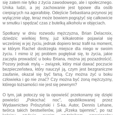
się zatem nie tylko z życia zawodowego, ale i społecznego.
Unika ludzi, a jej zachowanie jest typowe dla osób
cierpiących na agorafobię. Odejście Sebastiana przynosi jej
wyłącznie ulgę, teraz może bowiem pogrążyć się całkowicie
w smutku i spędzać czas z butelką alkoholu w objęciach.
Spotkany w dniu rozwodu mężczyzna, Brian Delacroix,
dziedzic wielkiej firmy, już kilkakrotnie pojawiał się
wcześniej w jej życiu, jednak dopiero teraz trafił na moment,
w którym Rachel dostrzegła miejsce dla niego w swoim
życiu. I mimo iż jej problem pogłębiał się, to życia, jakie
zaczęła prowadzić u boku Briana, można jej pozazdrościć.
Pozory jednak mylą – związek, który miał dawać poczucie
bezpieczeństwa, który nauczył ją, czym jest bezgraniczne
zaufanie, okazał się być farsą. Czy można żyć u boku
człowieka i go nie znać? Czy można być żoną mężczyzny,
którego tożsamości nie jest się pewnym?
O tym, jak potoczy się ta opowieść przekonamy się dzięki
powieści „Pokochać noc”, opublikowanej przez
Wydawnictwo Prószyński i S-ka. Autor, Dennis Lehane,
twórca takich bestsellerów, jak „Rzeka tajemnic”, po raz