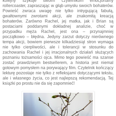
kolejny szykuje swoim czytelnikom emocjonalny
rollercoaster, zapraszając w głąb umysłu swoich bohaterów.
Powieść zwraca uwagę nie tylko intrygującą fabułą,
gwałtownymi zwrotami akcji, ale znakomitą kreacją
bohaterów. Zarówno Rachel, jej matka, jak i Brian są
postaciami poddanymi dokładnej analizie, choć w
przypadku męża Rachel, jest ona – przynajmniej
początkowo – błędna. Jedyny zarzut dotyczy nierównego
tempa akcji, bowiem pierwsze kilkadziesiąt stron wymaga
nie tylko cierpliwości, ale i tolerancji w stosunku do
zachowania Rachel i jej irracjonalnych działań służących
poznaniu tożsamości ojca. Mimo tego powieść ma szanse
zostać prawdziwym bestsellerem, a historia jest niemal
gotowym pomysłem na porywający film. Czytelnik kończący
lekturę pozostaje nie tylko z refleksjami dotyczącymi tekstu,
ale i własnego życia, co jest najlepszą rekomendacją. Tej
książki po prostu nie da się zapomnieć!