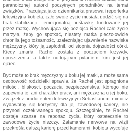
paranoicznej autorki poczytnych poradników na temat
związków. Pracująca jako dziennikarka prasowa i reporterka
telewizyjna kobieta, całe swoje życie musiała godzić się na
brak stabilizacji i emocjonalną huśtawkę, fundowane jej
przez matkę. Wychowująca się bez ojca Rachel całe życie
marzyła, żeby go spotkać, niestety matka pieczołowicie
chroniła jego tożsamość, uzależniając ujawnienie nazwiska
mężczyzny, który ją zapłodnił, od stopnia dojrzałości córki.
Kiedy zmarła, Rachel została z poczuciem krzywdy,
opuszczenia, a także nurtującym pytaniem, kim jest jej
ojciec.
Być może to brak mężczyzny u boku jej matki, a może sama
osobowość rodzicielki sprawia, że Rachel jest spragniona
miłości, bliskości, poczucia bezpieczeństwa, którego nie
zapewnia jej ani charakter pracy, ani mężczyzna u jej boku.
Związek z producentem telewizyjnym Sebastianem, mimo iż
wydawałby się korzystny dla jej zawodowej kariery, nie
przynosi oczekiwanego spokoju. Szczególnie, że Rachel
dostaje szanse na reportaż życia, który ostatecznie to
zawodowe życie niszczy. Załamanie nerwowe na wizji
przekreśla dalszą karierę przed kamerami, kobieta wycofuje