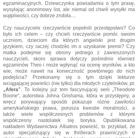
egzaminacyjnych. Dziewczynka powiadamia o tym prasę,
wysyłając anonimowy list, ale niemal od chwili wysyłki ma
wątpliwości, czy dobrze zrobiła…
Czy nauczyciele rzeczywiście popełnili przestępstwo? Co
było ich celem – czy chcieli rzeczywiście pomóc swoim
uczniom, dzieciom dla których angielski jest drugim
językiem, czy raczej chodziło im o uzyskanie premii? Czy
matka podejmie się obrony jednego z zawieszonych
nauczycieli, skoro sprawa dotyczy pośrednio również
egzaminów Theo i może wpłynąć na ocenę wyników, a kto
wie, może nawet na konieczność powtórnego do nich
podejścia? Przekonamy się o tym dzięki lekturze
wciągającej powieści (nie tylko) dla młodych czytelników, pt.
„Afera”
. To kolejny już tom fascynującej serii „Theodore
Boone”, autorstwa Johna Grishama, która w przystępny, a
wręcz porywający sposób pokazuje różne zawiłości
amerykańskiego prawa, porusza kwestie moralności, a
także wiele współczesnych problemów z którymi
współczesny nastolatek się boryka. Opublikowana
nakładem Wydawnictwa Albatros powieść, to przykład, że
autor specjalizujący się w thrillerach prawniczych o