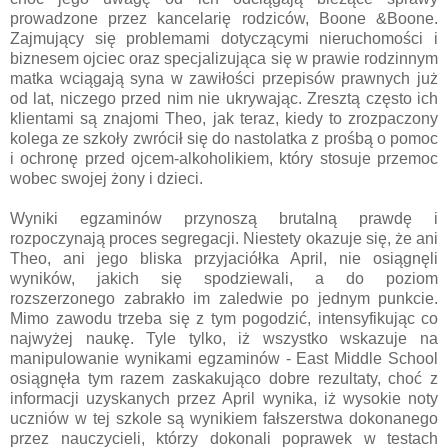
prowadzone przez kancelarię rodziców, Boone &Boone.
Zajmujący się problemami dotyczącymi nieruchomości i
biznesem ojciec oraz specjalizująca się w prawie rodzinnym
matka wciągają syna w zawiłości przepisów prawnych już
od lat, niczego przed nim nie ukrywając. Zresztą często ich
klientami są znajomi Theo, jak teraz, kiedy to zrozpaczony
kolega ze szkoły zwrócił się do nastolatka z prośbą o pomoc
i ochronę przed ojcem-alkoholikiem, który stosuje przemoc
wobec swojej żony i dzieci.
Wyniki egzaminów przynoszą brutalną prawdę i
rozpoczynają proces segregacji. Niestety okazuje się, że ani
Theo, ani jego bliska przyjaciółka April, nie osiągnęli
wyników, jakich się spodziewali, a do poziom
rozszerzonego zabrakło im zaledwie po jednym punkcie.
Mimo zawodu trzeba się z tym pogodzić, intensyfikując co
najwyżej naukę. Tyle tylko, iż wszystko wskazuje na
manipulowanie wynikami egzaminów - East Middle School
osiągnęła tym razem zaskakująco dobre rezultaty, choć z
informacji uzyskanych przez April wynika, iż wysokie noty
uczniów w tej szkole są wynikiem fałszerstwa dokonanego
przez nauczycieli, którzy dokonali poprawek w testach