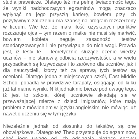
studia prawnicze. Dlatego też ma pełną świadomość tego,
że wyniki nadchodzących egzaminów mogą znacząco
wpłynąć na jego przyszłą karierę, bowiem przy ich
pozytywnym zaliczeniu ma szansę na program rozszerzony
w liceum. Wie też, że mała ilość uzyskanych punktów
rozczaruje ojca – tym razem o matkę nie musi się martwić,
bowiem kobieta neguje zasadność testów
standaryzowanych i nie przywiązuje do nich wagi. Prawda
jest, iż testy te – teoretycznie służące ocenie wiedzy
uczniów – nie stanowią odbicia rzeczywistości, a w wielu
przypadkach są krzywdzące i to zarówno dla uczniów, jak i
dla nauczycieli, którzy też za sprawą tych testów są
oceniani. Dlatego jedna z miejscowych szkół, East Middle
School popadła w prawdziwe tarapaty, osiągając od kilku
już lat marne wyniki. Nikt jednak nie bierze pod uwagę tego,
iż jest to szkoła, której uczniowie składają się w
przeważającej mierze z dzieci imigrantów, które mają
problem z mówieniem w języku angielskim, nie mówiąc już
nawet o uczeniu się w tym języku.
Niezależnie jednak od stosunku do tekstów, są one
obowiązkowe. Dlatego też Theo przystępuje do egzaminów,
choć jego uwagę od ich odciągają bieżące sprawy