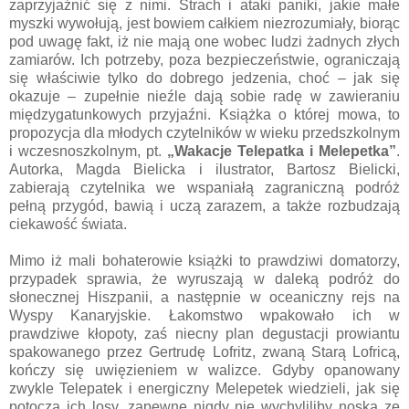
zaprzyjaźnić się z nimi. Strach i ataki paniki, jakie małe
myszki wywołują, jest bowiem całkiem niezrozumiały, biorąc
pod uwagę fakt, iż nie mają one wobec ludzi żadnych złych
zamiarów. Ich potrzeby, poza bezpieczeństwie, ograniczają
się właściwie tylko do dobrego jedzenia, choć – jak się
okazuje – zupełnie nieźle dają sobie radę w zawieraniu
międzygatunkowych przyjaźni. Książka o której mowa, to
propozycja dla młodych czytelników w wieku przedszkolnym
i wczesnoszkolnym, pt.
„Wakacje Telepatka i Melepetka”
.
Autorka, Magda Bielicka i ilustrator, Bartosz Bielicki,
zabierają czytelnika we wspaniałą zagraniczną podróż
pełną przygód, bawią i uczą zarazem, a także rozbudzają
ciekawość świata.
Mimo iż mali bohaterowie książki to prawdziwi domatorzy,
przypadek sprawia, że wyruszają w daleką podróż do
słonecznej Hiszpanii, a następnie w oceaniczny rejs na
Wyspy Kanaryjskie. Łakomstwo wpakowało ich w
prawdziwe kłopoty, zaś niecny plan degustacji prowiantu
spakowanego przez Gertrudę Lofritz, zwaną Starą Lofricą,
kończy się uwięzieniem w walizce. Gdyby opanowany
zwykle Telepatek i energiczny Melepetek wiedzieli, jak się
potoczą ich losy, zapewne nigdy nie wychyliliby noska ze