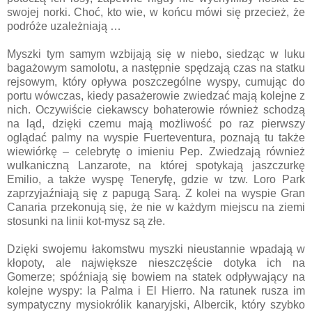
swojej norki. Choć, kto wie, w końcu mówi się przecież, że
podróże uzależniają …
Myszki tym samym wzbijają się w niebo, siedząc w luku
bagażowym samolotu, a następnie spędzają czas na statku
rejsowym, który opływa poszczególne wyspy, cumując do
portu wówczas, kiedy pasażerowie zwiedzać mają kolejne z
nich. Oczywiście ciekawscy bohaterowie również schodzą
na ląd, dzięki czemu mają możliwość po raz pierwszy
oglądać palmy na wyspie Fuerteventura, poznają tu także
wiewiórkę – celebrytę o imieniu Pep. Zwiedzają również
wulkaniczną Lanzarote, na której spotykają jaszczurkę
Emilio, a także wyspę Teneryfę, gdzie w tzw. Loro Park
zaprzyjaźniają się z papugą Sarą. Z kolei na wyspie Gran
Canaria przekonują się, że nie w każdym miejscu na ziemi
stosunki na linii kot-mysz są złe.
Dzięki swojemu łakomstwu myszki nieustannie wpadają w
kłopoty, ale największe nieszczęście dotyka ich na
Gomerze; spóźniają się bowiem na statek odpływający na
kolejne wyspy: la Palma i El Hierro. Na ratunek rusza im
sympatyczny mysiokrólik kanaryjski, Albercik, który szybko