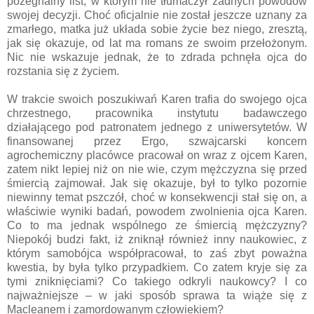
pożegnalny list, w którym nie tłumaczył żadnych powodów
swojej decyzji. Choć oficjalnie nie został jeszcze uznany za
zmarłego, matka już układa sobie życie bez niego, zresztą,
jak się okazuje, od lat ma romans ze swoim przełożonym.
Nic nie wskazuje jednak, że to zdrada pchnęła ojca do
rozstania się z życiem.
W trakcie swoich poszukiwań Karen trafia do swojego ojca
chrzestnego, pracownika instytutu badawczego
działającego pod patronatem jednego z uniwersytetów. W
finansowanej przez Ergo, szwajcarski koncern
agrochemiczny placówce pracował on wraz z ojcem Karen,
zatem nikt lepiej niż on nie wie, czym mężczyzna się przed
śmiercią zajmował. Jak się okazuje, był to tylko pozornie
niewinny temat pszczół, choć w konsekwencji stał się on, a
właściwie wyniki badań, powodem zwolnienia ojca Karen.
Co to ma jednak wspólnego ze śmiercią mężczyzny?
Niepokój budzi fakt, iż zniknął również inny naukowiec, z
którym samobójca współpracował, to zaś zbyt poważna
kwestia, by była tylko przypadkiem. Co zatem kryje się za
tymi zniknięciami? Co takiego odkryli naukowcy? I co
najważniejsze – w jaki sposób sprawa ta wiąże się z
Macleanem i zamordowanym człowiekiem?