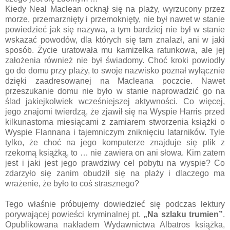
Kiedy Neal Maclean ocknął się na plaży, wyrzucony przez
morze, przemarznięty i przemoknięty, nie był nawet w stanie
powiedzieć jak się nazywa, a tym bardziej nie był w stanie
wskazać powodów, dla których się tam znalazł, ani w jaki
sposób. Życie uratowała mu kamizelka ratunkowa, ale jej
założenia również nie był świadomy. Choć kroki powiodły
go do domu przy plaży, to swoje nazwisko poznał wyłącznie
dzięki zaadresowanej na Macleana poczcie. Nawet
przeszukanie domu nie było w stanie naprowadzić go na
ślad jakiejkolwiek wcześniejszej aktywności. Co więcej,
jego znajomi twierdzą, że zjawił się na Wyspie Harris przed
kilkunastoma miesiącami z zamiarem stworzenia książki o
Wyspie Flannana i tajemniczym zniknięciu latarników. Tyle
tylko, że choć na jego komputerze znajduje się plik z
rzekomą książką, to … nie zawiera on ani słowa. Kim zatem
jest i jaki jest jego prawdziwy cel pobytu na wyspie? Co
zdarzyło się zanim obudził się na plaży i dlaczego ma
wrażenie, że było to coś strasznego?
Tego właśnie próbujemy dowiedzieć się podczas lektury
porywającej powieści kryminalnej pt.
„Na szlaku trumien”
.
Opublikowana nakładem Wydawnictwa Albatros książka,