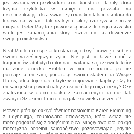
jest wspaniałym przykładem takiej konstrukcji fabuły, która
trzyma czytelnika w napięciu, nie pozwala na
dekoncentrację, która świadczy o wielkim talencie autora do
kreowania sytuacji tak realnych, jakby rzeczywiście miały
miejsce. Peter May to z pewnością pisarz, którego nazwisko
warte jest zapamiętania, który jeszcze nie raz dowiedzie
swojego mistrzostwa.
Neal Maclean desperacko stara się odkryć prawdę o sobie i
swoim wcześniejszym życiu. Nie jest to łatwe, choć z
fragmentów zdobytych informacji wyłania się człowiek, który
ma żonę, dziecko. Problem w tym, że rodzina go nie
poznaje, a on sam, podążając swoim śladem na Wyspę
Harris, odnajduje ciało ukryte w zrujnowanej kaplicy. Czy to
on sam jest odpowiedzialny za śmierć tego mężczyzny? Czy
znaleziona w domu mapka z zaznaczonym na niej tak
zwanym Szlakiem Trumien ma jakiekolwiek znaczenie?
Prawdę próbuje odkryć również nastoletnia Karen Flemming
z Edynburga, zbuntowana dziewczyna, która wciąż nie
może pogodzić się z odejściem ojca. Minęły dwa lata, odkąd
mężczyzna popełnił samobójstwo pozostawiając jedynie