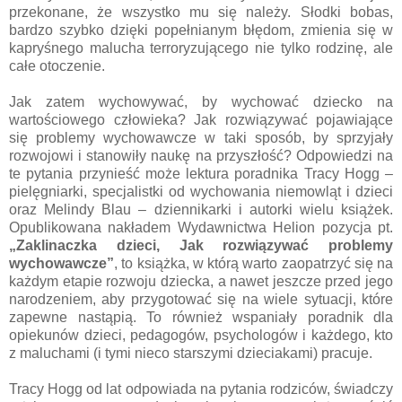
przekonane, że wszystko mu się należy. Słodki bobas,
bardzo szybko dzięki popełnianym błędom, zmienia się w
kapryśnego malucha terroryzującego nie tylko rodzinę, ale
całe otoczenie.
Jak zatem wychowywać, by wychować dziecko na
wartościowego człowieka? Jak rozwiązywać pojawiające
się problemy wychowawcze w taki sposób, by sprzyjały
rozwojowi i stanowiły naukę na przyszłość? Odpowiedzi na
te pytania przynieść może lektura poradnika Tracy Hogg –
pielęgniarki, specjalistki od wychowania niemowląt i dzieci
oraz Melindy Blau – dziennikarki i autorki wielu książek.
Opublikowana nakładem Wydawnictwa Helion pozycja pt.
„Zaklinaczka dzieci, Jak rozwiązywać problemy
wychowawcze”
, to książka, w którą warto zaopatrzyć się na
każdym etapie rozwoju dziecka, a nawet jeszcze przed jego
narodzeniem, aby przygotować się na wiele sytuacji, które
zapewne nastąpią. To również wspaniały poradnik dla
opiekunów dzieci, pedagogów, psychologów i każdego, kto
z maluchami (i tymi nieco starszymi dzieciakami) pracuje.
Tracy Hogg od lat odpowiada na pytania rodziców, świadczy