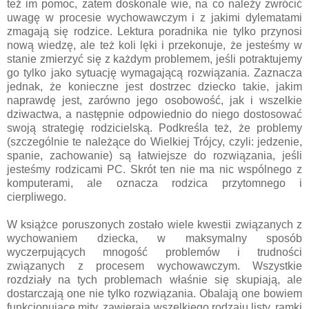
też im pomoc, zatem doskonale wie, na co należy zwrócić
uwagę w procesie wychowawczym i z jakimi dylematami
zmagają się rodzice. Lektura poradnika nie tylko przynosi
nową wiedzę, ale też koli lęki i przekonuje, że jesteśmy w
stanie zmierzyć się z każdym problemem, jeśli potraktujemy
go tylko jako sytuację wymagającą rozwiązania. Zaznacza
jednak, że konieczne jest dostrzec dziecko takie, jakim
naprawdę jest, zarówno jego osobowość, jak i wszelkie
dziwactwa, a następnie odpowiednio do niego dostosować
swoją strategię rodzicielską. Podkreśla też, że problemy
(szczególnie te należące do Wielkiej Trójcy, czyli: jedzenie,
spanie, zachowanie) są łatwiejsze do rozwiązania, jeśli
jesteśmy rodzicami PC. Skrót ten nie ma nic wspólnego z
komputerami, ale oznacza rodzica przytomnego i
cierpliwego.
W książce poruszonych zostało wiele kwestii związanych z
wychowaniem dziecka, w maksymalny sposób
wyczerpujących mnogość problemów i trudności
związanych z procesem wychowawczym. Wszystkie
rozdziały na tych problemach właśnie się skupiają, ale
dostarczają one nie tylko rozwiązania. Obalają one bowiem
funkcjonujące mity, zawierają wszelkiego rodzaju listy, ramki